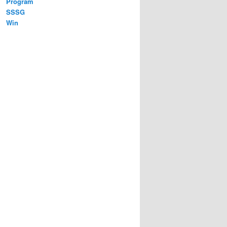
Program
SSSG
Win