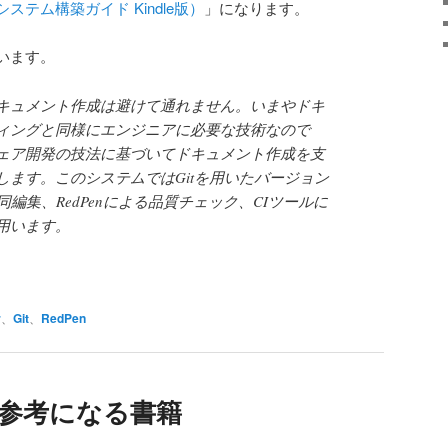
テム構築ガイド Kindle版）
」になります。
います。
キュメント作成は避けて通れません。いまやドキ
ィングと同様にエンジニアに必要な技術なので
ェア開発の技法に基づいてドキュメント作成を支
します。このシステムではGitを用いたバージョン
共同編集、RedPenによる品質チェック、CIツールに
用います。
r
、
Git
、
RedPen
に参考になる書籍