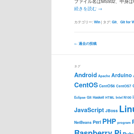
ファイル名はMS932、中身は
続きを読む
→
カテゴリー:
Win
|
タグ:
Git
、
Git for
投
←
過去の投稿
稿
ナ
ビ
タグ
ゲ
Android
Arduino
Apache
ー
CentOS
シ
CentOS6
CentOS7
ョ
Git
Haskell
Eclipse
HTML
Intel N100
ン
Lin
JavaScript
JBoss
PHP
Perl
NetBeans
program
Raspberry Pi
Rub