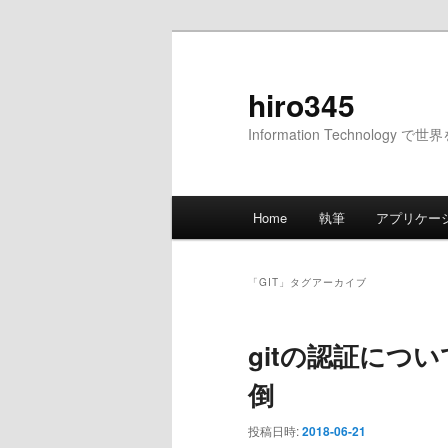
メ
サ
イ
ブ
ン
コ
hiro345
コ
ン
Information Technology 
ン
テ
テ
ン
ン
ツ
メ
ツ
へ
Home
執筆
アプリケー
イ
へ
移
ン
移
動
メ
動
「
GIT
」タグアーカイブ
ニ
ュ
gitの認証につ
ー
倒
投稿日時:
2018-06-21