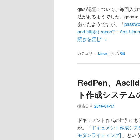
gitの認証について、毎回入
法があるようでした。gnome-keyr
あったようですが、「
passwor
and http(s) repos? – Ask Ubu
続きを読む
→
カテゴリー:
Linux
|
タグ:
Git
RedPen、Asc
ト作成システム
投稿日時:
2016-04-17
ドキュメント作成の世界にも
か。「
ドキュメント作成システム構築
モダンライティング]
」という