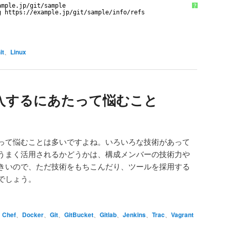
ample
.jp
/git/sample
?
g https:
//example
.jp
/git/sample/info/refs
it
、
Linux
入するにあたって悩むこと
って悩むことは多いですよね。いろいろな技術があって
うまく活用されるかどうかは、構成メンバーの技術力や
きいので、ただ技術をもちこんだり、ツールを採用する
でしょう。
、
Chef
、
Docker
、
Git
、
GitBucket
、
Gitlab
、
Jenkins
、
Trac
、
Vagrant