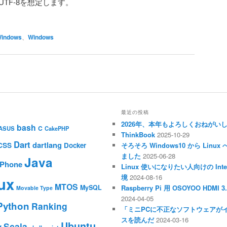
UTF-8を想定します。
 Windows
、
Windows
最近の投稿
2026年、本年もよろしくおねがい
bash
C
ASUS
CakePHP
ThinkBook
2025-10-29
Dart
dartlang
CSS
Docker
そろそろ Windows10 から Li
ました
2025-06-28
Java
iPhone
Linux 使いになりたい人向けの Inte
境
2024-08-16
ux
MTOS
MySQL
Raspberry Pi 用 OSOYOO HDM
Movable Type
2024-04-05
Python
Ranking
「ミニPCに不正なソフトウェアが
スを読んだ
2024-03-16
Ubuntu
Scala
y