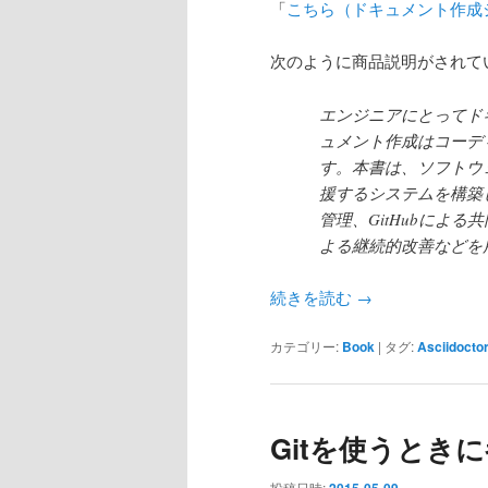
「
こちら（ドキュメント作成シス
次のように商品説明がされて
エンジニアにとってド
ュメント作成はコーデ
す。本書は、ソフトウ
援するシステムを構築
管理、GitHubによる
よる継続的改善などを
続きを読む
→
カテゴリー:
Book
|
タグ:
Asciidocto
Gitを使うとき
投稿日時:
2015-05-09