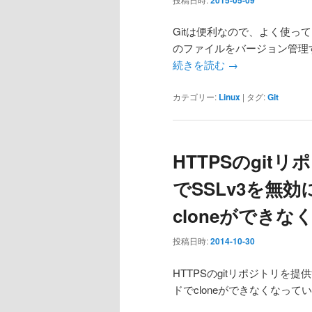
Gitは便利なので、よく使
のファイルをバージョン管理
続きを読む
→
カテゴリー:
Linux
|
タグ:
Git
HTTPSのgi
でSSLv3を無効
cloneができな
投稿日時:
2014-10-30
HTTPSのgitリポジトリを提供
ドでcloneができなくなっ