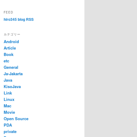
FEED
hiro345 blog RSS
カテゴリー
Android
Article
Book
etc
General
Ja-Jakarta
Java
KisoJava
Link
Linux
Mac
Movie
Open Source
PDA
private