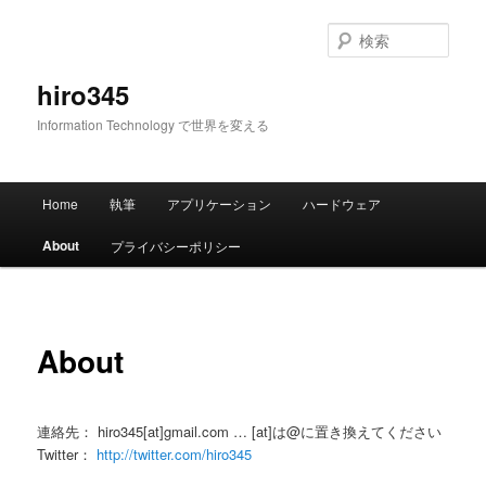
メ
イ
検
ン
索
コ
hiro345
ン
Information Technology で世界を変える
テ
ン
ツ
メ
へ
Home
執筆
アプリケーション
ハードウェア
イ
移
ン
動
About
プライバシーポリシー
メ
ニ
ュ
ー
About
連絡先： hiro345[at]gmail.com … [at]は@に置き換えてください
Twitter：
http://twitter.com/hiro345