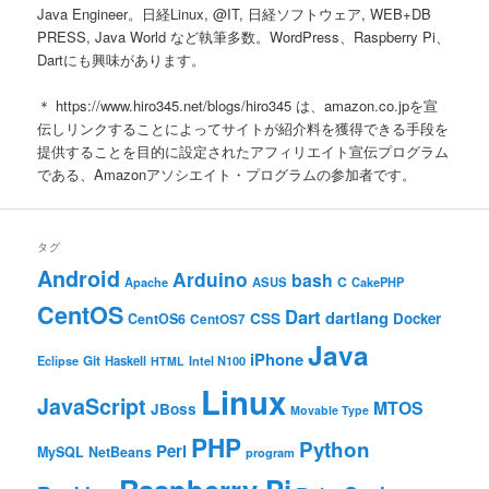
Java Engineer。日経Linux, @IT, 日経ソフトウェア, WEB+DB
PRESS, Java World など執筆多数。WordPress、Raspberry Pi、
Dartにも興味があります。
＊ https://www.hiro345.net/blogs/hiro345 は、amazon.co.jpを宣
伝しリンクすることによってサイトが紹介料を獲得できる手段を
提供することを目的に設定されたアフィリエイト宣伝プログラム
である、Amazonアソシエイト・プログラムの参加者です。
タグ
Android
Arduino
bash
C
ASUS
Apache
CakePHP
CentOS
Dart
dartlang
CSS
Docker
CentOS6
CentOS7
Java
iPhone
Git
Haskell
Eclipse
HTML
Intel N100
Linux
JavaScript
MTOS
JBoss
Movable Type
PHP
Python
Perl
MySQL
NetBeans
program