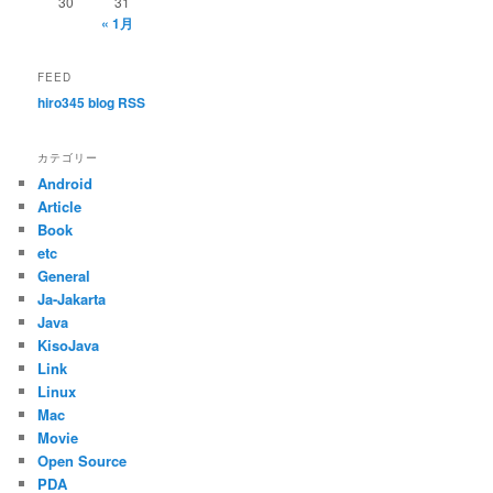
30
31
« 1月
FEED
hiro345 blog RSS
カテゴリー
Android
Article
Book
etc
General
Ja-Jakarta
Java
KisoJava
Link
Linux
Mac
Movie
Open Source
PDA