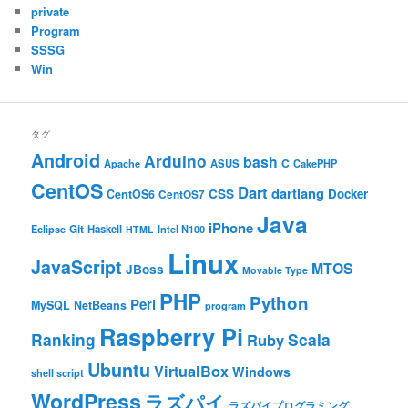
private
Program
SSSG
Win
タグ
Android
Arduino
bash
C
ASUS
Apache
CakePHP
CentOS
Dart
dartlang
CSS
Docker
CentOS6
CentOS7
Java
iPhone
Git
Haskell
Eclipse
HTML
Intel N100
Linux
JavaScript
MTOS
JBoss
Movable Type
PHP
Python
Perl
MySQL
NetBeans
program
Raspberry Pi
Ranking
Scala
Ruby
Ubuntu
VirtualBox
Windows
shell script
WordPress
ラズパイ
ラズパイプログラミング