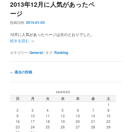
2013年12月に人気があったペ
ージ
投稿日時:
2014-01-03
12月に人気があったページは次のとおりでした。
続きを読む
→
カテゴリー:
General
|
タグ:
Ranking
投
←
過去の投稿
稿
ナ
ビ
2026年8月
ゲ
日
月
火
水
木
金
土
ー
1
シ
2
3
4
5
6
7
8
ョ
9
10
11
12
13
14
15
ン
16
17
18
19
20
21
22
23
24
25
26
27
28
29