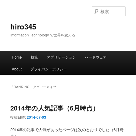
メ
サ
イ
ブ
検
ン
コ
索
コ
ン
hiro345
ン
テ
Information Technology で世界を変える
テ
ン
ン
ツ
ツ
へ
メ
へ
移
Home
執筆
アプリケーション
ハードウェア
イ
移
動
ン
動
About
プライバシーポリシー
メ
ニ
ュ
「
RANKING
」タグアーカイブ
ー
2014年の人気記事（6月時点）
投稿日時:
2014-07-03
2014年の記事で人気があったページは次のとおりでした（6月時
点）。