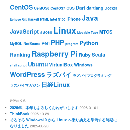
CentOS
Dart
dartlang
CSS
Docker
CentOS6
CentOS7
Java
iPhone
Git
Haskell
Eclipse
HTML
Intel N100
Linux
JavaScript
MTOS
JBoss
Movable Type
PHP
Python
Perl
MySQL
NetBeans
program
Raspberry Pi
Ranking
Scala
Ruby
Ubuntu
VirtualBox
Windows
shell script
WordPress
ラズパイ
ラズパイプログラミング
日経Linux
ラズパイマガジン
最近の投稿
2026年、本年もよろしくおねがいします
2026-01-01
ThinkBook
2025-10-29
そろそろ Windows10 から Linux へ乗り換える準備する時期に
なりました
2025-06-28