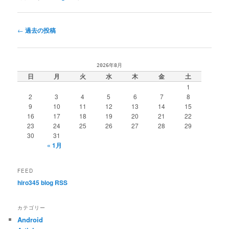
投
←
過去の投稿
稿
ナ
ビ
2026年8月
ゲ
日
月
火
水
木
金
土
ー
1
シ
2
3
4
5
6
7
8
ョ
9
10
11
12
13
14
15
ン
16
17
18
19
20
21
22
23
24
25
26
27
28
29
30
31
« 1月
FEED
hiro345 blog RSS
カテゴリー
Android