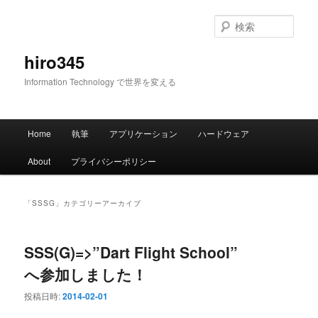
メ
サ
イ
ブ
検
ン
コ
索
コ
ン
hiro345
ン
テ
Information Technology で世界を変える
テ
ン
ン
ツ
ツ
へ
メ
へ
移
Home
執筆
アプリケーション
ハードウェア
イ
移
動
ン
動
About
プライバシーポリシー
メ
ニ
ュ
「
SSSG
」カテゴリーアーカイブ
ー
SSS(G)=>”Dart Flight School”
へ参加しました！
投稿日時:
2014-02-01