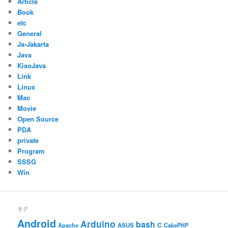
Article
Book
etc
General
Ja-Jakarta
Java
KisoJava
Link
Linux
Mac
Movie
Open Source
PDA
private
Program
SSSG
Win
タグ
Android
Arduino
bash
C
ASUS
Apache
CakePHP