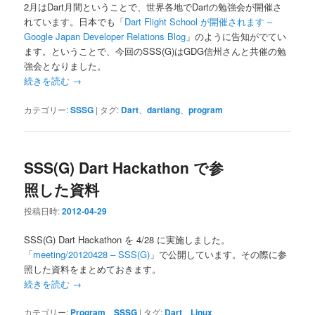
2月はDart月間ということで、世界各地でDartの勉強会が開催さ
れています。日本でも「
Dart Flight School が開催されます –
Google Japan Developer Relations Blog
」のように告知がでてい
ます。ということで、今回のSSS(G)はGDG信州さんと共催の勉
強会となりました。
続きを読む
→
カテゴリー:
SSSG
|
タグ:
Dart
、
dartlang
、
program
SSS(G) Dart Hackathon で参
照した資料
投稿日時:
2012-04-29
SSS(G) Dart Hackathon を 4/28 に実施しました。
「
meeting/20120428 – SSS(G)
」で公開しています。その際に参
照した資料をまとめておきます。
続きを読む
→
カテゴリー:
Program
、
SSSG
|
タグ:
Dart
、
Linux