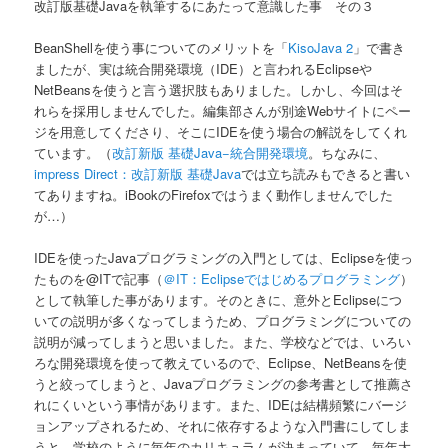
改訂版基礎Javaを執筆するにあたって意識した事 その３
BeanShellを使う事についてのメリットを「
KisoJava 2
」で書き
ましたが、実は統合開発環境（IDE）と言われるEclipseや
NetBeansを使うと言う選択肢もありました。しかし、今回はそ
れらを採用しませんでした。編集部さんが別途Webサイトにペー
ジを用意してくださり、そこにIDEを使う場合の解説をしてくれ
ています。（
改訂新版 基礎Java−統合開発環境
。ちなみに、
impress Direct：改訂新版 基礎Java
では立ち読みもできると書い
てありますね。iBookのFirefoxではうまく動作しませんでした
が…）
IDEを使ったJavaプログラミングの入門としては、Eclipseを使っ
たものを@ITで記事（
＠IT：Eclipseではじめるプログラミング
）
として執筆した事があります。そのときに、意外とEclipseにつ
いての説明が多くなってしまうため、プログラミングについての
説明が減ってしまうと思いました。また、学校などでは、いろい
ろな開発環境を使って教えているので、Eclipse、NetBeansを使
うと絞ってしまうと、Javaプログラミングの参考書として推薦さ
れにくいという事情があります。また、IDEは結構頻繁にバージ
ョンアップされるため、それに依存するような入門書にしてしま
うと、学校のように毎年のカリキュラムが決まっていて、毎年大