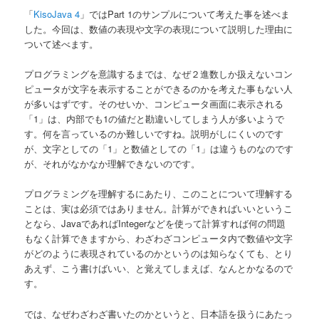
「
KisoJava 4
」ではPart 1のサンプルについて考えた事を述べま
した。今回は、数値の表現や文字の表現について説明した理由に
ついて述べます。
プログラミングを意識するまでは、なぜ２進数しか扱えないコン
ピュータが文字を表示することができるのかを考えた事もない人
が多いはずです。そのせいか、コンピュータ画面に表示される
「1」は、内部でも1の値だと勘違いしてしまう人が多いようで
す。何を言っているのか難しいですね。説明がしにくいのです
が、文字としての「1」と数値としての「1」は違うものなのです
が、それがなかなか理解できないのです。
プログラミングを理解するにあたり、このことについて理解する
ことは、実は必須ではありません。計算ができればいいというこ
となら、JavaであればIntegerなどを使って計算すれば何の問題
もなく計算できますから、わざわざコンピュータ内で数値や文字
がどのように表現されているのかというのは知らなくても、とり
あえず、こう書けばいい、と覚えてしまえば、なんとかなるので
す。
では、なぜわざわざ書いたのかというと、日本語を扱うにあたっ