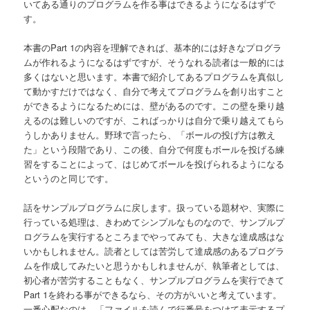
いてある通りのプログラムを作る事はできるようになるはずで
す。
本書のPart 1の内容を理解できれば、基本的には好きなプログラ
ムが作れるようになるはずですが、そうなれる読者は一般的には
多くはないと思います。本書で紹介してあるプログラムを真似し
て動かすだけではなく、自分で考えてプログラムを創り出すこと
ができるようになるためには、壁があるのです。この壁を乗り越
えるのは難しいのですが、こればっかりは自分で乗り越えてもら
うしかありません。野球で言ったら、「ボールの投げ方は教え
た」という段階であり、この後、自分で何度もボールを投げる練
習をすることによって、はじめてボールを投げられるようになる
というのと同じです。
話をサンプルプログラムに戻します。扱っている題材や、実際に
行っている処理は、きわめてシンプルなものなので、サンプルプ
ログラムを実行するところまでやってみても、大きな達成感はな
いかもしれません。読者としては苦労して達成感のあるプログラ
ムを作成してみたいと思うかもしれませんが、執筆者としては、
初心者が苦労することもなく、サンプルプログラムを実行できて
Part 1を終わる事ができるなら、その方がいいと考えています。
一番心配なのは、「ファイルを読んで行番号をつけて表示するプ