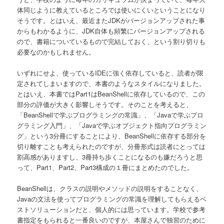
体同じように教えているところでは使いにくいということになり
そうです。とはいえ、最近またJDKがバージョンアップされた事
からもわかるように、JDK自体も頻繁にバージョンアップされる
ので、書籍についているもので完結しておく、という割り切りも
必要なのかもしれません。
いずれにせよ、使っているIDEに強く依存していると、読者が限
定されてしまいますので、本書のようなスタイルになりました。
とはいえ、本書ではPart1はBeanShellに依存しているので、この
部分の評価が大きく影響しそうです。そのことを考えると、
「BeanShellで学ぶプログラミングの常識」、「Javaで学ぶプロ
グラミング入門」、「Javaで学ぶオブジェクト指向プログラミン
グ」という3分冊にすることにより、BeanShellに依存する部分を
切り離すことも考えられたのですが、分冊形式は読者にとっては
割高感がありますし、3冊持ち歩くことになるのも嫌だろうと思
って、Part1、Part2、Part3構成の１冊にまとめたのでした。
BeanShellは、クラスの説明やメソッドの説明をすることなく、
Javaの文法を使ってプログラミングの常識を理解してもらえるベ
ストソリューションだと、個人的には思っています。学校で参考
書指定をもられると一番良いのですが、本屋さんで独習のために