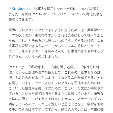
「
KisoJava 3
」ではIDEを採用しなかった理由について説明をし
ました。今回はPart 1のサンプルプログラムについて考えた事を
整理してみます。
実際にプログラミングができるようになるためには、興味深いテ
ーマを扱うのが一番なのですが、これは読者にとって様々である
ため、これ、と決めるのは難しいものです。できるだけ色々な文
法事項を説明できるもので、しかもシンプルな題材ということ
で、「テキストファイルを読み込んで、行番号つきで表示するプ
ログラム」というものにしました。
Part 1では、「逐次処理」、「繰り返し処理」、「条件分岐処
理」といった処理を基本単位として、これらの「基本となる処
理」を組み合わせることにより、プログラムが作成できることを
説明しています。ゴールとなるプログラムを完成するためには、
こういった処理が必要、そのために、こういった文法が用意され
ている、といった形で説明をするように意識しています。厳密な
文法の説明をしているわけではありませんし、ステップ方式で説
明をしているので、それほど難しいと思うことなく、学習を進め
る事ができるはずです。ですから、順に読んでいけば、本書に書