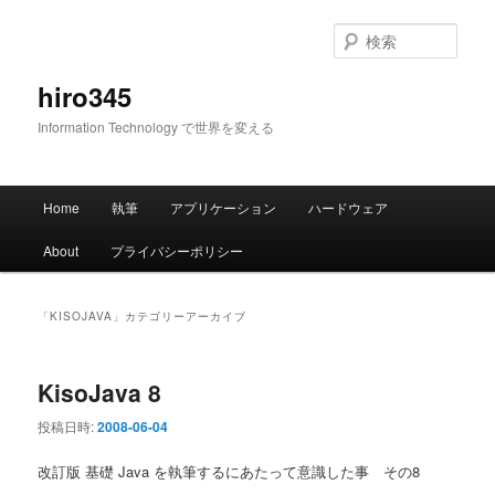
メ
サ
イ
ブ
検
ン
コ
索
コ
ン
hiro345
ン
テ
Information Technology で世界を変える
テ
ン
ン
ツ
ツ
へ
メ
へ
移
Home
執筆
アプリケーション
ハードウェア
イ
移
動
ン
動
About
プライバシーポリシー
メ
ニ
ュ
「
KISOJAVA
」カテゴリーアーカイブ
ー
KisoJava 8
投稿日時:
2008-06-04
改訂版 基礎 Java を執筆するにあたって意識した事 その8