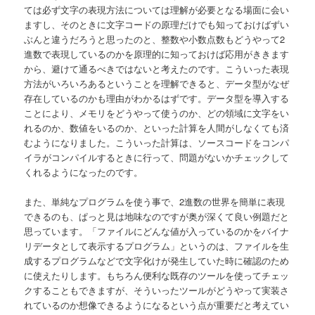
ては必ず文字の表現方法については理解が必要となる場面に会い
ますし、そのときに文字コードの原理だけでも知っておけばずい
ぶんと違うだろうと思ったのと、整数や小数点数もどうやって2
進数で表現しているのかを原理的に知っておけば応用がききます
から、避けて通るべきではないと考えたのです。こういった表現
方法がいろいろあるということを理解できると、データ型がなぜ
存在しているのかも理由がわかるはずです。データ型を導入する
ことにより、メモリをどうやって使うのか、どの領域に文字をい
れるのか、数値をいるのか、といった計算を人間がしなくても済
むようになりました。こういった計算は、ソースコードをコンパ
イラがコンパイルするときに行って、問題がないかチェックして
くれるようになったのです。
また、単純なプログラムを使う事で、2進数の世界を簡単に表現
できるのも、ぱっと見は地味なのですが奥が深くて良い例題だと
思っています。「ファイルにどんな値が入っているのかをバイナ
リデータとして表示するプログラム」というのは、ファイルを生
成するプログラムなどで文字化けが発生していた時に確認のため
に使えたりします。もちろん便利な既存のツールを使ってチェッ
クすることもできますが、そういったツールがどうやって実装さ
れているのか想像できるようになるという点が重要だと考えてい