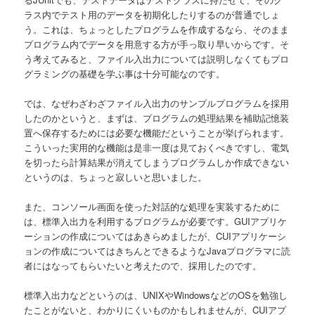
ラス内でテスト用のデータを初期化したりするのが普通でしょ
う。これは、ちょっとしたプログラムを作成するなら、そのまま
プログラム内でデータを用意する方が手っ取り早いからです。そ
う考えてみると、ファイル入出力については説明しなくてもプロ
グラミングの基礎を学ぶ事は十分可能なのです。
では、なぜわざわざファイル入出力のサンプルプログラムを採用
したのかというと、まずは、プログラムの処理結果を補助記憶装
置へ保存するためには必要な機能だということが挙げられます。
こういった実用的な機能は是非一度は見ておくべきですし、電気
を切ったら計算結果が消えてしまうプログラムしか作成できない
というのは、ちょっと寂しいと思いました。
また、コンソール画面を使った対話的な処理を実装するために
は、標準入出力を利用するプログラムが必要です。GUIアプリケ
ーションの作成についてはあきらめましたが、CUIアプリケーシ
ョンの作成についてはきちんとできるようなJavaプログラマに読
者にはなってもらいたいと考えたので、採用したのです。
標準入出力などというのは、UNIXやWindowsなどのOSを勉強し
たことがないと、わかりにくいものかもしれませんが、CUIアプ