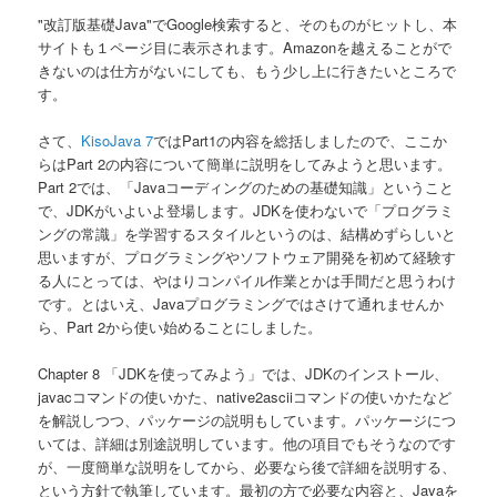
"改訂版基礎Java"でGoogle検索すると、そのものがヒットし、本
サイトも１ページ目に表示されます。Amazonを越えることがで
きないのは仕方がないにしても、もう少し上に行きたいところで
す。
さて、
KisoJava 7
ではPart1の内容を総括しましたので、ここか
らはPart 2の内容について簡単に説明をしてみようと思います。
Part 2では、「Javaコーディングのための基礎知識」ということ
で、JDKがいよいよ登場します。JDKを使わないで「プログラミ
ングの常識」を学習するスタイルというのは、結構めずらしいと
思いますが、プログラミングやソフトウェア開発を初めて経験す
る人にとっては、やはりコンパイル作業とかは手間だと思うわけ
です。とはいえ、Javaプログラミングではさけて通れませんか
ら、Part 2から使い始めることにしました。
Chapter 8 「JDKを使ってみよう」では、JDKのインストール、
javacコマンドの使いかた、native2asciiコマンドの使いかたなど
を解説しつつ、パッケージの説明もしています。パッケージにつ
いては、詳細は別途説明しています。他の項目でもそうなのです
が、一度簡単な説明をしてから、必要なら後で詳細を説明する、
という方針で執筆しています。最初の方で必要な内容と、Javaを