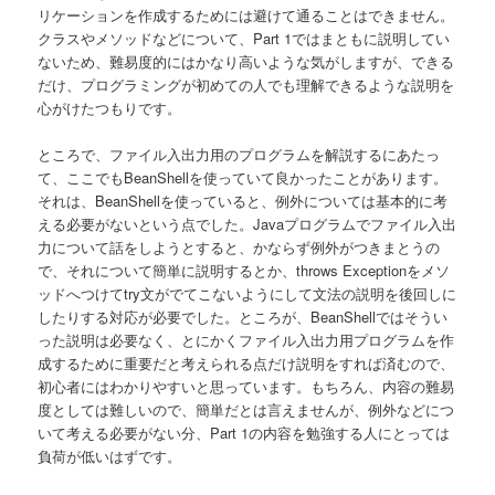
リケーションを作成するためには避けて通ることはできません。
クラスやメソッドなどについて、Part 1ではまともに説明してい
ないため、難易度的にはかなり高いような気がしますが、できる
だけ、プログラミングが初めての人でも理解できるような説明を
心がけたつもりです。
ところで、ファイル入出力用のプログラムを解説するにあたっ
て、ここでもBeanShellを使っていて良かったことがあります。
それは、BeanShellを使っていると、例外については基本的に考
える必要がないという点でした。Javaプログラムでファイル入出
力について話をしようとすると、かならず例外がつきまとうの
で、それについて簡単に説明するとか、throws Exceptionをメソ
ッドへつけてtry文がでてこないようにして文法の説明を後回しに
したりする対応が必要でした。ところが、BeanShellではそうい
った説明は必要なく、とにかくファイル入出力用プログラムを作
成するために重要だと考えられる点だけ説明をすれば済むので、
初心者にはわかりやすいと思っています。もちろん、内容の難易
度としては難しいので、簡単だとは言えませんが、例外などにつ
いて考える必要がない分、Part 1の内容を勉強する人にとっては
負荷が低いはずです。