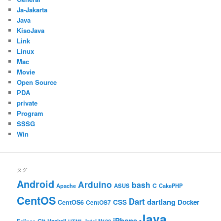
Ja-Jakarta
Java
KisoJava
Link
Linux
Mac
Movie
Open Source
PDA
private
Program
SSSG
Win
タグ
Android
Arduino
bash
C
ASUS
Apache
CakePHP
CentOS
Dart
dartlang
CSS
Docker
CentOS6
CentOS7
Java
iPhone
Haskell