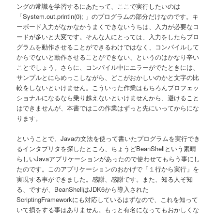
ングの常識を学習するにあたって、ここで実行したいのは
「System.out.println(0); 」のプログラムの部分だけなのです。キ
ーボード入力がなかなかうまくできないうちは、入力が必要なコ
ードが多いと大変です。そんな人にとっては、入力をしたらプロ
グラムを動作させることができるわけではなく、コンパイルして
からでないと動作させることができない、というのはかなり辛い
ことでしょう。さらに、コンパイル中にエラーがでたときには、
サンプルとにらめっこしながら、どこがおかしいのかと文字の比
較をしないといけません。こういった作業はもちろんプロフェッ
ショナルになるなら乗り越えないといけませんから、避けること
はできませんが、本書ではこの作業はずっと先にいってからにな
ります。
ということで、Javaの文法を使って書いたプログラムを実行でき
るインタプリタを探したところ、ちょうどBeanShellという素晴
らしいJavaアプリケーションがあったので使わせてもらう事にし
たのです。このアプリケーションのおかげで「１行から実行」を
実現する事ができました。感謝、感謝です。また、知る人ぞ知
る、ですが、BeanShellはJDK6から導入された
ScriptingFrameworkにも対応しているはずなので、これを知って
いて損をする事はありません。もっと有名になってもおかしくな