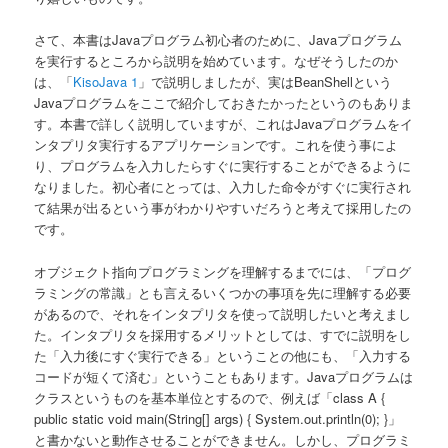
さて、本書はJavaプログラム初心者のために、Javaプログラム
を実行するところから説明を始めています。なぜそうしたのか
は、「
KisoJava 1
」で説明しましたが、実はBeanShellという
Javaプログラムをここで紹介しておきたかったというのもありま
す。本書で詳しく説明していますが、これはJavaプログラムをイ
ンタプリタ実行するアプリケーションです。これを使う事によ
り、プログラムを入力したらすぐに実行することができるように
なりました。初心者にとっては、入力した命令がすぐに実行され
て結果が出るという事がわかりやすいだろうと考えて採用したの
です。
オブジェクト指向プログラミングを理解するまでには、「プログ
ラミングの常識」とも言えるいくつかの事項を先に理解する必要
があるので、それをインタプリタを使って説明したいと考えまし
た。インタプリタを採用するメリットとしては、すでに説明をし
た「入力後にすぐ実行できる」ということの他にも、「入力する
コードが短くて済む」ということもあります。Javaプログラムは
クラスというものを基本単位とするので、例えば「class A {
public static void main(String[] args) { System.out.println(0); }」
と書かないと動作させることができません。しかし、プログラミ