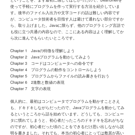
使って手軽にプログラムを作って実行する方法を紹介していま
す。後半のファイル入出力や文字コードの話は難しい内容です
が、コンピュータ技術者を目指す人は避けて通れない部分ですか
ら、取り上げました。Javaに限らず、他のプログラミング言語で
も役に立つ共通の内容なので、ここにある内容はよく理解してか
ら次に進んでもらいたいところです。
Chapter 1 Javaの特徴を理解しよう
Chapter 2 Javaプログラムを動かしてみよう
Chapter 3 コードはコンピュータへの命令です
Chapter 4 プログラムの動作をコントロールしよう
Chapter 5 プログラムからファイルの読み書きを行おう
Chapter 6 2進数と数値の表現
Chapter 7 文字の表現
個人的に、最初はコンピュータでプログラムを動かすことさえ
も、ドキドキしながらだったので、Javaプログラムを動かしてみ
るというところから話を始めています。どうしても、コンピュー
タに慣れてしまうと、初心者だったころのドキドキを忘れがちな
のですが、初心者だった頃のことをできるだけ思い出しながら説
明を書きました。それでも、本当の初心者にとっては敷居が高い