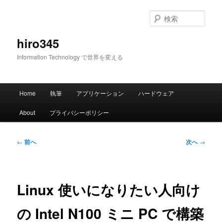
メ
イ
検
ン
索
コ
hiro345
ン
Information Technology で世界を変える
テ
ン
ツ
メ
へ
Home
執筆
アプリケーション
ハードウェア
イ
移
ン
動
About
プライバシーポリシー
メ
ニ
ュ
投
←
前へ
次へ
→
ー
稿
ナ
ビ
ゲ
Linux 使いになりたい人向け
ー
シ
の Intel N100 ミニ PC で構築
ョ