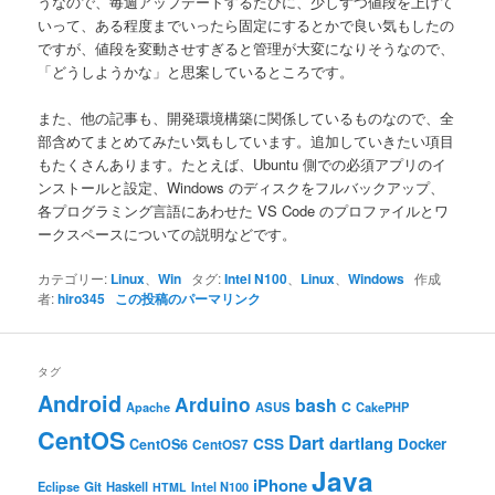
うなので、毎週アップデートするたびに、少しずつ値段を上げて
いって、ある程度までいったら固定にするとかで良い気もしたの
ですが、値段を変動させすぎると管理が大変になりそうなので、
「どうしようかな」と思案しているところです。
また、他の記事も、開発環境構築に関係しているものなので、全
部含めてまとめてみたい気もしています。追加していきたい項目
もたくさんあります。たとえば、Ubuntu 側での必須アプリのイ
ンストールと設定、Windows のディスクをフルバックアップ、
各プログラミング言語にあわせた VS Code のプロファイルとワ
ークスペースについての説明などです。
カテゴリー:
Linux
、
Win
タグ:
Intel N100
、
Linux
、
Windows
作成
者:
hiro345
この投稿のパーマリンク
タグ
Android
Arduino
bash
C
ASUS
Apache
CakePHP
CentOS
Dart
dartlang
CSS
Docker
CentOS6
CentOS7
Java
iPhone
Git
Haskell
Eclipse
HTML
Intel N100