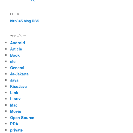
FEED
hiro345 blog RSS
カテゴリー
Android
Article
Book
etc
General
Ja-Jakarta
Java
KisoJava
Link
Linux
Mac
Movie
Open Source
PDA
private