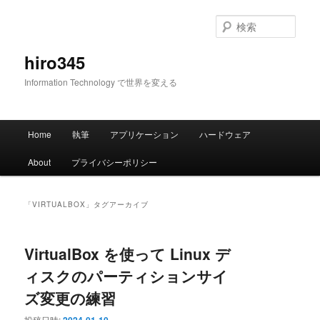
メ
サ
イ
ブ
検
ン
コ
索
コ
ン
hiro345
ン
テ
Information Technology で世界を変える
テ
ン
ン
ツ
ツ
へ
メ
へ
移
Home
執筆
アプリケーション
ハードウェア
イ
移
動
ン
動
About
プライバシーポリシー
メ
ニ
ュ
「
VIRTUALBOX
」タグアーカイブ
ー
VirtualBox を使って Linux デ
ィスクのパーティションサイ
ズ変更の練習
投稿日時: