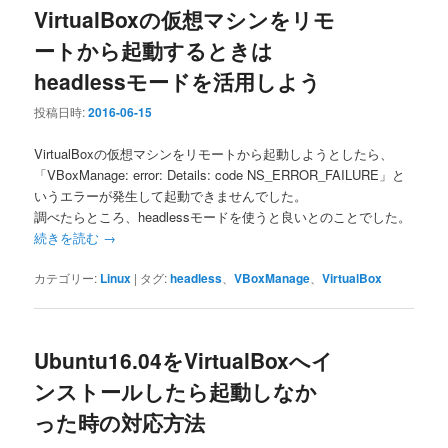
VirtualBoxの仮想マシンをリモ
ートから起動するときは
headlessモードを活用しよう
投稿日時:
2016-06-15
VirtualBoxの仮想マシンをリモートから起動しようとしたら、
「VBoxManage: error: Details: code NS_ERROR_FAILURE」と
いうエラーが発生して起動できませんでした。
調べたらところ、headlessモードを使うと良いとのことでした。
続きを読む
→
カテゴリー:
Linux
|
タグ:
headless
、
VBoxManage
、
VirtualBox
Ubuntu16.04をVirtualBoxへイ
ンストールしたら起動しなか
った時の対応方法