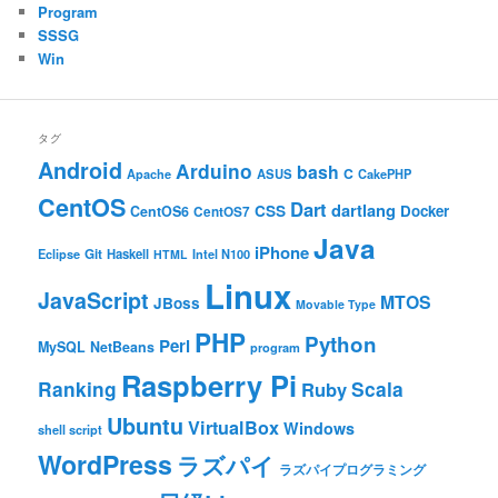
Program
SSSG
Win
タグ
Android
Arduino
bash
C
ASUS
Apache
CakePHP
CentOS
Dart
dartlang
CSS
Docker
CentOS6
CentOS7
Java
iPhone
Git
Haskell
Eclipse
HTML
Intel N100
Linux
JavaScript
MTOS
JBoss
Movable Type
PHP
Python
Perl
MySQL
NetBeans
program
Raspberry Pi
Ranking
Scala
Ruby
Ubuntu
VirtualBox
Windows
shell script
WordPress
ラズパイ
ラズパイプログラミング