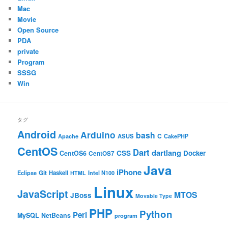
Mac
Movie
Open Source
PDA
private
Program
SSSG
Win
タグ
Android
Arduino
bash
C
ASUS
Apache
CakePHP
CentOS
Dart
dartlang
CSS
Docker
CentOS6
CentOS7
Java
iPhone
Git
Haskell
Eclipse
HTML
Intel N100
Linux
JavaScript
MTOS
JBoss
Movable Type
PHP
Python
Perl
MySQL
NetBeans
program