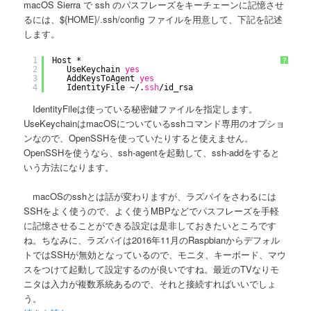
macOS Sierra で ssh のパスフレーズをキーチェーンに記憶させ
るには、${HOME}/.ssh/config ファイルを用意して、下記を記述
します。
1
Host *
?
2
UseKeychain 
yes
3
AddKeysToAgent 
yes
4
IdentityFile ~/.
ssh
/id_rsa
IdentityFileは使っている秘密鍵ファイルを指定します。
UseKeychainはmacOSについているsshコマンド専用のオプショ
ンなので、OpenSSHを使っていたりすると使えません。
OpenSSHを使うなら、ssh-agentを起動して、ssh-addをすると
いう方法になります。
macOSのsshとは話が変わりますが、ラズパイをさわるには
SSHをよく使うので、よく使うMBPなどでパスフレーズを手軽
に記憶させることができる設定は是非しておきたいところです
ね。ちなみに、ラズパイは2016年11月のRaspbianからデフォル
トではSSHが無効となっているので、モニタ、キーボード、マウ
スをつけて起動して設定するのが良いですね。最近のTVなりモ
ニタは入力が複数系統あるので、それと接続すればいいでしょ
う。