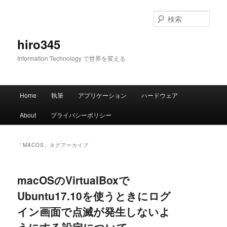
メ
サ
イ
ブ
検
ン
コ
索
コ
ン
hiro345
ン
テ
Information Technology で世界を変える
テ
ン
ン
ツ
ツ
へ
メ
へ
移
Home
執筆
アプリケーション
ハードウェア
イ
移
動
ン
動
About
プライバシーポリシー
メ
ニ
ュ
「
MACOS
」タグアーカイブ
ー
macOSのVirtualBoxで
Ubuntu17.10を使うときにログ
イン画面で点滅が発生しないよ
うにする設定について