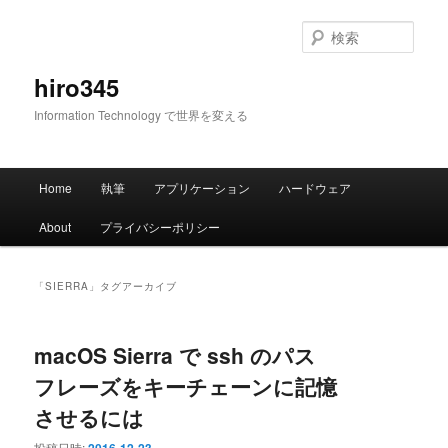
メ
サ
イ
ブ
検
ン
コ
索
コ
ン
hiro345
ン
テ
Information Technology で世界を変える
テ
ン
ン
ツ
ツ
へ
メ
へ
移
Home
執筆
アプリケーション
ハードウェア
イ
移
動
ン
動
About
プライバシーポリシー
メ
ニ
ュ
「
SIERRA
」タグアーカイブ
ー
macOS Sierra で ssh のパス
フレーズをキーチェーンに記憶
させるには
投稿日時: