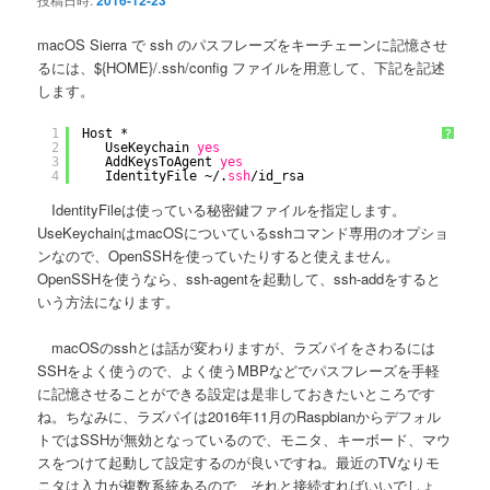
2016-12-23
macOS Sierra で ssh のパスフレーズをキーチェーンに記憶させ
るには、${HOME}/.ssh/config ファイルを用意して、下記を記述
します。
1
Host *
?
2
UseKeychain 
yes
3
AddKeysToAgent 
yes
4
IdentityFile ~/.
ssh
/id_rsa
IdentityFileは使っている秘密鍵ファイルを指定します。
UseKeychainはmacOSについているsshコマンド専用のオプショ
ンなので、OpenSSHを使っていたりすると使えません。
OpenSSHを使うなら、ssh-agentを起動して、ssh-addをすると
いう方法になります。
macOSのsshとは話が変わりますが、ラズパイをさわるには
SSHをよく使うので、よく使うMBPなどでパスフレーズを手軽
に記憶させることができる設定は是非しておきたいところです
ね。ちなみに、ラズパイは2016年11月のRaspbianからデフォル
トではSSHが無効となっているので、モニタ、キーボード、マウ
スをつけて起動して設定するのが良いですね。最近のTVなりモ
ニタは入力が複数系統あるので、それと接続すればいいでしょ