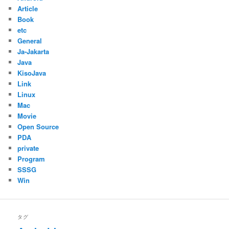
Article
Book
etc
General
Ja-Jakarta
Java
KisoJava
Link
Linux
Mac
Movie
Open Source
PDA
private
Program
SSSG
Win
タグ