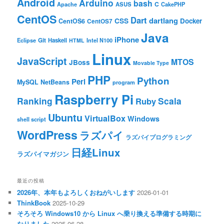
Android
Arduino
bash
C
ASUS
Apache
CakePHP
CentOS
Dart
dartlang
CSS
Docker
CentOS6
CentOS7
Java
iPhone
Git
Haskell
Eclipse
HTML
Intel N100
Linux
JavaScript
MTOS
JBoss
Movable Type
PHP
Python
Perl
MySQL
NetBeans
program
Raspberry Pi
Ranking
Scala
Ruby
Ubuntu
VirtualBox
Windows
shell script
WordPress
ラズパイ
ラズパイプログラミング
日経Linux
ラズパイマガジン
最近の投稿
2026年、本年もよろしくおねがいします
2026-01-01
ThinkBook
2025-10-29
そろそろ Windows10 から Linux へ乗り換える準備する時期に
なりました
2025-06-28