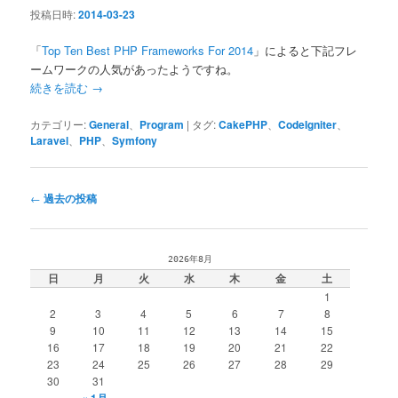
投稿日時:
2014-03-23
「
Top Ten Best PHP Frameworks For 2014
」によると下記フレ
ームワークの人気があったようですね。
続きを読む
→
カテゴリー:
General
、
Program
|
タグ:
CakePHP
、
CodeIgniter
、
Laravel
、
PHP
、
Symfony
投
←
過去の投稿
稿
ナ
ビ
2026年8月
ゲ
日
月
火
水
木
金
土
ー
1
シ
2
3
4
5
6
7
8
ョ
9
10
11
12
13
14
15
ン
16
17
18
19
20
21
22
23
24
25
26
27
28
29
30
31