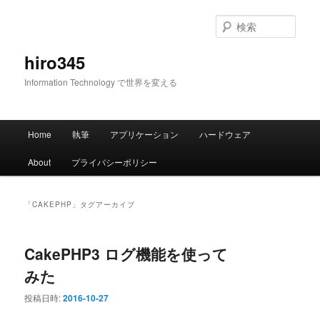
メ
サ
イ
ブ
検
ン
コ
索
コ
ン
hiro345
ン
テ
Information Technology で世界を変える
テ
ン
ン
ツ
ツ
へ
メ
へ
移
Home
執筆
アプリケーション
ハードウェア
イ
移
動
ン
動
About
プライバシーポリシー
メ
ニ
ュ
「
CAKEPHP
」タグアーカイブ
ー
CakePHP3 ログ機能を使って
みた
投稿日時:
2016-10-27