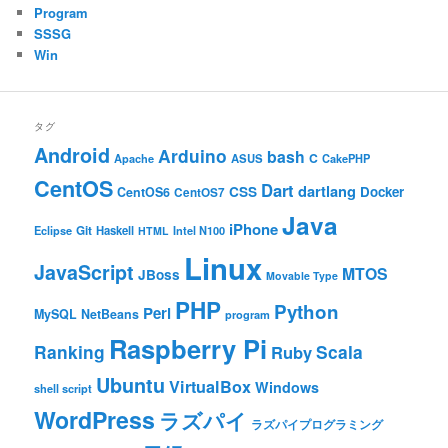
Program
SSSG
Win
タグ
Android
Arduino
bash
C
ASUS
Apache
CakePHP
CentOS
Dart
dartlang
CSS
Docker
CentOS6
CentOS7
Java
iPhone
Git
Haskell
Eclipse
HTML
Intel N100
Linux
JavaScript
MTOS
JBoss
Movable Type
PHP
Python
Perl
MySQL
NetBeans
program
Raspberry Pi
Ranking
Scala
Ruby
Ubuntu
VirtualBox
Windows
shell script
WordPress
ラズパイ
ラズパイプログラミング