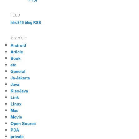
« 1月
FEED
hiro345 blog RSS
カテゴリー
Android
Article
Book
etc
General
Ja-Jakarta
Java
KisoJava
Link
Linux
Mac
Movie
Open Source
PDA
private