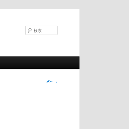
検
索
次へ
→