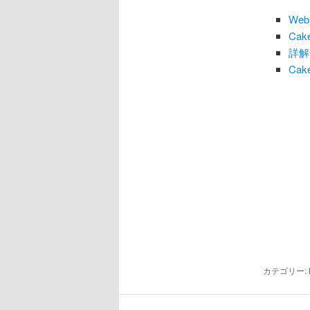
ョ
ン
We
Cak
詳解C
Cak
カテゴリー: