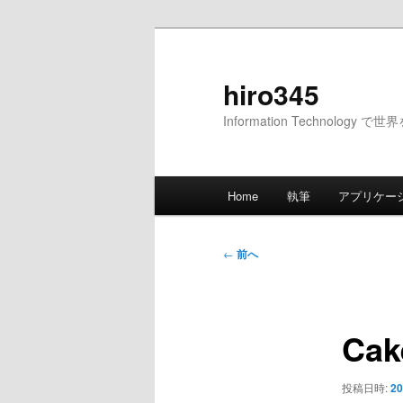
メ
イ
ン
hiro345
コ
Information Technology 
ン
テ
ン
メ
ツ
Home
執筆
アプリケー
イ
へ
ン
移
メ
投
動
←
前へ
ニ
稿
ュ
ナ
ー
ビ
Ca
ゲ
ー
シ
投稿日時:
20