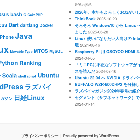
最近の投稿
2026年、本年もよろしくおねがい
bash
C
ASUS
CakePHP
ThinkBook
2025-10-29
Dart
dartlang
CSS
Docker
そろそろ Windows10 から Li
ました
2025-06-28
Java
iPhone
Linux 使いになりたい人向けの Inte
境
2024-08-16
ux
MTOS
MySQL
Raspberry Pi 用 OSOYOO HDM
Movable Type
2024-04-05
Python
Ranking
「ミニPCに不正なソフトウェアが
スを読んだ
2024-03-16
Ubuntu
Scala
y
shell script
Ubuntu 22.04 へ NVIDIA ド
dPress
BUFFALO WZR-600DHP2 を
ラズパイ
ラズパイマガジン2024年春号の紹
日経Linux
セグメント（サブネットワーク）で
マガジン
2024-01-14
プライバシーポリシー
Proudly powered by WordPress