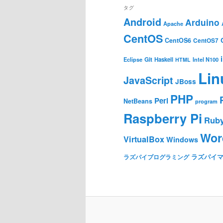
タグ
Android
Arduino
Apache
CentOS
CentOS6
CentOS7
Git
Haskell
Eclipse
HTML
Intel N100
Lin
JavaScript
JBoss
PHP
Perl
NetBeans
program
Raspberry Pi
Rub
Wor
VirtualBox
Windows
ラズパイ
ラズパイプログラミング