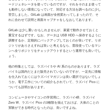
ードジェネレータを使っているのですが、それをそのまま使って
も動作しない環境になっていて、対応する方法を調べるのに少し
苦労しました。GitLab は画面が全然変わってしまったので、そ
れに合わせて説明と画面キャプチャをしなおしてあります。
GitLab は少し重いかもしれませんが、家庭で動作させておくと
重宝するはずです。なお、データは USB HDD へ保存するように
調整するか、定期的にバックアップしておくのが良いです。リポ
ジトリがありさえすれば良いと考えるなら、普段使っているマシ
ンへ全リポジトリをチェックアウトするという運用でも良いでし
ょう。
他の特集としては、ラズパイ５や AI 系のものがあります。ラズ
パイ５は国内だとまだ販売されていないのですが、一足先に情報
を仕入れておくにはラズパイマガジンは良い選択ではないでしょ
うか。電子工作についての紹介もされていて、ラズパイ Pico に
ついても説明があります。
コンピュータやマイコンの学習用に、ラズパイ4B、ラズパイ
Zero W、ラズパイ Pico の3種類を揃えておけば、大体のことの
実験ができる時代となったのは、良いですよね。