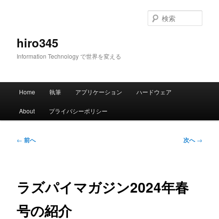
メ
イ
検
ン
索
コ
hiro345
ン
Information Technology で世界を変える
テ
ン
ツ
メ
へ
Home
執筆
アプリケーション
ハードウェア
イ
移
ン
動
About
プライバシーポリシー
メ
ニ
ュ
投
←
前へ
次へ
→
ー
稿
ナ
ビ
ゲ
ラズパイマガジン2024年春
ー
シ
号の紹介
ョ