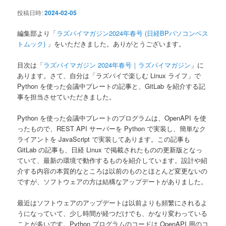
ン
投稿日時:
2024-02-05
編集部より「
ラズパイマガジン2024年春号 (日経BPパソコンベス
トムック)
」をいただきました。ありがとうございます。
目次は「
ラズパイマガジン 2024年春号｜ラズパイマガジン
」に
あります。さて、自分は「ラズパイで楽しむ Linux ライフ」で
Python を使った会議中プレートの記事と、GitLab を紹介する記
事を担当させていただきました。
Python を使った会議中プレートのプログラムは、OpenAPI を使
ったもので、REST API サーバーを Python で実装し、簡単なク
ライアントを JavaScript で実装してあります。この記事も
GitLab の記事も、日経 Linux で掲載されたものの更新版となっ
ていて、最新の環境で動作するものを紹介しています。設計や紹
介する内容の本質的なところは以前のものとほとんど変更ないの
ですが、ソフトウェアの方は結構なアップデートがありました。
最近はソフトウェアのアップデートは以前よりも頻繁にされるよ
うになっていて、少し時間が経つだけでも、かなり変わっている
ことが多いです。Python プログラムのコードは OpenAPI 用のコ