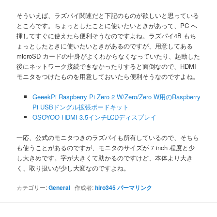
そういえば、ラズパイ関連だと下記のものが欲しいと思っている
ところです。ちょっとしたことに使いたいときがあって、PC へ
挿してすぐに使えたら便利そうなのですよね。ラズパイ4B もち
ょっとしたときに使いたいときがあるのですが、用意してある
microSD カードの中身がよくわからなくなっていたり、起動した
後にネットワーク接続できなかったりすると面倒なので、HDMI
モニタをつけたものを用意しておいたら便利そうなのですよね。
GeeekPi Raspberry Pi Zero 2 W/Zero/Zero W用のRaspberry
Pi USBドングル拡張ボードキット
OSOYOO HDMI 3.5インチLCDディスプレイ
一応、公式のモニタつきのラズパイも所有しているので、そちら
も使うことがあるのですが、モニタのサイズが 7 inch 程度と少
し大きめです。字が大きくて助かるのですけど、本体より大き
く、取り扱いが少し大変なのですよね。
カテゴリー:
General
作成者:
hiro345
パーマリンク