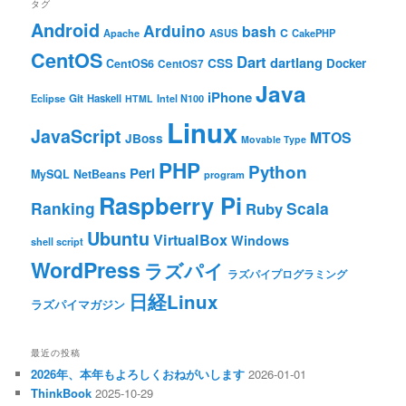
タグ
Android
Arduino
bash
C
ASUS
Apache
CakePHP
CentOS
Dart
dartlang
CSS
Docker
CentOS6
CentOS7
Java
iPhone
Git
Haskell
Eclipse
HTML
Intel N100
Linux
JavaScript
MTOS
JBoss
Movable Type
PHP
Python
Perl
MySQL
NetBeans
program
Raspberry Pi
Ranking
Scala
Ruby
Ubuntu
VirtualBox
Windows
shell script
WordPress
ラズパイ
ラズパイプログラミング
日経Linux
ラズパイマガジン
最近の投稿
2026年、本年もよろしくおねがいします
2026-01-01
ThinkBook
2025-10-29