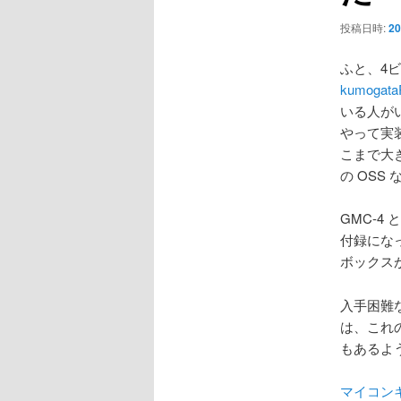
ョ
ン
投稿日時:
20
ふと、4
kumogata
いる人がい
やって実
こまで大き
の OSS
GMC-4
付録にな
ボックス
入手困難
は、これ
もあるよ
マイコン