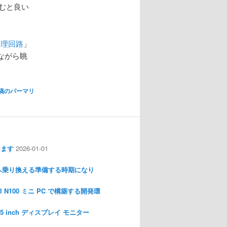
むと良い
論理回路
」
ながら眺
稿のパーマリ
します
2026-01-01
nux へ乗り換える準備する時期になり
l N100 ミニ PC で構築する開発環
I 3.5 inch ディスプレイ モニター