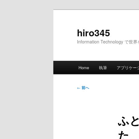
メ
イ
ン
hiro345
コ
Information Technology 
ン
テ
ン
メ
ツ
Home
執筆
アプリケー
イ
へ
ン
移
メ
投
動
←
前へ
ニ
稿
ュ
ナ
ー
ビ
ふ
ゲ
ー
た
シ