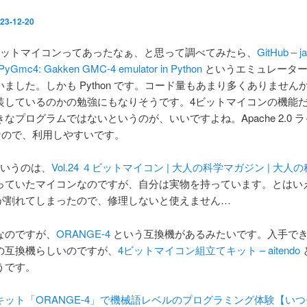
23-12-20
ビットマイコンってあったなぁ、と思って調べてみたら、
GitHub – ja
PyGmc4: Gakken GMC-4 emulator in Python
というエミュレーター
ました。しかも Python です。コード量もあまり多くありません
装しているのかの勉強にもなりそうです。4ビットマイコンの機能
なプログラムではないというのが、いいですよね。Apache 2.0 
 なので、利用しやすいです。
 というのは、
Vol.24 ４ビットマイコン | 大人の科学マガジン | 大人の科
っていたマイコンなのですが、自分は実物を持っています。とはい
が割れてしまったので、修理しないと使えません…
なのですが、
ORANGE-4
という互換機があるみたいです。入手で
の互換機らしいのですが、
4ビットマイコン組立てキット – aitendo
うです。
キット「ORANGE-4」で機械語レベルのプログラミング体験【い