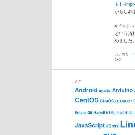
ト】-Impre
かもしれ
4ビット
という資
めました
カテゴリー:
ンク
タグ
Android
Arduino
Apache
CentOS
CentOS6
CentOS7
Git
Haskell
Eclipse
HTML
Intel N100
Lin
JavaScript
JBoss