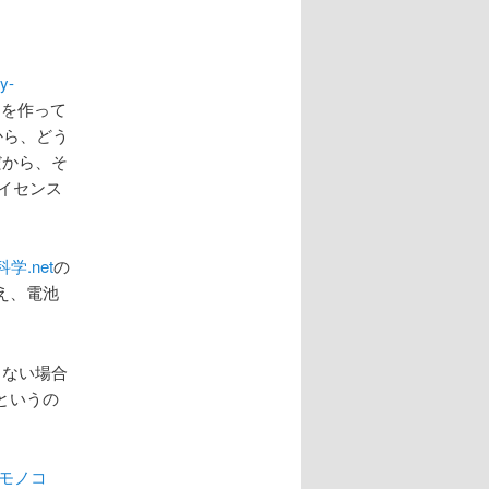
y-
を作って
から、どう
だから、そ
ライセンス
学.net
の
え、電池
きない場合
というの
つモノコ