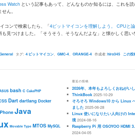
ss Watch
という記事もあって、どんなものか知るには、これを読
ません。
マイコンで検索したら、「
4ビットマイコンを理解しよう。 CPUと
料も見つけました。「そうそう、そうなんだよな」と懐かしく思い
。
General
タグ:
４ビットマイコン
、
GMC-4
、
ORANGE-4
作成者:
hiro345
この投
最近の投稿
2026年、本年もよろしくおねがい
bash
C
ASUS
CakePHP
ThinkBook
2025-10-29
Dart
dartlang
CSS
Docker
そろそろ Windows10 から Li
ました
2025-06-28
Java
iPhone
Linux 使いになりたい人向けの Inte
境
2024-08-16
ux
MTOS
MySQL
Raspberry Pi 用 OSOYOO HDM
Movable Type
2024-04-05