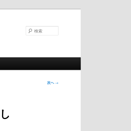
検
索
次へ
→
し