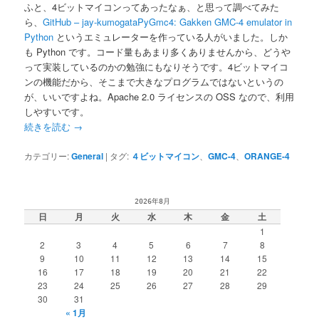
ふと、4ビットマイコンってあったなぁ、と思って調べてみた
ら、
GitHub – jay-kumogataPyGmc4: Gakken GMC-4 emulator in
Python
というエミュレーターを作っている人がいました。しか
も Python です。コード量もあまり多くありませんから、どうや
って実装しているのかの勉強にもなりそうです。4ビットマイコ
ンの機能だから、そこまで大きなプログラムではないというの
が、いいですよね。Apache 2.0 ライセンスの OSS なので、利用
しやすいです。
続きを読む
→
カテゴリー:
General
|
タグ:
４ビットマイコン
、
GMC-4
、
ORANGE-4
2026年8月
日
月
火
水
木
金
土
1
2
3
4
5
6
7
8
9
10
11
12
13
14
15
16
17
18
19
20
21
22
23
24
25
26
27
28
29
30
31
« 1月