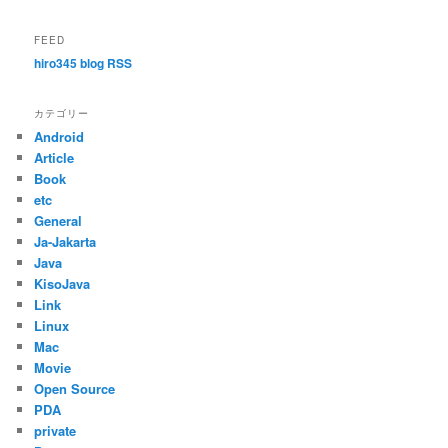
FEED
hiro345 blog RSS
カテゴリー
Android
Article
Book
etc
General
Ja-Jakarta
Java
KisoJava
Link
Linux
Mac
Movie
Open Source
PDA
private