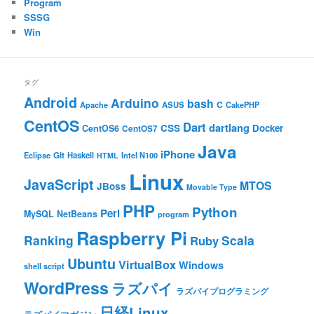
Program
SSSG
Win
タグ
Android
Arduino
bash
C
ASUS
Apache
CakePHP
CentOS
Dart
dartlang
CSS
Docker
CentOS6
CentOS7
Java
iPhone
Git
Haskell
Eclipse
HTML
Intel N100
Linux
JavaScript
MTOS
JBoss
Movable Type
PHP
Python
Perl
MySQL
NetBeans
program
Raspberry Pi
Ranking
Scala
Ruby
Ubuntu
VirtualBox
Windows
shell script
WordPress
ラズパイ
ラズパイプログラミング
日経Linux