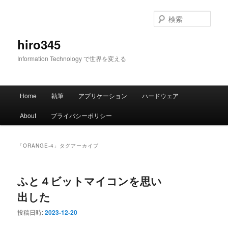
メ
サ
イ
ブ
検
ン
コ
索
コ
ン
hiro345
ン
テ
Information Technology で世界を変える
テ
ン
ン
ツ
ツ
へ
メ
へ
移
Home
執筆
アプリケーション
ハードウェア
イ
移
動
ン
動
About
プライバシーポリシー
メ
ニ
ュ
「
ORANGE-4
」タグアーカイブ
ー
ふと４ビットマイコンを思い
出した
投稿日時:
2023-12-20