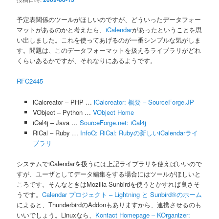
予定表関係のツールがほしいのですが、どういったデータフォー
マットがあるのかと考えたら、
iCalendar
があったということを思
い出しました。これを使ってあげるのが一番シンプルな気がしま
す。問題は、このデータフォーマットを扱えるライブラリがどれ
くらいあるかですが、それなりにあるようです。
RFC2445
iCalcreator – PHP …
iCalcreator: 概要 – SourceForge.JP
VObject – Python …
VObject Home
iCal4j – Java …
SourceForge.net: iCal4j
RiCal – Ruby …
InfoQ: RiCal: Rubyの新しいiCalendarライ
ブラリ
システムでiCalendarを扱うには上記ライブラリを使えばいいので
すが、ユーザとしてデータ編集をする場合にはツールがほしいと
ころです。そんなときはMozilla Sunbirdを使うとかすれば良さそ
うです。
Calendar プロジェクト – Lightning と Sunbird®のホーム
によると、ThunderbirdのAddonもありますから、連携させるのも
いいでしょう。Linuxなら、
Kontact Homepage – KOrganizer: