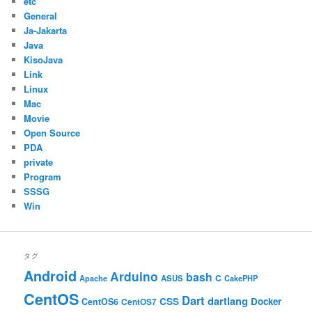
etc
General
Ja-Jakarta
Java
KisoJava
Link
Linux
Mac
Movie
Open Source
PDA
private
Program
SSSG
Win
タグ
Android
Arduino
bash
C
ASUS
Apache
CakePHP
CentOS
Dart
dartlang
CSS
Docker
CentOS6
CentOS7