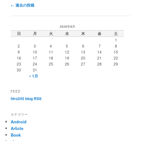
投
←
過去の投稿
稿
ナ
ビ
2026年8月
ゲ
日
月
火
水
木
金
土
ー
1
シ
2
3
4
5
6
7
8
ョ
9
10
11
12
13
14
15
ン
16
17
18
19
20
21
22
23
24
25
26
27
28
29
30
31
« 1月
FEED
hiro345 blog RSS
カテゴリー
Android
Article
Book