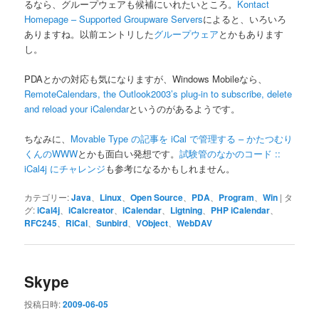
るなら、グループウェアも候補にいれたいところ。
Kontact
Homepage – Supported Groupware Servers
によると、いろいろ
ありますね。以前エントリした
グループウェア
とかもあります
し。
PDAとかの対応も気になりますが、Windows Mobileなら、
RemoteCalendars, the Outlook2003’s plug-in to subscribe, delete
and reload your iCalendar
というのがあるようです。
ちなみに、
Movable Type の記事を iCal で管理する – かたつむり
くんのWWW
とかも面白い発想です。
試験管のなかのコード ::
iCal4j にチャレンジ
も参考になるかもしれません。
カテゴリー:
Java
、
Linux
、
Open Source
、
PDA
、
Program
、
Win
|
タ
グ:
iCal4j
、
iCalcreator
、
iCalendar
、
Ligtning
、
PHP iCalendar
、
RFC245
、
RiCal
、
Sunbird
、
VObject
、
WebDAV
Skype
投稿日時:
2009-06-05