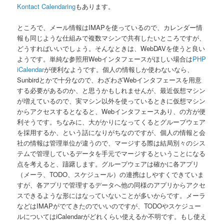
Kontact Calendaring
もあります。
ところで、メール情報はIMAPを使っているので、カレンダー情
報も同じような仕組みで複数マシンで共有したいところですが、
どうすればいいでしょう。そんなときは、WebDAVを使うと良い
ようです。単純な参照用Webインタフェースがほしい場合は
PHP
iCalendar
が便利なようです。個人の情報しか使わないなら、
Sunbirdとかで十分なので、わざわざWebインタフェースを用意
する必要があるのか、と思うかもしれませんが、最近仮想マシン
が増えているので、実マシン以外を使っているときに仮想マシン
からアクセスするとなると、Webインタフェースあり、の方が便
利そうです。ちなみに、大がかりになってくるとグループウェア
を採用するか、という話になりがちなのですが、個人の情報と会
社の情報は管理単位が違うので、マージする際は結局別々のシス
テムで管理しているデータを手元でマージするということになる
点を考えると、躊躇します。グループウェアは確かに各アプリ
（メーラ、TODO、スケジュール）の連携はしやすくできていま
すが、各アプリで管理するデータへ他の同様のアプリからアクセ
スできるような形にはなっていないことが多いからです。メーラ
などはIMAPがでてきたのでいいのですが、TODOやスケジュー
ルについてはiCalendarがどれくらい使えるか不明です。もし使え