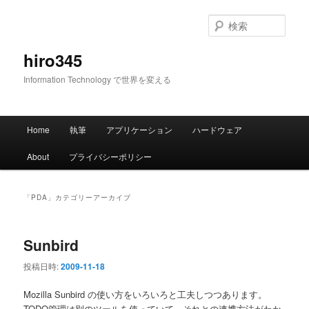
メ
サ
イ
ブ
検
ン
コ
索
コ
ン
hiro345
ン
テ
Information Technology で世界を変える
テ
ン
ン
ツ
ツ
へ
メ
へ
移
Home
執筆
アプリケーション
ハードウェア
イ
移
動
ン
動
About
プライバシーポリシー
メ
ニ
ュ
「
PDA
」カテゴリーアーカイブ
ー
Sunbird
投稿日時:
2009-11-18
Mozilla Sunbird の使い方をいろいろと工夫しつつあります。
TODO管理は別のツールを使っていて、それとの連携方法がわか