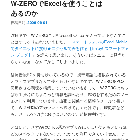
W-ZEROでExcelを使うことは
あるのか
投稿日時:
2009-06-01
昨日まで、W-ZEROにはMicrosoft Office が入っているなんてこ
とはすっかり忘れていました。「
スマートフォンのExcel Mobile
でダイエットに挑戦★エクセルで表を作る【Enjoy! スマートフォ
ン ブログ】
」を読んで思い出し、そういえばメニューに見当た
らないなぁ、なんて探してしまいました。
結局普段PCを持ち歩いているので、携帯電話に搭載されている
オフィスアプリなんて使うわけがないのです。W-ZEROをPCと
同期させる環境を構築していないせいもあって、W-ZEROはもっ
ぱら出張時にちょこっと情報を調べたり、確認をするためのツー
ルとして利用しています。出張に関係する情報をメールで書い
て、W-ZEROのアカウントへ投げておくわけです。時刻表など
も、メールで投げておけばいいので、結構便利です。
とはいえ、さすがにOffice系のアプリがばりばり使えるというほ
どのスペックでもないので、なかなか利用できていません。で