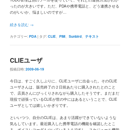
ったのが大きいです。ただ、PDAや携帯電話と、どう連携させる
のがいいか、悩ましいのですが…
続きを読む
→
カテゴリー:
PDA
|
タグ:
CLIE
、
PIM
、
Sunbird
、
テキスト
CLIEユーザ
投稿日時:
2009-06-19
今日は、すごく久しぶりに、CLIEユーザに出会った。そのCLIE
ユーザさんは、販売終了の２日前あたりに購入されたとのこと
で、店員さんにびっくりされながら購入したそうです。まだまだ
現役で頑張っているCLIEが世の中にはあるということで、CLIE
ユーザとしては嬉しいかぎりです。
といいつつ、自分のCLIEは、あまり活躍ができていないような
気もしています。最近購入した携帯電話の機能を確認したとこ
ろ、ボイスレコーダもついているようですし、スケジュール機能