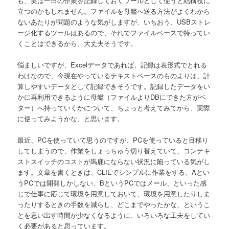
も、実は一日の作業を記録しておくツールとして使うと結構役に
立つのかもしれません。ファイルを母艦へ送る方法がよくわから
ないあたりが問題のような気がしますが、いちおう、USBストレ
ージ化するツールはあるので、それでファイルベースで持ってい
くことはできるから、大丈夫そうです。
悩ましいですが、Excelデータであれば、記録は表形式でとれる
わけなので、今現在やっているテキストベースのものよりは、計
算しやすいデータとして記録できそうです。記録したデータをい
かに再利用できるように母艦（ファイルよりDBにできた方がベ
ター）へ持っていくかについて、ちょっと考えてみてから、実際
に使ってみようかな、と思います。
最近、PCを使っていて思うのですが、PCを使っていると目移り
してしまうので、作業をしょっちゅう切り替えていて、コンテキ
ストスイッチのコストが馬鹿にならない状況に陥っている気がし
ます。文章を書くときは、CLIEでシンプルに作業をする、Aとい
うPCでは開発しかしない、BというPCではメール、といった感
じで仕事に応じて環境を用意しておいて、環境を用意したりしま
ったりするときの手数を減らし、どこまでやったかな、というこ
とを思い出す時間が少なくなるように、いろいろな工夫をしてい
く必要があると思っています。