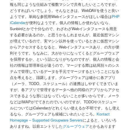
報も同じような仕組みで複数マシンで共有したいところですが、
どうすればいいでしょう。そんなときは、WebDAVを使うと良い
ようです。単純な参照用Webインタフェースがほしい場合は
PHP
iCalendar
が便利なようです。個人の情報しか使わないなら、
Sunbirdとかで十分なので、わざわざWebインタフェースを用意
する必要があるのか、と思うかもしれませんが、最近仮想マシン
が増えているので、実マシン以外を使っているときに仮想マシン
からアクセスするとなると、Webインタフェースあり、の方が便
利そうです。ちなみに、大がかりになってくるとグループウェア
を採用するか、という話になりがちなのですが、個人の情報と会
社の情報は管理単位が違うので、マージする際は結局別々のシス
テムで管理しているデータを手元でマージするということになる
点を考えると、躊躇します。グループウェアは確かに各アプリ
（メーラ、TODO、スケジュール）の連携はしやすくできていま
すが、各アプリで管理するデータへ他の同様のアプリからアクセ
スできるような形にはなっていないことが多いからです。メーラ
などはIMAPがでてきたのでいいのですが、TODOやスケジュー
ルについてはiCalendarがどれくらい使えるか不明です。もし使え
るなら、グループウェアも候補にいれたいところ。
Kontact
Homepage – Supported Groupware Servers
によると、いろいろ
ありますね。以前エントリした
グループウェア
とかもあります