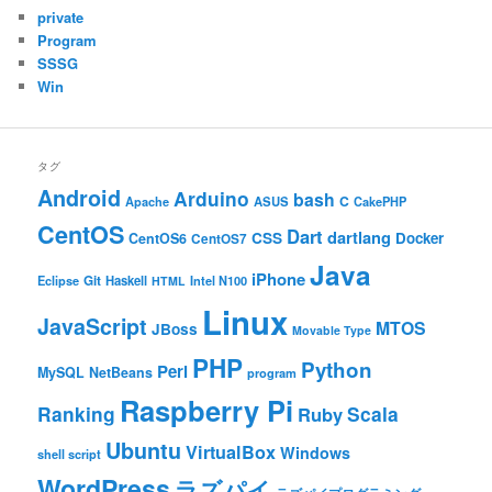
private
Program
SSSG
Win
タグ
Android
Arduino
bash
C
ASUS
Apache
CakePHP
CentOS
Dart
dartlang
CSS
Docker
CentOS6
CentOS7
Java
iPhone
Git
Haskell
Eclipse
HTML
Intel N100
Linux
JavaScript
MTOS
JBoss
Movable Type
PHP
Python
Perl
MySQL
NetBeans
program
Raspberry Pi
Ranking
Scala
Ruby
Ubuntu
VirtualBox
Windows
shell script
WordPress
ラズパイ