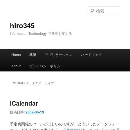
メ
サ
イ
ブ
検
ン
コ
索
コ
ン
hiro345
ン
テ
Information Technology で世界を変える
テ
ン
ン
ツ
ツ
へ
メ
へ
移
Home
執筆
アプリケーション
ハードウェア
イ
移
動
ン
動
About
プライバシーポリシー
メ
ニ
ュ
「
VOBJECT
」タグアーカイブ
ー
iCalendar
投稿日時:
2009-06-13
予定表関係のツールがほしいのですが、どういったデータフォー
マットがあるのかと考えたら、
iCalendar
があったということを思