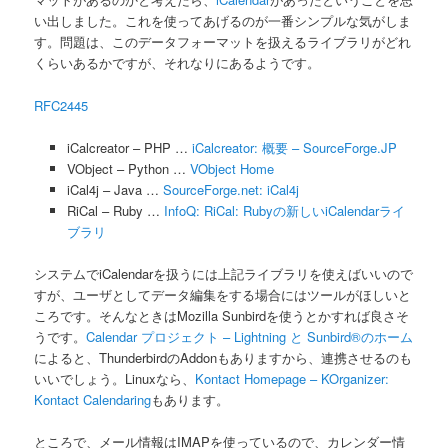
い出しました。これを使ってあげるのが一番シンプルな気がしま
す。問題は、このデータフォーマットを扱えるライブラリがどれ
くらいあるかですが、それなりにあるようです。
RFC2445
iCalcreator – PHP …
iCalcreator: 概要 – SourceForge.JP
VObject – Python …
VObject Home
iCal4j – Java …
SourceForge.net: iCal4j
RiCal – Ruby …
InfoQ: RiCal: Rubyの新しいiCalendarライ
ブラリ
システムでiCalendarを扱うには上記ライブラリを使えばいいので
すが、ユーザとしてデータ編集をする場合にはツールがほしいと
ころです。そんなときはMozilla Sunbirdを使うとかすれば良さそ
うです。
Calendar プロジェクト – Lightning と Sunbird®のホーム
によると、ThunderbirdのAddonもありますから、連携させるのも
いいでしょう。Linuxなら、
Kontact Homepage – KOrganizer:
Kontact Calendaring
もあります。
ところで、メール情報はIMAPを使っているので、カレンダー情