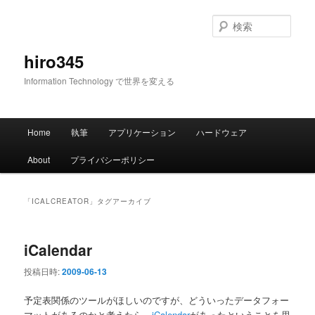
メ
サ
イ
ブ
検
ン
コ
索
コ
ン
hiro345
ン
テ
Information Technology で世界を変える
テ
ン
ン
ツ
ツ
へ
メ
へ
移
Home
執筆
アプリケーション
ハードウェア
イ
移
動
ン
動
About
プライバシーポリシー
メ
ニ
ュ
「
ICALCREATOR
」タグアーカイブ
ー
iCalendar
投稿日時:
2009-06-13
予定表関係のツールがほしいのですが、どういったデータフォー
マットがあるのかと考えたら、
iCalendar
があったということを思