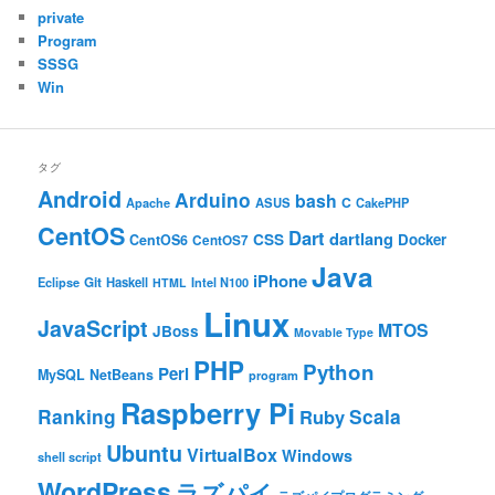
private
Program
SSSG
Win
タグ
Android
Arduino
bash
C
ASUS
Apache
CakePHP
CentOS
Dart
dartlang
CSS
Docker
CentOS6
CentOS7
Java
iPhone
Git
Haskell
Eclipse
HTML
Intel N100
Linux
JavaScript
MTOS
JBoss
Movable Type
PHP
Python
Perl
MySQL
NetBeans
program
Raspberry Pi
Ranking
Scala
Ruby
Ubuntu
VirtualBox
Windows
shell script
WordPress
ラズパイ