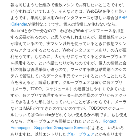
報も同じような仕組みで複数マシンで共有したいところですが、
どうすればいいでしょう。そんなときは、WebDAVを使うと良い
ようです。単純な参照用Webインタフェースがほしい場合は
PHP
iCalendar
が便利なようです。個人の情報しか使わないなら、
Sunbirdとかで十分なので、わざわざWebインタフェースを用意
する必要があるのか、と思うかもしれませんが、最近仮想マシン
が増えているので、実マシン以外を使っているときに仮想マシン
からアクセスするとなると、Webインタフェースあり、の方が便
利そうです。ちなみに、大がかりになってくるとグループウェア
を採用するか、という話になりがちなのですが、個人の情報と会
社の情報は管理単位が違うので、マージする際は結局別々のシス
テムで管理しているデータを手元でマージするということになる
点を考えると、躊躇します。グループウェアは確かに各アプリ
（メーラ、TODO、スケジュール）の連携はしやすくできていま
すが、各アプリで管理するデータへ他の同様のアプリからアクセ
スできるような形にはなっていないことが多いからです。メーラ
などはIMAPがでてきたのでいいのですが、TODOやスケジュー
ルについてはiCalendarがどれくらい使えるか不明です。もし使え
るなら、グループウェアも候補にいれたいところ。
Kontact
Homepage – Supported Groupware Servers
によると、いろいろ
ありますね。以前エントリした
グループウェア
とかもあります