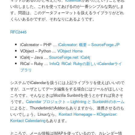
い出しました。これを使ってあげるのが一番シンプルな気がしま
す。問題は、このデータフォーマットを扱えるライブラリがどれ
くらいあるかですが、それなりにあるようです。
RFC2445
iCalcreator – PHP …
iCalcreator: 概要 – SourceForge.JP
VObject – Python …
VObject Home
iCal4j – Java …
SourceForge.net: iCal4j
RiCal – Ruby …
InfoQ: RiCal: Rubyの新しいiCalendarライ
ブラリ
システムでiCalendarを扱うには上記ライブラリを使えばいいので
すが、ユーザとしてデータ編集をする場合にはツールがほしいと
ころです。そんなときはMozilla Sunbirdを使うとかすれば良さそ
うです。
Calendar プロジェクト – Lightning と Sunbird®のホーム
によると、ThunderbirdのAddonもありますから、連携させるのも
いいでしょう。Linuxなら、
Kontact Homepage – KOrganizer:
Kontact Calendaring
もあります。
ところで、メール情報はIMAPを使っているので、カレンダー情