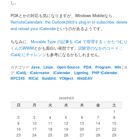
し。
PDAとかの対応も気になりますが、Windows Mobileなら、
RemoteCalendars, the Outlook2003’s plug-in to subscribe, delete
and reload your iCalendar
というのがあるようです。
ちなみに、
Movable Type の記事を iCal で管理する – かたつむり
くんのWWW
とかも面白い発想です。
試験管のなかのコード ::
iCal4j にチャレンジ
も参考になるかもしれません。
カテゴリー:
Java
、
Linux
、
Open Source
、
PDA
、
Program
、
Win
|
タ
グ:
iCal4j
、
iCalcreator
、
iCalendar
、
Ligtning
、
PHP iCalendar
、
RFC245
、
RiCal
、
Sunbird
、
VObject
、
WebDAV
2026年8月
日
月
火
水
木
金
土
1
2
3
4
5
6
7
8
9
10
11
12
13
14
15
16
17
18
19
20
21
22
23
24
25
26
27
28
29