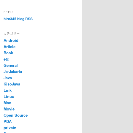
FEED
hiro345 blog RSS
カテゴリー
Android
Article
Book
etc
General
Ja-Jakarta
Java
KisoJava
Link
Linux
Mac
Movie
Open Source
PDA
private