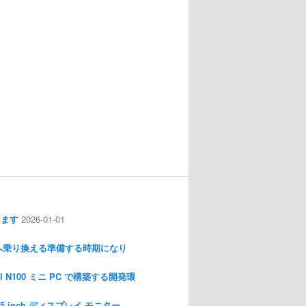
します
2026-01-01
nux へ乗り換える準備する時期になり
l N100 ミニ PC で構築する開発環
I 3.5 inch ディスプレイ モニター