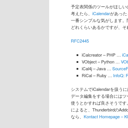
予定表関係のツールがほしい
考えたら、
iCalendar
があった
一番シンプルな気がします。
どれくらいあるかですが、そ
RFC2445
iCalcreator – PHP …
iC
VObject – Python …
VOb
iCal4j – Java …
SourceFo
RiCal – Ruby …
InfoQ
システムでiCalendarを
データ編集をする場合にはツールが
使うとかすれば良さそうです
によると、Thunderbirdの
なら、
Kontact Homepage – KO