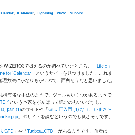
Calendar
、
iCalendar
、
Lightning
、
Plaxo
、
Sunbird
ータをW-ZERO3で扱えるのか調べていたところ、「
Life on
ne for iCalendar
」というサイトを見つけました。これま
O整理方法にかなりちかいので、面白そうだと思いました。
結構有名な手法のようで、ツールもいくつかあるようで
GTD ?
という本家をがんばって読むのもいいですし、
D) part (1)
のサイトや「
GTD 再入門 (1) なぜ、いまさら
king.jp
」のサイトを読むというのでも良さそうです。
ck GTD
」や「
Tugboat.GTD
」があるようです。前者は