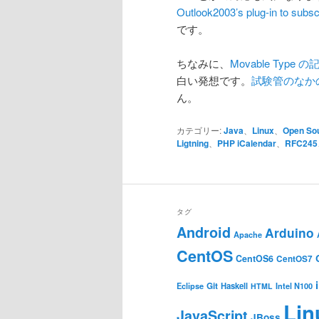
Outlook2003’s plug-in to subsc
です。
ちなみに、
Movable Typ
白い発想です。
試験管のなかのコ
ん。
カテゴリー:
Java
、
Linux
、
Open So
Ligtning
、
PHP iCalendar
、
RFC245
タグ
Android
Arduino
Apache
CentOS
CentOS6
CentOS7
Git
Haskell
Eclipse
HTML
Intel N100
Lin
JavaScript
JBoss