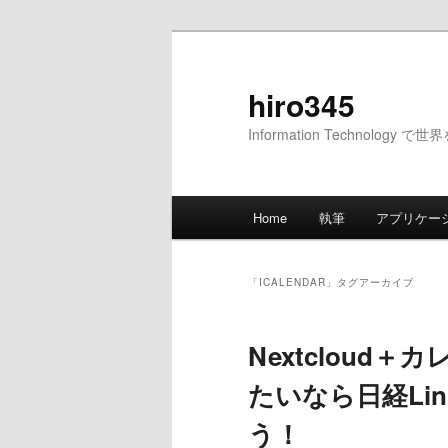
メ
サ
イ
ブ
ン
コ
hiro345
コ
ン
Information Technology 
ン
テ
テ
ン
ン
ツ
メ
ツ
へ
Home
執筆
アプリケー
イ
へ
移
ン
移
動
メ
動
「
ICALENDAR
」タグアーカイブ
ニ
ュ
Nextcloud
ー
たいなら日経Lin
う！