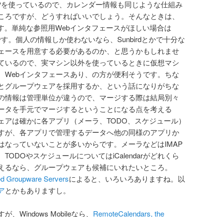
APを使っているので、カレンダー情報も同じような仕組み
ころですが、どうすればいいでしょう。そんなときは、
です。単純な参照用Webインタフェースがほしい場合は
す。個人の情報しか使わないなら、Sunbirdとかで十分な
フェースを用意する必要があるのか、と思うかもしれませ
ているので、実マシン以外を使っているときに仮想マシ
、Webインタフェースあり、の方が便利そうです。ちな
とグループウェアを採用するか、という話になりがちな
の情報は管理単位が違うので、マージする際は結局別々
ータを手元でマージするということになる点を考える
ェアは確かに各アプリ（メーラ、TODO、スケジュール）
すが、各アプリで管理するデータへ他の同様のアプリか
はなっていないことが多いからです。メーラなどはIMAP
ODOやスケジュールについてはiCalendarがどれくら
えるなら、グループウェアも候補にいれたいところ。
ed Groupware Servers
によると、いろいろありますね。以
ア
とかもありますし。
Windows Mobileなら、
RemoteCalendars, the