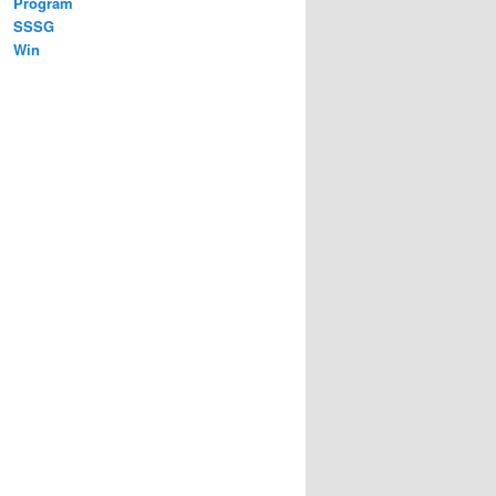
Program
SSSG
Win