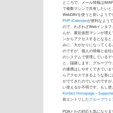
ところで、メール情報はIM
で複数マシンで共有したいと
WebDAVを使うと良いよう
PHP iCalendar
が便利なようで
ので、わざわざWebインタ
んが、最近仮想マシンが増え
ンからアクセスするとなると
みに、大がかりになってくる
のですが、個人の情報と会社
のシステムで管理しているデ
と、躊躇します。グループウ
の連携はしやすくできていま
らアクセスできるような形に
がでてきたのでいいのですが、T
い使えるか不明です。もし使
Kontact Homepage – Support
前エントリした
グループウェ
PDAとかの対応も気になりますが、