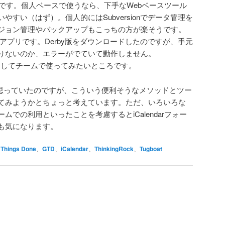
ルです。個人ベースで使うなら、下手なWebベースツール
すい（はず）。個人的にはSubversionでデータ管理を
ジョン管理やバックアップもこっちの方が楽そうです。
ebアプリです。Derby版をダウンロードしたのですが、手元
が足りないのか、エラーがでていて動作しません。
ロードしてチームで使ってみたいところです。
うと思っていたのですが、こういう便利そうなメソッドとツー
てみようかとちょっと考えています。ただ、いろいろな
での利用といったことを考慮するとiCalendarフォー
も気になります。
 Things Done
、
GTD
、
iCalendar
、
ThinkingRock
、
Tugboat