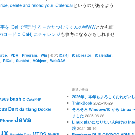
ribe, delete and reload your iCalendar
というのがあるよう
e の記事を iCal で管理する – かたつむりくんのWWW
とかも面
ード :: iCal4j にチャレンジ
も参考になるかもしれませ
urce
、
PDA
、
Program
、
Win
|
タグ:
iCal4j
、
iCalcreator
、
iCalendar
、
、
RiCal
、
Sunbird
、
VObject
、
WebDAV
最近の投稿
2026年、本年もよろしくおねがい
bash
C
ASUS
CakePHP
ThinkBook
2025-10-29
Dart
dartlang
CSS
Docker
そろそろ Windows10 から Li
ました
2025-06-28
Java
iPhone
Linux 使いになりたい人向けの Inte
境
2024-08-16
ux
MTOS
MySQL
Raspberry Pi 用 OSOYOO HDM
Movable Type