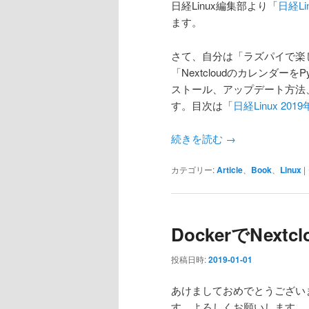
日経Linux編集部より「
日経Li
ます。
さて、自分は「ラズパイで楽し
「Nextcloudのカレンダーを
ストール、アップデート方法、
す。目次は「
日経Linux 2
続きを読む
→
カテゴリー:
Article
、
Book
、
Linux
|
DockerでNex
投稿日時:
2019-01-01
あけましておめでとうござい
す。よろしくお願いします。