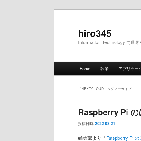
メ
サ
イ
ブ
ン
コ
hiro345
コ
ン
Information Technology 
ン
テ
テ
ン
ン
ツ
メ
ツ
へ
Home
執筆
アプリケー
イ
へ
移
ン
移
動
メ
動
「
NEXTCLOUD
」タグアーカイブ
ニ
ュ
Raspberry Pi
ー
投稿日時:
2022-03-21
編集部より「
Raspberry Pi