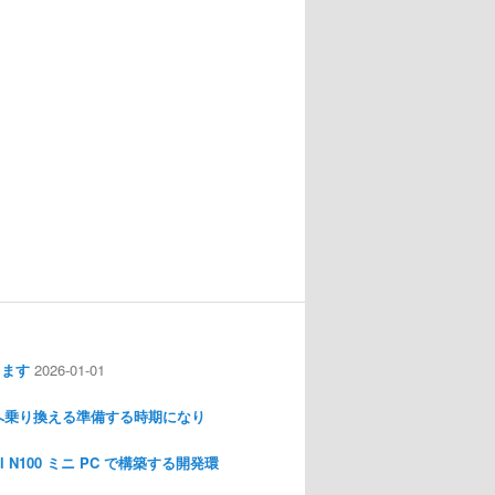
します
2026-01-01
nux へ乗り換える準備する時期になり
l N100 ミニ PC で構築する開発環