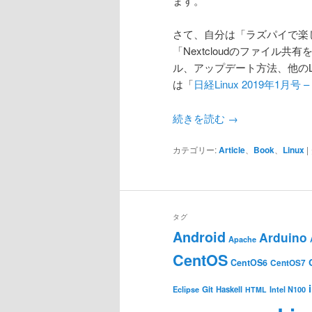
ます。
さて、自分は「ラズパイで楽し
「Nextcloudのファイル共
ル、アップデート方法、他のL
は「
日経Linux 2019年1月
続きを読む
→
カテゴリー:
Article
、
Book
、
Linux
|
タグ
Android
Arduino
Apache
CentOS
CentOS6
CentOS7
Git
Haskell
Eclipse
HTML
Intel N100