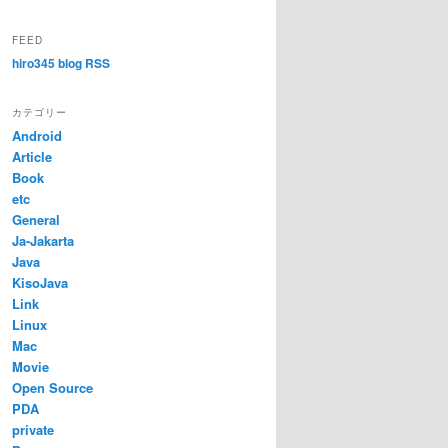
FEED
hiro345 blog RSS
カテゴリー
Android
Article
Book
etc
General
Ja-Jakarta
Java
KisoJava
Link
Linux
Mac
Movie
Open Source
PDA
private