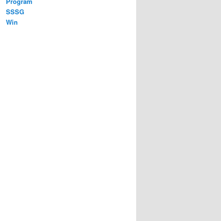
Program
SSSG
Win