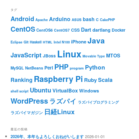
タグ
Android
Arduino
bash
C
ASUS
Apache
CakePHP
CentOS
Dart
dartlang
CSS
Docker
CentOS6
CentOS7
Java
iPhone
Git
Haskell
Eclipse
HTML
Intel N100
Linux
JavaScript
MTOS
JBoss
Movable Type
PHP
Python
Perl
MySQL
NetBeans
program
Raspberry Pi
Ranking
Scala
Ruby
Ubuntu
VirtualBox
Windows
shell script
WordPress
ラズパイ
ラズパイプログラミング
日経Linux
ラズパイマガジン
最近の投稿
2026年、本年もよろしくおねがいします
2026-01-01