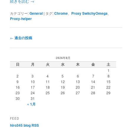
続きを読む
→
カテゴリー:
General
|
タグ:
Chrome
、
Proxy SwitchyOmega
、
Proxy-helper
投
←
過去の投稿
稿
ナ
ビ
2026年8月
ゲ
日
月
火
水
木
金
土
ー
1
シ
2
3
4
5
6
7
8
ョ
9
10
11
12
13
14
15
ン
16
17
18
19
20
21
22
23
24
25
26
27
28
29
30
31
« 1月
FEED
hiro345 blog RSS