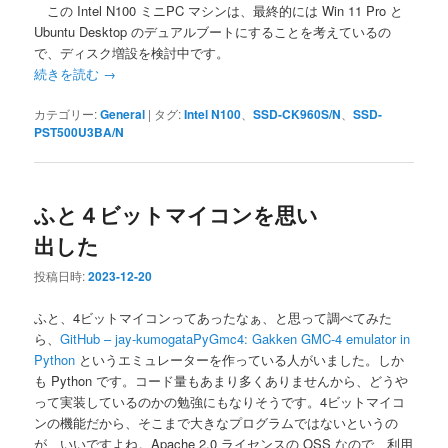
この Intel N100 ミニPC マシンは、最終的には Win 11 Pro と
Ubuntu Desktop のデュアルブートにすることを考えているの
で、ディスク増設を検討中です。
続きを読む
→
カテゴリー:
General
|
タグ:
Intel N100
、
SSD-CK960S/N
、
SSD-
PST500U3BA/N
ふと４ビットマイコンを思い
出した
投稿日時:
2023-12-20
ふと、4ビットマイコンってあったなぁ、と思って調べてみた
ら、
GitHub – jay-kumogataPyGmc4: Gakken GMC-4 emulator in
Python
というエミュレーターを作っている人がいました。しか
も Python です。コード量もあまり多くありませんから、どうや
って実装しているのかの勉強にもなりそうです。4ビットマイコ
ンの機能だから、そこまで大きなプログラムではないというの
が、いいですよね。Apache 2.0 ライセンスの OSS なので、利用