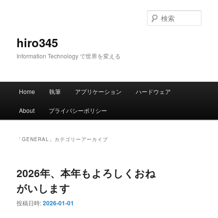
メ
サ
イ
ブ
検
ン
コ
索
コ
ン
hiro345
ン
テ
Information Technology で世界を変える
テ
ン
ン
ツ
ツ
へ
メ
へ
移
Home
執筆
アプリケーション
ハードウェア
イ
移
動
ン
動
About
プライバシーポリシー
メ
ニ
ュ
「
GENERAL
」カテゴリーアーカイブ
ー
2026年、本年もよろしくおね
がいします
投稿日時:
2026-01-01