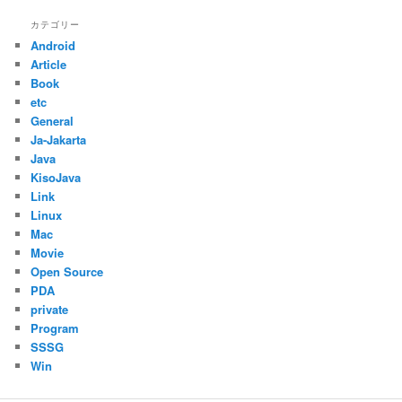
カテゴリー
Android
Article
Book
etc
General
Ja-Jakarta
Java
KisoJava
Link
Linux
Mac
Movie
Open Source
PDA
private
Program
SSSG
Win