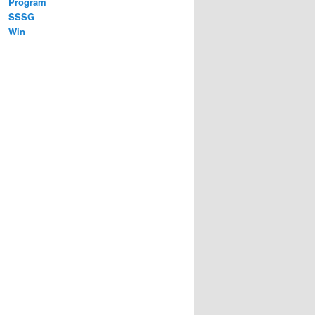
Program
SSSG
Win