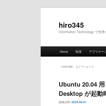
メ
サ
イ
ブ
ン
コ
hiro345
コ
ン
Information Technology 
ン
テ
テ
ン
ン
ツ
メ
ツ
へ
Home
執筆
アプリケー
イ
へ
移
ン
移
動
メ
動
「
CHROME
」タグアーカイブ
ニ
ュ
Ubuntu 20.04 
ー
Desktop が
投稿日時:
2023-08-01