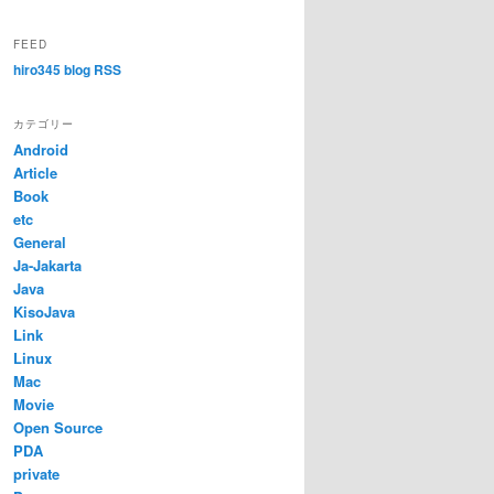
FEED
hiro345 blog RSS
カテゴリー
Android
Article
Book
etc
General
Ja-Jakarta
Java
KisoJava
Link
Linux
Mac
Movie
Open Source
PDA
private