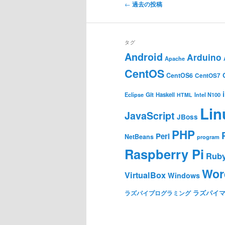
投
←
過去の投稿
稿
ナ
ビ
タグ
ゲ
Android
Arduino
Apache
ー
CentOS
シ
CentOS6
CentOS7
ョ
Git
Haskell
Eclipse
HTML
Intel N100
ン
Lin
JavaScript
JBoss
PHP
Perl
NetBeans
program
Raspberry Pi
Rub
Wor
VirtualBox
Windows
ラズパイ
ラズパイプログラミング