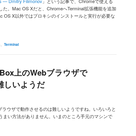
s — Dmitry Filimonov
」という記事で、Chromeで使える
Mac OS Xだと、ChromeへTerminal拡張機能を追加
c OS X以外ではプロキシのインストールと実行が必要な
e
、
Terminal
ualBox上のWebブラウザで
難しいようだ
上のWebブラウザで動作させるのは難しいようですね。いろいろと
うまい方法がありません。いまのところ手元のマシンで