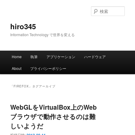
メ
サ
イ
ブ
検
ン
コ
索
コ
ン
hiro345
ン
テ
Information Technology で世界を変える
テ
ン
ン
ツ
ツ
へ
メ
へ
移
Home
執筆
アプリケーション
ハードウェア
イ
移
動
ン
動
About
プライバシーポリシー
メ
ニ
ュ
「
FIREFOX
」タグアーカイブ
ー
WebGLをVirtualBox上のWeb
ブラウザで動作させるのは難
しいようだ
投稿日時: