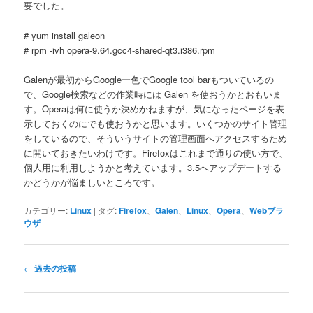
要でした。
# yum install galeon
# rpm -ivh opera-9.64.gcc4-shared-qt3.i386.rpm
Galenが最初からGoogle一色でGoogle tool barもついているの
で、Google検索などの作業時には Galen を使おうかとおもいま
す。Operaは何に使うか決めかねますが、気になったページを表
示しておくのにでも使おうかと思います。いくつかのサイト管理
をしているので、そういうサイトの管理画面へアクセスするため
に開いておきたいわけです。Firefoxはこれまで通りの使い方で、
個人用に利用しようかと考えています。3.5へアップデートする
かどうかが悩ましいところです。
カテゴリー:
Linux
|
タグ:
Firefox
、
Galen
、
Linux
、
Opera
、
Webブラ
ウザ
投
←
過去の投稿
稿
ナ
ビ