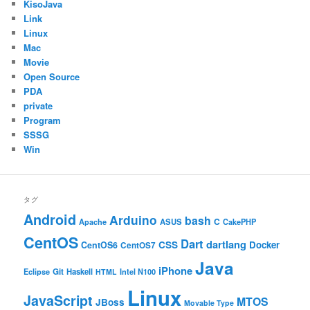
KisoJava
Link
Linux
Mac
Movie
Open Source
PDA
private
Program
SSSG
Win
タグ
Android
Arduino
bash
C
ASUS
Apache
CakePHP
CentOS
Dart
dartlang
CSS
Docker
CentOS6
CentOS7
Java
iPhone
Git
Haskell
Eclipse
HTML
Intel N100
Linux
JavaScript
MTOS
JBoss
Movable Type