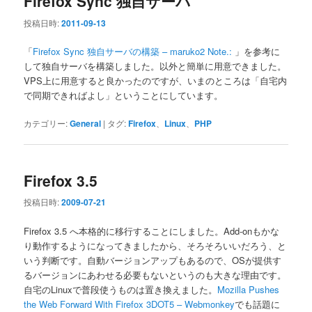
Firefox Sync 独自サーバ
投稿日時:
2011-09-13
「
Firefox Sync 独自サーバの構築 – maruko2 Note.:
」を参考に
して独自サーバを構築しました。以外と簡単に用意できました。
VPS上に用意すると良かったのですが、いまのところは「自宅内
で同期できればよし」ということにしています。
カテゴリー:
General
|
タグ:
Firefox
、
Linux
、
PHP
Firefox 3.5
投稿日時:
2009-07-21
Firefox 3.5 へ本格的に移行することにしました。Add-onもかな
り動作するようになってきましたから、そろそろいいだろう、と
いう判断です。自動バージョンアップもあるので、OSが提供す
るバージョンにあわせる必要もないというのも大きな理由です。
自宅のLinuxで普段使うものは置き換えました。
Mozilla Pushes
the Web Forward With Firefox 3DOT5 – Webmonkey
でも話題に