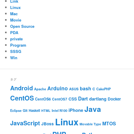
Link
Linux
Mac
Movie
Open Source
PDA
private
Program
SSSG
Win
タグ
Android
Arduino
bash
C
ASUS
Apache
CakePHP
CentOS
Dart
dartlang
CSS
Docker
CentOS6
CentOS7
Java
iPhone
Git
Haskell
Eclipse
HTML
Intel N100
Linux
JavaScript
MTOS
JBoss
Movable Type