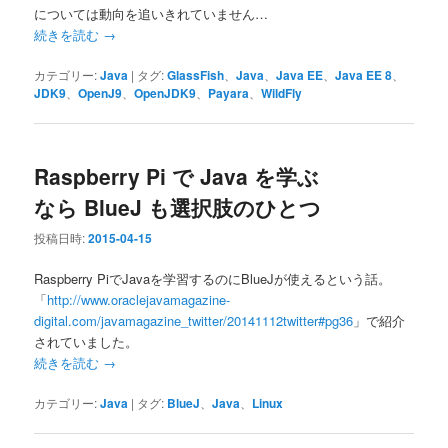
については動向を追いきれていません…
続きを読む
→
カテゴリー:
Java
|
タグ:
GlassFish
、
Java
、
Java EE
、
Java EE 8
、
JDK9
、
OpenJ9
、
OpenJDK9
、
Payara
、
WildFly
Raspberry Pi で Java を学ぶ
なら BlueJ も選択肢のひとつ
投稿日時:
2015-04-15
Raspberry PiでJavaを学習するのにBlueJが使えるという話。
「
http://www.oraclejavamagazine-
digital.com/javamagazine_twitter/20141112twitter#pg36
」で紹介
されていました。
続きを読む
→
カテゴリー:
Java
|
タグ:
BlueJ
、
Java
、
Linux