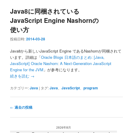
Java8に同梱されている
JavaScript Engine Nashornの
使い方
投稿日時:
2014-03-28
Java8から新しいJavaScript Engine であるNashornが同梱されて
います。詳細は「
Oracle Blogs 日本語のまとめ: [Java,
JavaScript] Oracle Nashorn: A Next-Generation JavaScript
Engine for the JVM
」が参考になります。
続きを読む
→
カテゴリー:
Java
|
タグ:
Java
、
JavaScript
、
program
投
←
過去の投稿
稿
ナ
ビ
2026年8月
ゲ