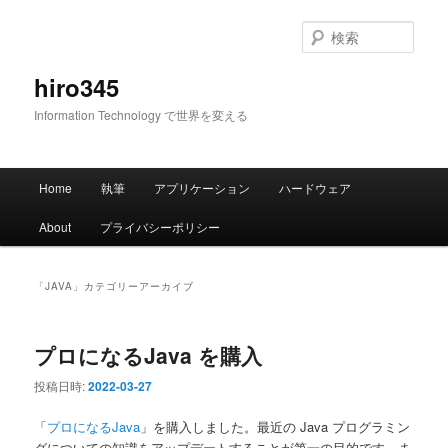
メ
サ
イ
ブ
検
ン
コ
索
コ
ン
hiro345
ン
テ
Information Technology で世界を変える
テ
ン
ン
ツ
ツ
へ
メ
へ
移
Home
執筆
アプリケーション
ハードウェア
イ
移
動
ン
動
About
プライバシーポリシー
メ
ニ
ュ
「
JAVA
」カテゴリーアーカイブ
ー
プロになるJava を購入
投稿日時:
2022-03-27
「
プロになるJava
」を購入しました。最近の Java プログラミン
グについての知識をアップデートすることが第一の目的です。ま