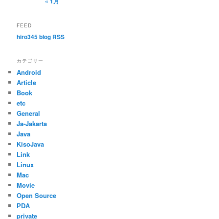
« 1月
FEED
hiro345 blog RSS
カテゴリー
Android
Article
Book
etc
General
Ja-Jakarta
Java
KisoJava
Link
Linux
Mac
Movie
Open Source
PDA
private