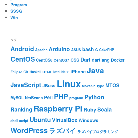
Program
SSSG
Win
タグ
Android
Arduino
bash
C
ASUS
Apache
CakePHP
CentOS
Dart
dartlang
CSS
Docker
CentOS6
CentOS7
Java
iPhone
Git
Haskell
Eclipse
HTML
Intel N100
Linux
JavaScript
MTOS
JBoss
Movable Type
PHP
Python
Perl
MySQL
NetBeans
program
Raspberry Pi
Ranking
Scala
Ruby
Ubuntu
VirtualBox
Windows
shell script
WordPress
ラズパイ
ラズパイプログラミング