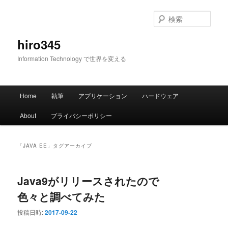
メ
サ
イ
ブ
検
ン
コ
索
コ
ン
hiro345
ン
テ
Information Technology で世界を変える
テ
ン
ン
ツ
ツ
へ
メ
へ
移
Home
執筆
アプリケーション
ハードウェア
イ
移
動
ン
動
About
プライバシーポリシー
メ
ニ
ュ
「
JAVA EE
」タグアーカイブ
ー
Java9がリリースされたので
色々と調べてみた
投稿日時:
2017-09-22