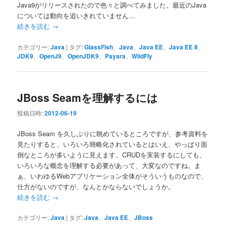
Java9がリリースされたので色々と調べてみました。最近のJava
については動向を追いきれていません…
続きを読む
→
カテゴリー:
Java
|
タグ:
GlassFish
、
Java
、
Java EE
、
Java EE 8
、
JDK9
、
OpenJ9
、
OpenJDK9
、
Payara
、
WildFly
JBoss Seamを理解するには
投稿日時:
2012-06-19
JBoss Seam を久しぶりに眺めているところですが、参考資料を
見たりすると、いろいろ簡略化されているとはいえ、やっぱり面
倒なところが多いように見えます。CRUDを実装するにしても、
いろいろな概念を理解する必要があって、大変なのですね。ま
ぁ、いわゆるWebアプリケーション全体がそういうものなので、
仕方がないのですが、なんとかならないでしょうか。
続きを読む
→
カテゴリー:
Java
|
タグ:
Java
、
Java EE
、
JBoss