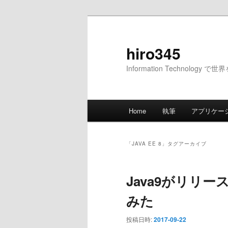
メ
サ
イ
ブ
ン
コ
hiro345
コ
ン
Information Technology 
ン
テ
テ
ン
ン
ツ
メ
ツ
へ
Home
執筆
アプリケー
イ
へ
移
ン
移
動
メ
動
「
JAVA EE 8
」タグアーカイブ
ニ
ュ
Java9がリリ
ー
みた
投稿日時:
2017-09-22