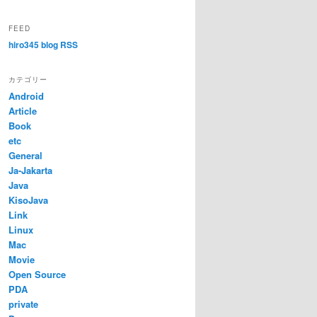
FEED
hiro345 blog RSS
カテゴリー
Android
Article
Book
etc
General
Ja-Jakarta
Java
KisoJava
Link
Linux
Mac
Movie
Open Source
PDA
private