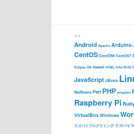
タグ
Android
Arduino
Apache
CentOS
CentOS6
CentOS7
Git
Haskell
Eclipse
HTML
Intel N100
Lin
JavaScript
JBoss
PHP
Perl
NetBeans
program
Raspberry Pi
Rub
Wor
VirtualBox
Windows
ラズパイ
ラズパイプログラミング