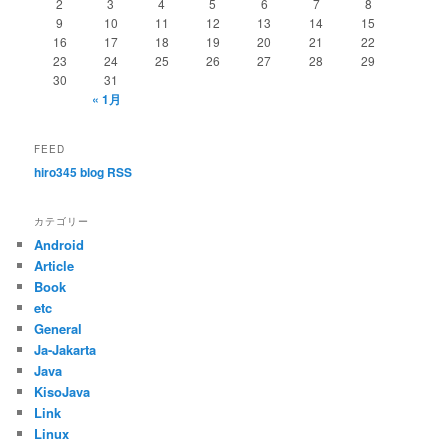
2
3
4
5
6
7
8
ョ
9
10
11
12
13
14
15
ン
16
17
18
19
20
21
22
23
24
25
26
27
28
29
30
31
« 1月
FEED
hiro345 blog RSS
カテゴリー
Android
Article
Book
etc
General
Ja-Jakarta
Java
KisoJava
Link
Linux