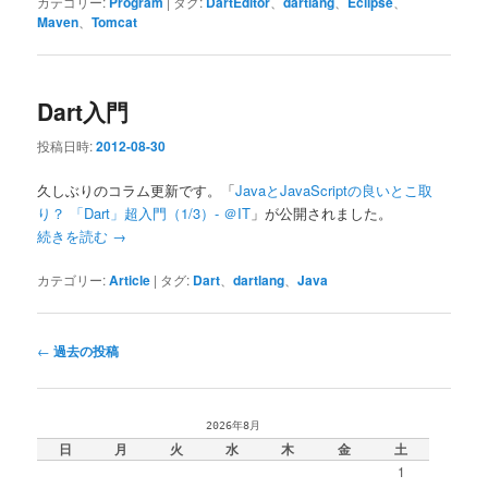
カテゴリー:
Program
|
タグ:
DartEditor
、
dartlang
、
Eclipse
、
Maven
、
Tomcat
Dart入門
投稿日時:
2012-08-30
久しぶりのコラム更新です。「
JavaとJavaScriptの良いとこ取
り？ 「Dart」超入門（1/3）- ＠IT
」が公開されました。
続きを読む
→
カテゴリー:
Article
|
タグ:
Dart
、
dartlang
、
Java
投
←
過去の投稿
稿
ナ
ビ
2026年8月
ゲ
日
月
火
水
木
金
土
ー
1
シ