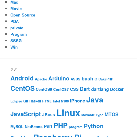
Mac
Movie
Open Source
PDA
private
Program
SSSG
Win
タグ
Android
Arduino
bash
C
ASUS
Apache
CakePHP
CentOS
Dart
dartlang
CSS
Docker
CentOS6
CentOS7
Java
iPhone
Git
Haskell
Eclipse
HTML
Intel N100
Linux
JavaScript
MTOS
JBoss
Movable Type
PHP
Python
Perl
MySQL
NetBeans
program