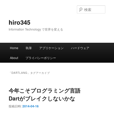
メ
サ
イ
ブ
検
ン
コ
索
コ
ン
hiro345
ン
テ
Information Technology で世界を変える
テ
ン
ン
ツ
ツ
へ
メ
へ
移
Home
執筆
アプリケーション
ハードウェア
イ
移
動
ン
動
About
プライバシーポリシー
メ
ニ
ュ
「
DARTLANG
」タグアーカイブ
ー
今年こそプログラミング言語
Dartがブレイクしないかな
投稿日時:
2014-04-16