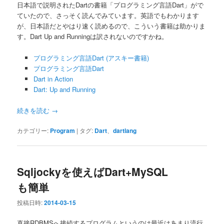
日本語で説明されたDartの書籍「プログラミング言語Dart」がで
ていたので、さっそく読んでみています。英語でもわかります
が、日本語だとやはり速く読めるので、こういう書籍は助かりま
す。Dart Up and Runningは訳されないのですかね。
プログラミング言語Dart (アスキー書籍)
プログラミング言語Dart
Dart in Action
Dart: Up and Running
続きを読む
→
カテゴリー:
Program
|
タグ:
Dart
、
dartlang
Sqljockyを使えばDart+MySQL
も簡単
投稿日時:
2014-03-15
直接RDBMSへ接続するプログラムというのは最近はあまり流行