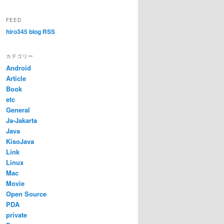
FEED
hiro345 blog RSS
カテゴリー
Android
Article
Book
etc
General
Ja-Jakarta
Java
KisoJava
Link
Linux
Mac
Movie
Open Source
PDA
private