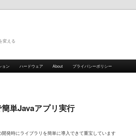
で世界を変える
ション
ハードウェア
About
プライバシーポリシー
enで簡単Javaアプリ実行
とJavaの開発時にライブラリを簡単に導入できて重宝しています