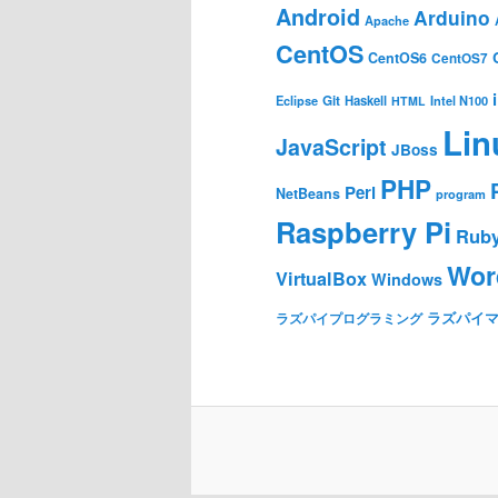
Android
Arduino
Apache
CentOS
CentOS6
CentOS7
Git
Haskell
Eclipse
HTML
Intel N100
Lin
JavaScript
JBoss
PHP
Perl
NetBeans
program
Raspberry Pi
Rub
Wor
VirtualBox
Windows
ラズパイ
ラズパイプログラミング