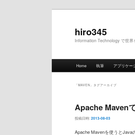
メ
サ
イ
ブ
ン
コ
hiro345
コ
ン
Information Technology 
ン
テ
テ
ン
ン
ツ
メ
ツ
へ
Home
執筆
アプリケー
イ
へ
移
ン
移
動
メ
動
「
MAVEN
」タグアーカイブ
ニ
ュ
Apache Mav
ー
投稿日時:
2013-08-03
Apache Mavenを使う