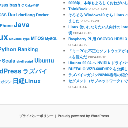
2026年、本年もよろしくおねがい
bash
C
ASUS
CakePHP
ThinkBook
2025-10-29
Dart
dartlang
CSS
Docker
そろそろ Windows10 から Li
ました
2025-06-28
Java
iPhone
Linux 使いになりたい人向けの Inte
境
2024-08-16
ux
MTOS
MySQL
Raspberry Pi 用 OSOYOO HDM
Movable Type
2024-04-05
Python
Ranking
「ミニPCに不正なソフトウェアが
スを読んだ
2024-03-16
Ubuntu
Scala
y
shell script
Ubuntu 22.04 へ NVIDIA ド
dPress
BUFFALO WZR-600DHP2 を
ラズパイ
ラズパイマガジン2024年春号の紹
日経Linux
セグメント（サブネットワーク）で
マガジン
2024-01-14
プライバシーポリシー
Proudly powered by WordPress