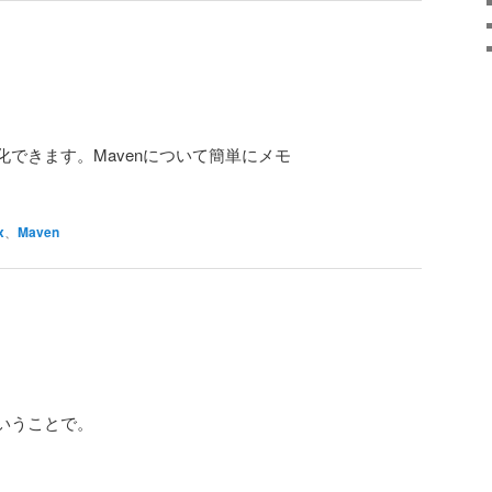
化できます。Mavenについて簡単にメモ
x
、
Maven
ということで。