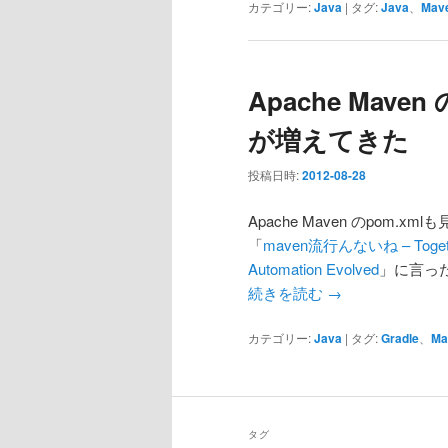
カテゴリー:
Java
|
タグ:
Java
、
Mav
Apache Mave
が増えてきた
投稿日時:
2012-08-28
Apache Maven のpo
「
maven流行んないね – Toget
Automation Evolved
」に言っ
続きを読む
→
カテゴリー:
Java
|
タグ:
Gradle
、
Ma
タグ