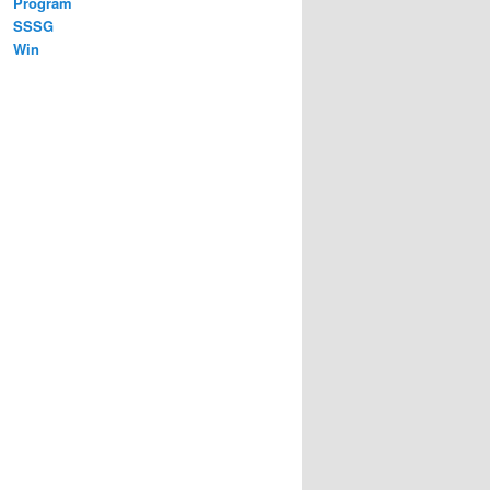
Program
SSSG
Win