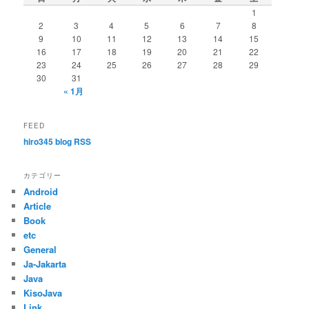
ー
1
シ
2
3
4
5
6
7
8
ョ
9
10
11
12
13
14
15
ン
16
17
18
19
20
21
22
23
24
25
26
27
28
29
30
31
« 1月
FEED
hiro345 blog RSS
カテゴリー
Android
Article
Book
etc
General
Ja-Jakarta
Java
KisoJava
Link