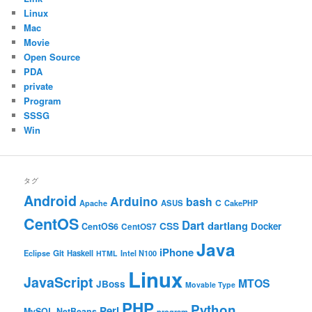
Linux
Mac
Movie
Open Source
PDA
private
Program
SSSG
Win
タグ
Android
Arduino
bash
C
ASUS
Apache
CakePHP
CentOS
Dart
dartlang
CSS
Docker
CentOS6
CentOS7
Java
iPhone
Git
Haskell
Eclipse
HTML
Intel N100
Linux
JavaScript
MTOS
JBoss
Movable Type
PHP
Python
Perl
MySQL
NetBeans
program