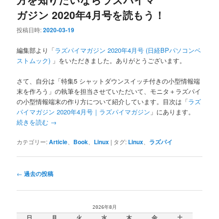
ガジン 2020年4月号を読もう！
投稿日時:
2020-03-19
編集部より「
ラズパイマガジン 2020年4月号 (日経BPパソコンベ
ストムック)
」をいただきました。ありがとうございます。
さて、自分は「特集5 シャットダウンスイッチ付きの小型情報端
末を作ろう」の執筆を担当させていただいて、モニタ＋ラズパイ
の小型情報端末の作り方について紹介しています。目次は「
ラズ
パイマガジン 2020年4月号｜ラズパイマガジン
」にあります。
続きを読む
→
カテゴリー:
Article
、
Book
、
Linux
|
タグ:
Linux
、
ラズパイ
投
←
過去の投稿
稿
ナ
ビ
2026年8月
ゲ
日
月
火
水
木
金
土