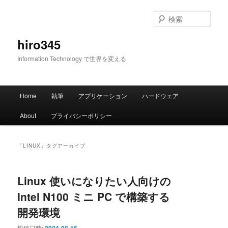
メ
サ
イ
ブ
検
ン
コ
索
コ
ン
hiro345
ン
テ
Information Technology で世界を変える
テ
ン
ン
ツ
ツ
へ
メ
へ
移
Home
執筆
アプリケーション
ハードウェア
イ
移
動
ン
動
About
プライバシーポリシー
メ
ニ
ュ
「
LINUX
」タグアーカイブ
ー
Linux 使いになりたい人向けの
Intel N100 ミニ PC で構築する
開発環境
投稿日時: