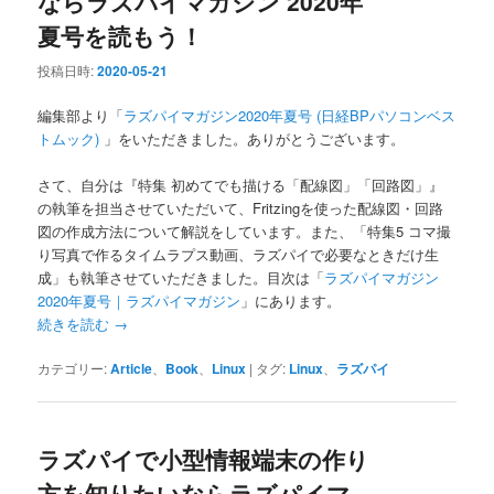
ならラズパイマガジン 2020年
夏号を読もう！
投稿日時:
2020-05-21
編集部より「
ラズパイマガジン2020年夏号 (日経BPパソコンベス
トムック)
」をいただきました。ありがとうございます。
さて、自分は『特集 初めてでも描ける「配線図」「回路図」』
の執筆を担当させていただいて、Fritzingを使った配線図・回路
図の作成方法について解説をしています。また、「特集5 コマ撮
り写真で作るタイムラプス動画、ラズパイで必要なときだけ生
成」も執筆させていただきました。目次は「
ラズパイマガジン
2020年夏号｜ラズパイマガジン
」にあります。
続きを読む
→
カテゴリー:
Article
、
Book
、
Linux
|
タグ:
Linux
、
ラズパイ
ラズパイで小型情報端末の作り
方を知りたいならラズパイマ