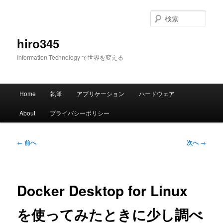
メ
イ
検
ン
索
コ
hiro345
ン
Information Technology で世界を変える
テ
ン
ツ
メ
へ
Home
執筆
アプリケーション
ハードウェア
イ
移
ン
動
About
プライバシーポリシー
メ
ニ
ュ
投
←
前へ
次へ
→
ー
稿
ナ
ビ
ゲ
Docker Desktop for Linux
ー
シ
を使ってみたときに少し調べ
ョ