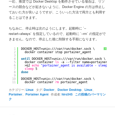
一応、推奨では Docker Desktop を動作させている場合は、リソ
ースの競合などが起きないように、Docker Engine の方は停止し
ておいた方が良いようですが、こういった方法で両方とも利用す
ることはできます。
ちなみに、停止時は次のようにします。起動時に `–
restart=always` を指定しているので、起動時に `–rm` の指定がで
きません。なので、停止した後に削除する手順になります。
1
DOCKER_HOST=unix:
///var/run/docker
.sock \
?
2
docker container stop portainer_agent
3
4
until
DOCKER_HOST=unix:
///var/run/docker
.sock \
5
docker container 
ls
-a --filter name=portainer_age
6
>&2 
echo
"portainer_agent is available - sleeping"
7
sleep
5
8
done
9
10
DOCKER_HOST=unix:
///var/run/docker
.sock \
11
docker container 
rm
portainer_agent
カテゴリー:
Linux
タグ:
Docker
、
Docker Desktop
、
Linux
、
Portainer
、
Portainer Agent
作成者:
hiro345
この投稿のパーマリン
ク