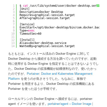
1
$ 
cat
/usr/lib/systemd/user/docker-desktop
.service
?
2
[Unit]
3
Description=Docker Desktop
4
Requires=graphical-session.target
5
After=graphical-session.target
6
7
[Service]
8
ExecStart=
/opt/docker-desktop/bin/com
.docker.backend
9
Type=
exec
10
TimeoutSec=60
11
12
[Install]
13
Alias=docker-desktop.service
14
WantedBy=graphical-session.target
もともとは、インストール済みの Docker Engine に対して
Docker Desktop から接続する方法を調べていたのですが、起動
時に使用する Docker Engine を指定することはできないようでし
た。Docker Desktop の拡張機能が結構便利なので、使いたかっ
たのですが、
Portainer: Docker and Kubernetes Management
Platform
を使うのが良さそうでした。ちなみに、単独で
Portainer を用意するより、Docker Desktop の拡張機能にある
Portainer を使ったほうが手軽です。
ローカルマシンの Docker Engine へ接続するには、portainer-
agent イメージを使います。
portainer/agent – Docker Image |