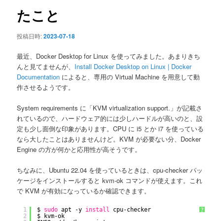
ン
たこと
投稿日時:
2023-07-18
最近、Docker Desktop for Linux を使ってみました。あまりきち
んと見てませんが、
Install Docker Desktop on Linux | Docker
Documentation
によると、専用の Virtual Machine を用意して動
作させるようです。
System requirements に「KVM virtualization support.」が記載さ
れているので、ハードウェア的には少しハードルが高いのと、設
定も少し面倒な印象があります。CPU に i5 とか i7 を使っている
なら大したことはありませんけど。KVM が必要ない分、Docker
Engine の方が何かと応用性が高そうです。
ちなみに、Ubuntu 22.04 を使っているときは、cpu-checker パッ
ケージをインストールすると kvm-ok コマンドが使えます。これ
で KVM が有効になっているか確認できます。
1
$ 
sudo
apt -y 
install
cpu-checker
?
2
$ kvm-ok