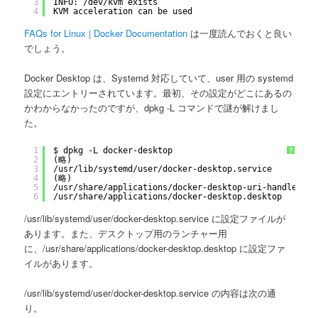
3
INFO: 
/dev/kvm
exists
4
KVM acceleration can be used
FAQs for Linux | Docker Documentation
は一度読んでおくと良い
でしょう。
Docker Desktop は、Systemd 対応していて、user 用の systemd
設定にエントリーされています。最初、その設定がどこにあるの
かわからなかったのですが、dpkg -L コマンドで謎が解けまし
た。
1
$ dpkg -L docker-desktop
?
2
(略)
3
/usr/lib/systemd/user/docker-desktop
.service
4
(略)
5
/usr/share/applications/docker-desktop-uri-handler
.de
6
/usr/share/applications/docker-desktop
.desktop
/usr/lib/systemd/user/docker-desktop.service に設定ファイルが
あります。また、デスクトップ用のランチャー用
に、/usr/share/applications/docker-desktop.desktop に設定ファ
イルがあります。
/usr/lib/systemd/user/docker-desktop.service の内容は次の通
り。