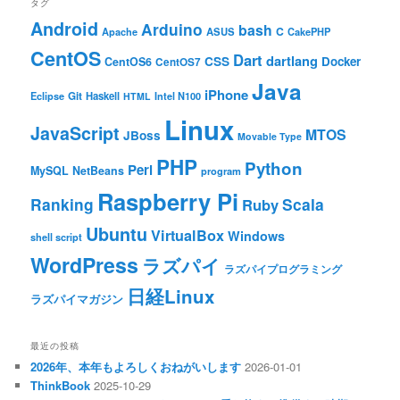
タグ
Android
Arduino
bash
C
ASUS
Apache
CakePHP
CentOS
Dart
dartlang
CSS
Docker
CentOS6
CentOS7
Java
iPhone
Git
Haskell
Eclipse
HTML
Intel N100
Linux
JavaScript
MTOS
JBoss
Movable Type
PHP
Python
Perl
MySQL
NetBeans
program
Raspberry Pi
Ranking
Scala
Ruby
Ubuntu
VirtualBox
Windows
shell script
WordPress
ラズパイ
ラズパイプログラミング
日経Linux
ラズパイマガジン
最近の投稿
2026年、本年もよろしくおねがいします
2026-01-01
ThinkBook
2025-10-29