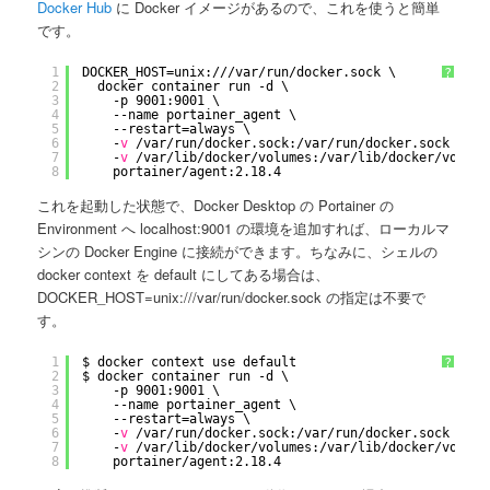
Docker Hub
に Docker イメージがあるので、これを使うと簡単
です。
1
DOCKER_HOST=unix:
///var/run/docker
.sock \
?
2
docker container run -d \
3
-p 9001:9001 \
4
--name portainer_agent \
5
--restart=always \
6
-
v
/var/run/docker
.sock:
/var/run/docker
.sock \
7
-
v
/var/lib/docker/volumes
:
/var/lib/docker/volume
8
portainer
/agent
:2.18.4
これを起動した状態で、Docker Desktop の Portainer の
Environment へ localhost:9001 の環境を追加すれば、ローカルマ
シンの Docker Engine に接続ができます。ちなみに、シェルの
docker context を default にしてある場合は、
DOCKER_HOST=unix:///var/run/docker.sock の指定は不要で
す。
1
$ docker context use default
?
2
$ docker container run -d \
3
-p 9001:9001 \
4
--name portainer_agent \
5
--restart=always \
6
-
v
/var/run/docker
.sock:
/var/run/docker
.sock \
7
-
v
/var/lib/docker/volumes
:
/var/lib/docker/volume
8
portainer
/agent
:2.18.4