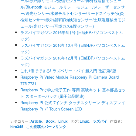
ール/赤外線リモコン受信モジュール/赤外線送信モジュー
ル/Bluetooth モジュールリレー モジュール/レーザーセンサ
ー/遮光センサー/水銀チルトセンサー/リードスイッチ/火炎
検知センサー/赤外線障害物検知センサー/土壌湿度検出モジ
ュール/光センサー/可燃ガス&煙センサー)
ラズパイマガジン 2016年6月号 (日経BPパソコンベストム
ック)
ラズパイマガジン 2016年10月号 (日経BPパソコンベストム
ック)
ラズパイマガジン 2016年12月号 (日経BPパソコンベストム
ック)
これ1冊でできる! ラズベリー・パイ 超入門 改訂第3版
Raspberry Pi Video Module Raspberry Pi Camera Board
775-7731
Raspberry Piで学ぶ電子工作 専用 実験キット 基本部品セッ
ト スターターパック (電子部品関連)
Raspberry Pi 公式 7インチ タッチスクリーン ディスプレイ
Raspberry Pi 7″ Touch Screen LCD
カテゴリー:
Article
、
Book
、
Linux
タグ:
Linux
、
ラズパイ
作成者:
hiro345
この投稿のパーマリンク