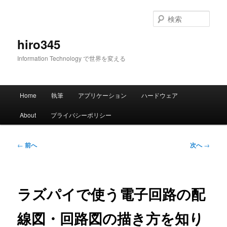
メ
イ
検
ン
索
コ
hiro345
ン
Information Technology で世界を変える
テ
ン
ツ
メ
へ
Home
執筆
アプリケーション
ハードウェア
イ
移
ン
動
About
プライバシーポリシー
メ
ニ
ュ
投
←
前へ
次へ
→
ー
稿
ナ
ビ
ゲ
ラズパイで使う電子回路の配
ー
シ
線図・回路図の描き方を知り
ョ