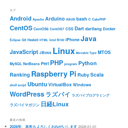
タグ
Android
Arduino
bash
C
ASUS
Apache
CakePHP
CentOS
Dart
dartlang
CSS
Docker
CentOS6
CentOS7
Java
iPhone
Git
Haskell
Eclipse
HTML
Intel N100
Linux
JavaScript
MTOS
JBoss
Movable Type
PHP
Python
Perl
MySQL
NetBeans
program
Raspberry Pi
Ranking
Scala
Ruby
Ubuntu
VirtualBox
Windows
shell script
WordPress
ラズパイ
ラズパイプログラミング
日経Linux
ラズパイマガジン
最近の投稿
2026年、本年もよろしくおねがいします
2026-01-01