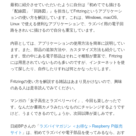
最初に紹介させていただいたように自分は『初めてでも描ける
「配線図」「回路図」』を担当してFritzingというアプリケーシ
ョンの使い方を解説しています。これは、Windows, macOS,
Linux で使える便利なアプリケーションで、ラズパイ用の電子回
路をきれいに描けるので自分も重宝しています。
内容としては、アプリケーションの使用方法を簡単に説明してい
ます。また、部品の追加方法や、カスタマイズ方法も紹介してい
ます。世の中にある電子部品はそれこそ種類が豊富で、Fritzing
には用意されていないものも多いのですが、インターネットを使
って探したり、自作したりすれば何とかなったりします。
Fritzingの使い方を解説する雑誌はあまり見かけないので、興味
のある人は是非読んでみてください。
マンガの「女子高生とラズベリーパイ」、今回も楽しかったで
す。なんだか書画カメラみたいなものにチャレンジするようです
けど、うまくできるのでしょうか。次回以降が楽しみです。
日経BPさんの「
ラズパイマガジン ＜お得な＞Raspberry Pi販売
サイト
」は、初めてラズパイや電子部品を使ってみるなら、おす