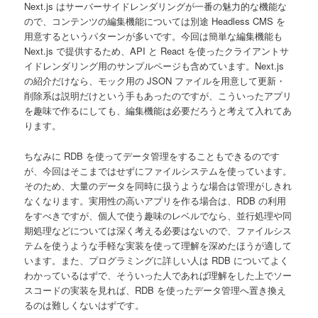
Next.js はサーバーサイドレンダリングが一番の魅力的な機能な
ので、コンテンツの編集機能については別途 Headless CMS を
用意するというパターンが多いです。今回は簡単な編集機能も
Next.js で提供するため、API と React を使ったクライアントサ
イドレンダリング用のサンプルページも含めています。Next.js
の紹介だけなら、モック用の JSON ファイルを用意して更新・
削除系は説明だけという手もあったのですが、こういったアプリ
を趣味で作るにしても、編集機能は必要だろうと考えて入れてあ
ります。
ちなみに RDB を使ってデータ管理をすることもできるのです
が、今回はそこまではせずにファイルシステムを使っています。
そのため、大量のデータを同時に扱うような場合は管理がしきれ
なくなります。実用性の高いアプリを作る場合は、RDB の利用
をすべきですが、個人で使う趣味のレベルでなら、並行処理や同
期処理などについては深く考える必要はないので、ファイルシス
テムを使うような手軽な実装を使って理解を深めたほうが適して
います。また、プログラミングに詳しい人は RDB についてよく
わかっているはずで、そういった人であれば理解をした上でソー
スコードの実装を見れば、RDB を使ったデータ管理へ置き換え
るのは難しくないはずです。