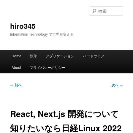
メ
イ
検
ン
索
コ
hiro345
ン
Information Technology で世界を変える
テ
ン
ツ
メ
へ
Home
執筆
アプリケーション
ハードウェア
イ
移
ン
動
About
プライバシーポリシー
メ
ニ
ュ
投
←
前へ
次へ
→
ー
稿
ナ
ビ
ゲ
React, Next.js 開発について
ー
シ
知りたいなら日経Linux 2022
ョ