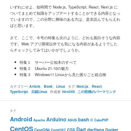
いずれにせよ、短時間で Node.js, TypeScript, React, Next.js に
ついてまとめて知識をアップデートすることができる内容となっ
ていますので、この分野に興味のある方は、是非読んでもらえれ
ばと思います。
さて、ここで、今号の特集も次のように、どれも面白そうな内容
です。Web アプリ開発以外でも気になる内容があるようでした
らチェックしてみてはいかがでしょうか。
特集１ サーバー公知木のすべて
特集２ Ubuntu 21.10の魅力
特集３ Windows11 Linuxから見た困りごと総点検
カテゴリー:
Article
、
Book
、
Linux
タグ:
Next.js
、
React
、
TypeScript
、
日経Linux
作成者:
hiro345
この投稿のパーマリンク
タグ
Android
Arduino
bash
C
ASUS
Apache
CakePHP
CentOS
Dart
dartlang
CSS
Docker
CentOS6
CentOS7