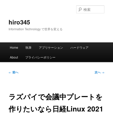
メ
イ
検
ン
索
コ
hiro345
ン
Information Technology で世界を変える
テ
ン
ツ
メ
へ
Home
執筆
アプリケーション
ハードウェア
イ
移
ン
動
About
プライバシーポリシー
メ
ニ
ュ
投
←
前へ
次へ
→
ー
稿
ナ
ビ
ゲ
ラズパイで会議中プレートを
ー
シ
作りたいなら日経Linux 2021
ョ