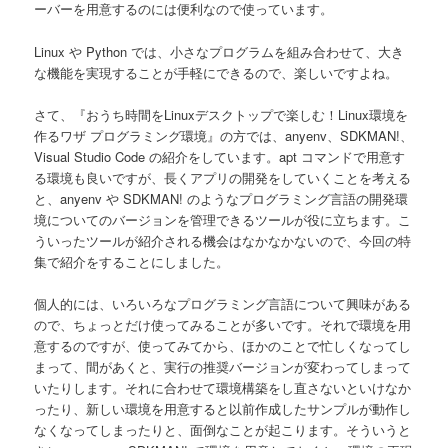
ーバーを用意するのには便利なので使っています。
Linux や Python では、小さなプログラムを組み合わせて、大き
な機能を実現することが手軽にできるので、楽しいですよね。
さて、『おうち時間をLinuxデスクトップで楽しむ！Linux環境を
作るワザ プログラミング環境』の方では、anyenv、SDKMAN!、
Visual Studio Code の紹介をしています。apt コマンドで用意す
る環境も良いですが、長くアプリの開発をしていくことを考える
と、anyenv や SDKMAN! のようなプログラミング言語の開発環
境についてのバージョンを管理できるツールが役に立ちます。こ
ういったツールが紹介される機会はなかなかないので、今回の特
集で紹介をすることにしました。
個人的には、いろいろなプログラミング言語について興味がある
ので、ちょっとだけ使ってみることが多いです。それで環境を用
意するのですが、使ってみてから、ほかのことで忙しくなってし
まって、間があくと、実行の推奨バージョンが変わってしまって
いたりします。それに合わせて環境構築をし直さないといけなか
ったり、新しい環境を用意すると以前作成したサンプルが動作し
なくなってしまったりと、面倒なことが起こります。そういうと