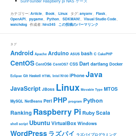
SunFounder Raspberry pi NAS ケース
カテゴリー:
Article
、
Book
、
Linux
タグ:
anyanv
、
Flask
、
OpenAPI
、
pygame
、
Python
、
SDKMAN!
、
Visual Studio Code
、
watchdog
作成者:
hiro345
この投稿のパーマリンク
タグ
Android
Arduino
bash
C
ASUS
Apache
CakePHP
CentOS
Dart
dartlang
CSS
Docker
CentOS6
CentOS7
Java
iPhone
Git
Haskell
Eclipse
HTML
Intel N100
Linux
JavaScript
MTOS
JBoss
Movable Type
PHP
Python
Perl
MySQL
NetBeans
program
Raspberry Pi
Ranking
Scala
Ruby
Ubuntu
VirtualBox
Windows
shell script
WordPress
ラズパイ
ラズパイプログラミング