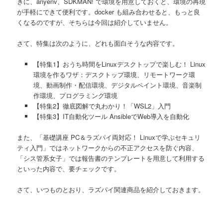
きに、anyenv、SDKMAN! で環境を用意しておくと、環境の再現
が手軽にできて便利です。docker も組み合わせると、もっと良
くなるのですが、そちらは今回は紹介していません。
さて、特集は次のように、どれも面白そうな内容です。
【特集1】おうち時間をLinuxデスクトップで楽しむ！ Linux
環境を作るワザ：デスクトップ環境、リモートワーク環
境、動画制作・配信環境、デジタルペイント環境、音楽制
作環境、プログラミング環境
【特集2】徹底図解で丸わかり！「WSL2」入門
【特集3】IT自動化ツール AnsibleでWeb導入を自動化
また、「基礎講座 PC＆ラズパイ両対応！ Linuxで学ぶセキュリ
ティ入門」ではネットワークからの不正アクセスを防ぐ内容、
「シス管系女子」では報告書のテンプレートを用意して利用する
といった内容で、要チェックです。
さて、いつものとおり、ラズパイ関連商品を紹介しておきます。