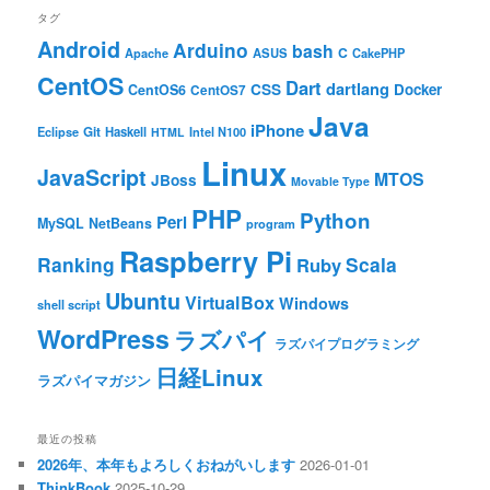
タグ
Android
Arduino
bash
C
ASUS
Apache
CakePHP
CentOS
Dart
dartlang
CSS
Docker
CentOS6
CentOS7
Java
iPhone
Git
Haskell
Eclipse
HTML
Intel N100
Linux
JavaScript
MTOS
JBoss
Movable Type
PHP
Python
Perl
MySQL
NetBeans
program
Raspberry Pi
Ranking
Scala
Ruby
Ubuntu
VirtualBox
Windows
shell script
WordPress
ラズパイ
ラズパイプログラミング
日経Linux
ラズパイマガジン
最近の投稿
2026年、本年もよろしくおねがいします
2026-01-01
ThinkBook
2025-10-29