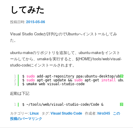
ン
してみた
投稿日時:
2015-05-06
Visual Studio Codeが評判なのでUbuntuへインストールしてみ
た。
ubuntu-makeのリポジトリを追加して、ubuntu-makeをインスト
ールしてから、umakeを実行すると、${HOME}/tools/web/visual-
studio-codeにインストールされます。
1
$ 
sudo
add-apt-repository ppa:ubuntu-desktop
/ubuntu-m
?
2
$ 
sudo
apt-get update && 
sudo
apt-get 
install
ubuntu-
3
$ umake web visual-studio-code
起動は下記
1
$ ~
/tools/web/visual-studio-code/Code
&
?
カテゴリー:
Linux
タグ:
Visual Studio Code
作成者:
hiro345
この
投稿のパーマリンク