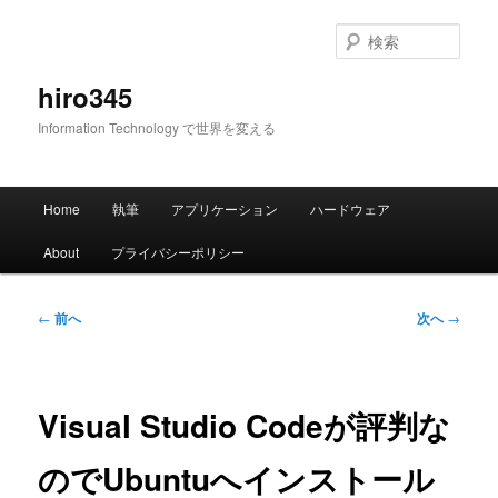
メ
イ
検
ン
索
コ
hiro345
ン
Information Technology で世界を変える
テ
ン
ツ
メ
へ
Home
執筆
アプリケーション
ハードウェア
イ
移
ン
動
About
プライバシーポリシー
メ
ニ
ュ
投
←
前へ
次へ
→
ー
稿
ナ
ビ
ゲ
Visual Studio Codeが評判な
ー
シ
のでUbuntuへインストール
ョ