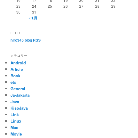
16
17
18
19
20
21
22
23
24
25
26
27
28
29
30
31
« 1月
FEED
hiro345 blog RSS
カテゴリー
Android
Article
Book
etc
General
Ja-Jakarta
Java
KisoJava
Link
Linux
Mac
Movie