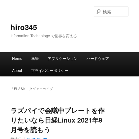
メ
サ
イ
ブ
検
ン
コ
索
コ
ン
hiro345
ン
テ
Information Technology で世界を変える
テ
ン
ン
ツ
ツ
へ
メ
へ
移
Home
執筆
アプリケーション
ハードウェア
イ
移
動
ン
動
About
プライバシーポリシー
メ
ニ
ュ
「
FLASK
」タグアーカイブ
ー
ラズパイで会議中プレートを作
りたいなら日経Linux 2021年9
月号を読もう
投稿日時: