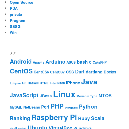
Open Source
PDA
private
Program
SSSG
Win
タグ
Android
Arduino
bash
C
ASUS
Apache
CakePHP
CentOS
Dart
dartlang
CSS
Docker
CentOS6
CentOS7
Java
iPhone
Git
Haskell
Eclipse
HTML
Intel N100
Linux
JavaScript
MTOS
JBoss
Movable Type
PHP
Python
Perl
MySQL
NetBeans
program
Raspberry Pi
Ranking
Scala
Ruby
Ubuntu
VirtualBox
Windows
shell script