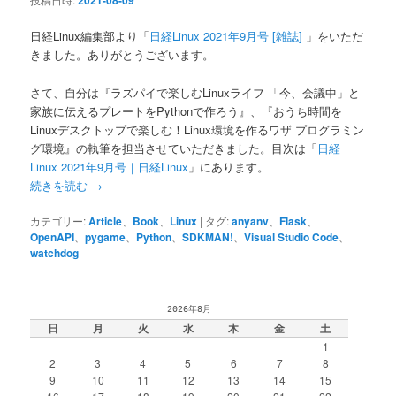
2021-08-09
日経Linux編集部より「
日経Linux 2021年9月号 [雑誌]
」をいただ
きました。ありがとうございます。
さて、自分は『ラズパイで楽しむLinuxライフ 「今、会議中」と
家族に伝えるプレートをPythonで作ろう』、『おうち時間を
Linuxデスクトップで楽しむ！Linux環境を作るワザ プログラミン
グ環境』の執筆を担当させていただきました。目次は「
日経
Linux 2021年9月号｜日経Linux
」にあります。
続きを読む
→
カテゴリー:
Article
、
Book
、
Linux
|
タグ:
anyanv
、
Flask
、
OpenAPI
、
pygame
、
Python
、
SDKMAN!
、
Visual Studio Code
、
watchdog
2026年8月
日
月
火
水
木
金
土
1
2
3
4
5
6
7
8
9
10
11
12
13
14
15