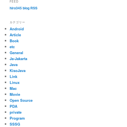
FEED
hiro345 blog RSS
カテゴリー
Android
Article
Book
etc
General
Ja-Jakarta
Java
KisoJava
Link
Linux
Mac
Movie
Open Source
PDA
private
Program
SSSG