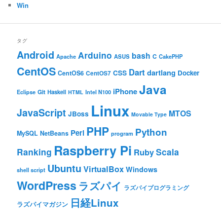
Win
タグ
Android
Arduino
bash
C
ASUS
Apache
CakePHP
CentOS
Dart
dartlang
CSS
Docker
CentOS6
CentOS7
Java
iPhone
Git
Haskell
Eclipse
HTML
Intel N100
Linux
JavaScript
MTOS
JBoss
Movable Type
PHP
Python
Perl
MySQL
NetBeans
program
Raspberry Pi
Ranking
Scala
Ruby
Ubuntu
VirtualBox
Windows
shell script
WordPress
ラズパイ
ラズパイプログラミング
日経Linux
ラズパイマガジン