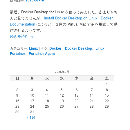
2023-07-18
最近、Docker Desktop for Linux を使ってみました。あまりきち
んと見てませんが、
Install Docker Desktop on Linux | Docker
Documentation
によると、専用の Virtual Machine を用意して動
作させるようです。
続きを読む
→
カテゴリー:
Linux
|
タグ:
Docker
、
Docker Desktop
、
Linux
、
Portainer
、
Portainer Agent
2026年8月
日
月
火
水
木
金
土
1
2
3
4
5
6
7
8
9
10
11
12
13
14
15
16
17
18
19
20
21
22
23
24
25
26
27
28
29
30
31
« 1月