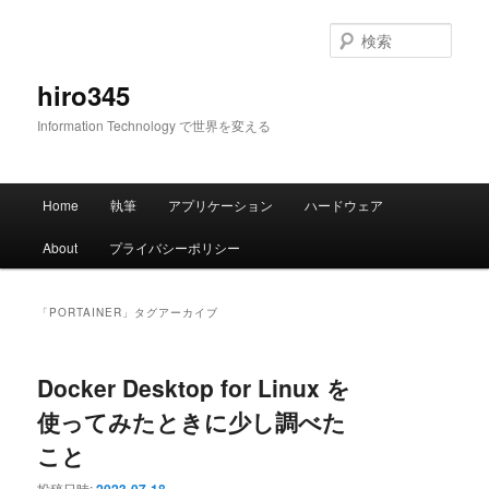
メ
サ
イ
ブ
検
ン
コ
索
コ
ン
hiro345
ン
テ
Information Technology で世界を変える
テ
ン
ン
ツ
ツ
へ
メ
へ
移
Home
執筆
アプリケーション
ハードウェア
イ
移
動
ン
動
About
プライバシーポリシー
メ
ニ
ュ
「
PORTAINER
」タグアーカイブ
ー
Docker Desktop for Linux を
使ってみたときに少し調べた
こと
投稿日時: