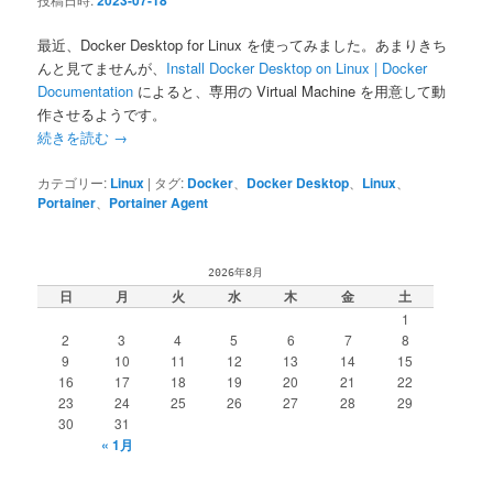
2023-07-18
最近、Docker Desktop for Linux を使ってみました。あまりきち
んと見てませんが、
Install Docker Desktop on Linux | Docker
Documentation
によると、専用の Virtual Machine を用意して動
作させるようです。
続きを読む
→
カテゴリー:
Linux
|
タグ:
Docker
、
Docker Desktop
、
Linux
、
Portainer
、
Portainer Agent
2026年8月
日
月
火
水
木
金
土
1
2
3
4
5
6
7
8
9
10
11
12
13
14
15
16
17
18
19
20
21
22
23
24
25
26
27
28
29
30
31
« 1月