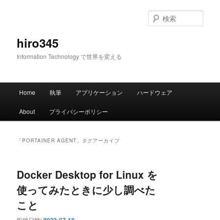
メ
サ
イ
ブ
検
ン
コ
索
コ
ン
hiro345
ン
テ
Information Technology で世界を変える
テ
ン
ン
ツ
ツ
へ
メ
へ
移
Home
執筆
アプリケーション
ハードウェア
イ
移
動
ン
動
About
プライバシーポリシー
メ
ニ
ュ
「
PORTAINER AGENT
」タグアーカイブ
ー
Docker Desktop for Linux を
使ってみたときに少し調べた
こと
投稿日時: