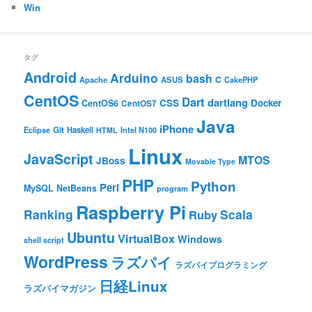
Win
タグ
Android
Arduino
bash
C
ASUS
Apache
CakePHP
CentOS
Dart
dartlang
CSS
Docker
CentOS6
CentOS7
Java
iPhone
Git
Haskell
Eclipse
HTML
Intel N100
Linux
JavaScript
MTOS
JBoss
Movable Type
PHP
Python
Perl
MySQL
NetBeans
program
Raspberry Pi
Ranking
Scala
Ruby
Ubuntu
VirtualBox
Windows
shell script
WordPress
ラズパイ
ラズパイプログラミング
日経Linux
ラズパイマガジン