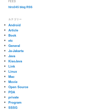
FEED
hiro345 blog RSS
カテゴリー
Android
Article
Book
etc
General
Ja-Jakarta
Java
KisoJava
Link
Linux
Mac
Movie
Open Source
PDA
private
Program
SSSG