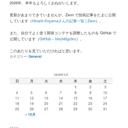
2026年、本年もよろしくおねがいします。
更新があまりできていませんが、Zenn で技術記事をたまに公開
しています（
Hiroshi Koyamaさんの記事一覧 | Zenn
）。
また、自分でよく使う開発コンテナを調整したものを GitHub で
公開しています（
GitHub – hiro345g/dvc
）。
このあたりを見ていただければと思います。
カテゴリー:
General
2026年1月
日
月
火
水
木
金
土
1
2
3
4
5
6
7
8
9
10
11
12
13
14
15
16
17
18
19
20
21
22
23
24
25
26
27
28
29
30
31
« 10月