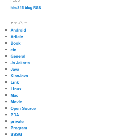
FEED
hiro345 blog RSS
カテゴリー
Android
Article
Book
etc
General
Ja-Jakarta
Java
KisoJava
Link
Linux
Mac
Movie
Open Source
PDA
private
Program
SSSG