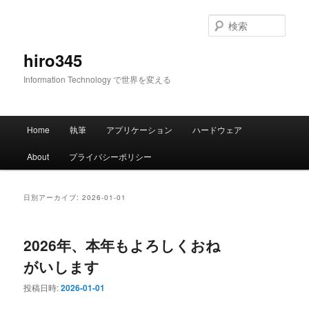
メ
サ
イ
ブ
検
ン
コ
索
コ
ン
hiro345
ン
テ
Information Technology で世界を変える
テ
ン
ン
ツ
ツ
へ
メ
へ
移
Home
執筆
アプリケーション
ハードウェア
イ
移
動
ン
動
About
プライバシーポリシー
メ
ニ
ュ
日別アーカイブ:
2026-01-01
ー
2026年、本年もよろしくおね
がいします
投稿日時:
2026-01-01