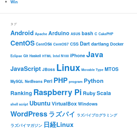
Win
タグ
Android
Arduino
bash
C
ASUS
Apache
CakePHP
CentOS
Dart
dartlang
CSS
Docker
CentOS6
CentOS7
Java
iPhone
Git
Haskell
Eclipse
HTML
Intel N100
Linux
JavaScript
MTOS
JBoss
Movable Type
PHP
Python
Perl
MySQL
NetBeans
program
Raspberry Pi
Ranking
Scala
Ruby
Ubuntu
VirtualBox
Windows
shell script
WordPress
ラズパイ
ラズパイプログラミング
日経Linux
ラズパイマガジン