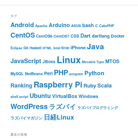
タグ
Android
Arduino
bash
C
ASUS
Apache
CakePHP
CentOS
Dart
dartlang
CSS
Docker
CentOS6
CentOS7
Java
iPhone
Git
Haskell
Eclipse
HTML
Intel N100
Linux
JavaScript
MTOS
JBoss
Movable Type
PHP
Python
Perl
MySQL
NetBeans
program
Raspberry Pi
Ranking
Scala
Ruby
Ubuntu
VirtualBox
Windows
shell script
WordPress
ラズパイ
ラズパイプログラミング
日経Linux
ラズパイマガジン
最近の投稿