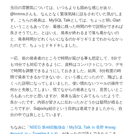
当日の雰囲気については、いつもよりも固めな感じがあり、
@tmtmsさんも、なんとなく緊張気味に話をされていた気がしま
す。こちらの発表は、MySQL Talkとしては、ちょっと弱いDart
ということもあってか、最後に残った時間の中で説明ができれば
良さそうでした。とはいえ、発表が終わるまで落ち着かないの
と、発表時間がどれくらいになるのかギリギリまでわからなかっ
たのとで、ちょっとドキドキしました。
一応、前の発表者のところで時間が延びる事も想定して、5分で
も15分でも対応できるように、資料はコンパクトにしつつ、デモ
で時間を調整できるようにしておきました。結局、5分程度の時
間で発表できるかできないか、という感じだったので、飛ばしま
くった説明になってしまいました。使い慣れないツールの操作で
何かと失敗してしまい、慌てながらの発表となり、見苦しいとこ
ろもあったかと思いますが、発表も温かくみてもらったようで、
良かったです。内容が皆さんに伝わったかどうかは疑問が残ると
ころですが、Sqljocky紹介という目的は達成できましたから、自
分の中では良しとしています。
ちなみに「
NSEG 第49回勉強会 / MySQL Talk in 長野 #nseg
#mysql_jp – Togetterまとめ
」があったので読んでみたところ、