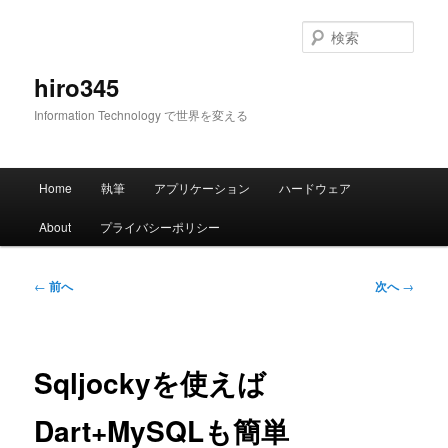
メ
イ
検
ン
索
コ
hiro345
ン
Information Technology で世界を変える
テ
ン
ツ
メ
へ
Home
執筆
アプリケーション
ハードウェア
イ
移
ン
動
About
プライバシーポリシー
メ
ニ
ュ
投
←
前へ
次へ
→
ー
稿
ナ
ビ
ゲ
Sqljockyを使えば
ー
シ
Dart+MySQLも簡単
ョ