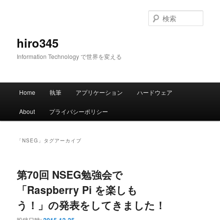
メ
サ
イ
ブ
検
ン
コ
索
コ
ン
hiro345
ン
テ
Information Technology で世界を変える
テ
ン
ン
ツ
ツ
へ
メ
へ
移
Home
執筆
アプリケーション
ハードウェア
イ
移
動
ン
動
About
プライバシーポリシー
メ
ニ
ュ
「
NSEG
」タグアーカイブ
ー
第70回 NSEG勉強会で
「Raspberry Pi を楽しも
う！」の発表をしてきました！
投稿日時: