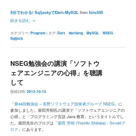
5分でわかる! SqljockyでDart+MySQL
from
hiro345
続きを読む
→
カテゴリー:
Program
|
タグ:
Dart
、
dartlang
、
MySQL
、
NSEG
、
Sqljock
NSEG勉強会の講演「ソフトウ
ェアエンジニアの心得」を聴講
して
投稿日時:
2013-10-15
「
第44回勉強会 – 長野ソフトウェア技術者グループ NSEG
」に
参加しました。柴田芳樹氏の講演で「ソフトウェアエンジニアの
心得」と「プログラミング言語 Java 教育」というタイトルでし
た。柴田先生のブログは「
柴田 芳樹 (Yoshiki Shibata)：So-netブ
ログ
」にあります。