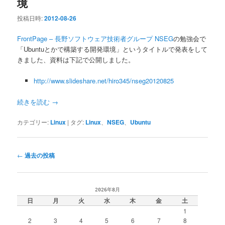
境
投稿日時:
2012-08-26
FrontPage – 長野ソフトウェア技術者グループ NSEG
の勉強会で
「Ubuntuとかで構築する開発環境」というタイトルで発表をして
きました、資料は下記で公開しました。
http://www.slideshare.net/hiro345/nseg20120825
続きを読む
→
カテゴリー:
Linux
|
タグ:
Linux
、
NSEG
、
Ubuntu
投
←
過去の投稿
稿
ナ
ビ
2026年8月
ゲ
日
月
火
水
木
金
土
ー
1
シ
2
3
4
5
6
7
8