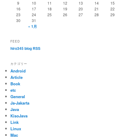
ョ
9
10
11
12
13
14
15
ン
16
17
18
19
20
21
22
23
24
25
26
27
28
29
30
31
« 1月
FEED
hiro345 blog RSS
カテゴリー
Android
Article
Book
etc
General
Ja-Jakarta
Java
KisoJava
Link
Linux
Mac