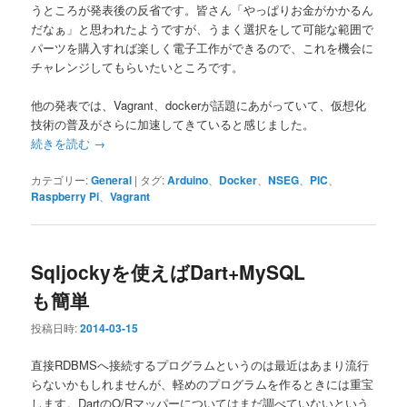
うところが発表後の反省です。皆さん「やっぱりお金がかかるん
だなぁ」と思われたようですが、うまく選択をして可能な範囲で
パーツを購入すれば楽しく電子工作ができるので、これを機会に
チャレンジしてもらいたいところです。
他の発表では、Vagrant、dockerが話題にあがっていて、仮想化
技術の普及がさらに加速してきていると感じました。
続きを読む
→
カテゴリー:
General
|
タグ:
Arduino
、
Docker
、
NSEG
、
PIC
、
Raspberry Pi
、
Vagrant
Sqljockyを使えばDart+MySQL
も簡単
投稿日時:
2014-03-15
直接RDBMSへ接続するプログラムというのは最近はあまり流行
らないかもしれませんが、軽めのプログラムを作るときには重宝
します。DartのO/Rマッパーについてはまだ調べていないという