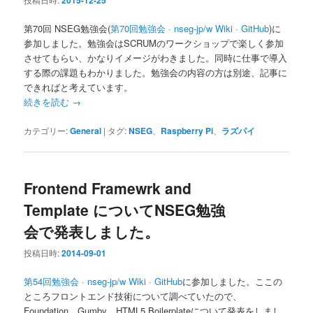
2015-12-25
第70回 NSEG勉強会(
第70回勉強会 · nseg-jp/w Wiki · GitHub
)に
参加しました。勉強会はSCRUMのワークショップで楽しく参加
させてもらい、かなりイメージがわきました。同時に仕事で導入
する際の課題もわかりました。勉強会の内容の方は別途、記事に
できればと考えています。
続きを読む
→
カテゴリー:
General
|
タグ:
NSEG
、
Raspberry Pi
、
ラズパイ
Frontend Framewrk and
Template についてNSEG勉強
会で発表しました。
投稿日時:
2014-09-01
第54回勉強会 · nseg-jp/w Wiki · GitHub
に参加しました。ここの
ところフロントエンド技術について調べていたので、
Foundation、Gumby、HTML5 Boilerplateについて発表をしまし