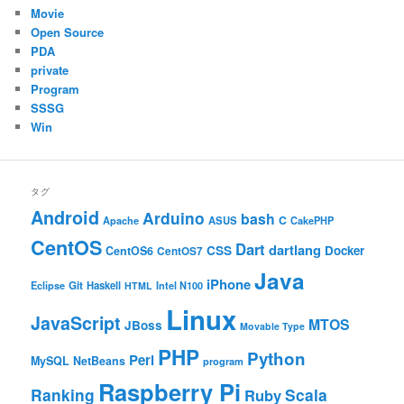
Movie
Open Source
PDA
private
Program
SSSG
Win
タグ
Android
Arduino
bash
C
ASUS
Apache
CakePHP
CentOS
Dart
dartlang
CSS
Docker
CentOS6
CentOS7
Java
iPhone
Git
Haskell
Eclipse
HTML
Intel N100
Linux
JavaScript
MTOS
JBoss
Movable Type
PHP
Python
Perl
MySQL
NetBeans
program
Raspberry Pi
Ranking
Scala
Ruby