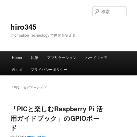
メ
サ
イ
ブ
検
ン
コ
索
コ
ン
hiro345
ン
テ
Information Technology で世界を変える
テ
ン
ン
ツ
ツ
へ
メ
へ
移
Home
執筆
アプリケーション
ハードウェア
イ
移
動
ン
動
About
プライバシーポリシー
メ
ニ
ュ
「
PIC
」タグアーカイブ
ー
「PICと楽しむRaspberry Pi 活
用ガイドブック」のGPIOボー
ド
投稿日時: