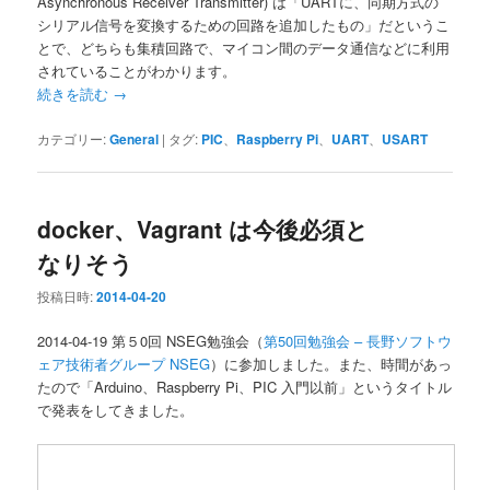
Asynchronous Receiver Transmitter) は「UARTに、同期方式の
シリアル信号を変換するための回路を追加したもの」だというこ
とで、どちらも集積回路で、マイコン間のデータ通信などに利用
されていることがわかります。
続きを読む
→
カテゴリー:
General
|
タグ:
PIC
、
Raspberry Pi
、
UART
、
USART
docker、Vagrant は今後必須と
なりそう
投稿日時:
2014-04-20
2014-04-19 第５0回 NSEG勉強会（
第50回勉強会 – 長野ソフトウ
ェア技術者グループ NSEG
）に参加しました。また、時間があっ
たので「Arduino、Raspberry Pi、PIC 入門以前」というタイトル
で発表をしてきました。