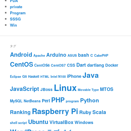
PDA
private
Program
SSSG
Win
タグ
Android
Arduino
bash
C
ASUS
Apache
CakePHP
CentOS
Dart
dartlang
CSS
Docker
CentOS6
CentOS7
Java
iPhone
Git
Haskell
Eclipse
HTML
Intel N100
Linux
JavaScript
MTOS
JBoss
Movable Type
PHP
Python
Perl
MySQL
NetBeans
program
Raspberry Pi
Ranking
Scala
Ruby
Ubuntu
VirtualBox
Windows
shell script