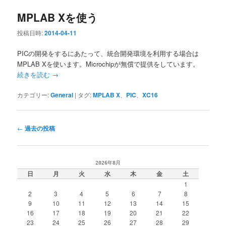
MPLAB Xを使う
投稿日時:
2014-04-11
PICの開発をするにあたって、統合開発環境を利用する場合は
MPLAB Xを使います。Microchipが無償で提供をしています。
続きを読む
→
カテゴリー:
General
|
タグ:
MPLAB X
、
PIC
、
XC16
投
←
過去の投稿
稿
ナ
ビ
2026年8月
ゲ
日
月
火
水
木
金
土
ー
1
シ
2
3
4
5
6
7
8
ョ
9
10
11
12
13
14
15
ン
16
17
18
19
20
21
22
23
24
25
26
27
28
29