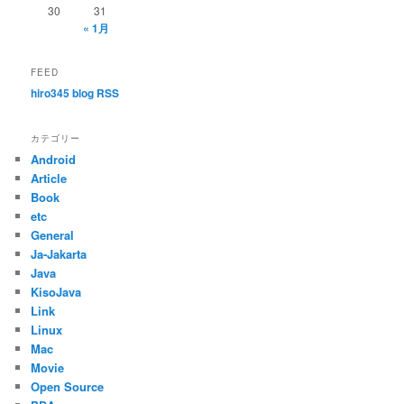
30
31
« 1月
FEED
hiro345 blog RSS
カテゴリー
Android
Article
Book
etc
General
Ja-Jakarta
Java
KisoJava
Link
Linux
Mac
Movie
Open Source