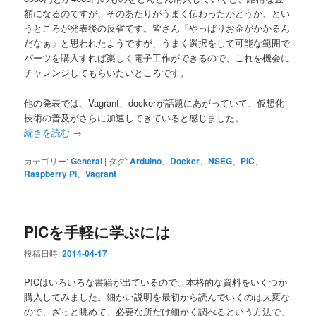
額になるのですが、そのあたりがうまく伝わったかどうか、とい
うところが発表後の反省です。皆さん「やっぱりお金がかかるん
だなぁ」と思われたようですが、うまく選択をして可能な範囲で
パーツを購入すれば楽しく電子工作ができるので、これを機会に
チャレンジしてもらいたいところです。
他の発表では、Vagrant、dockerが話題にあがっていて、仮想化
技術の普及がさらに加速してきていると感じました。
続きを読む
→
カテゴリー:
General
|
タグ:
Arduino
、
Docker
、
NSEG
、
PIC
、
Raspberry Pi
、
Vagrant
PICを手軽に学ぶには
投稿日時:
2014-04-17
PICはいろいろな書籍が出ているので、本格的な資料をいくつか
購入してみました。細かい説明を最初から読んでいくのは大変な
ので、ざっと眺めて、必要な所だけ細かく調べるという方法で、