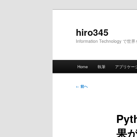
メ
イ
ン
hiro345
コ
Information Technology 
ン
テ
ン
メ
ツ
Home
執筆
アプリケー
イ
へ
ン
移
メ
投
動
←
前へ
ニ
稿
ュ
ナ
ー
ビ
Py
ゲ
ー
果
シ