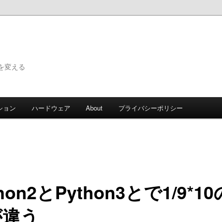
で世界を変える
ション
ハードウェア
About
プライバシーポリシー
thon2とPython3とで1/9*1
が違う