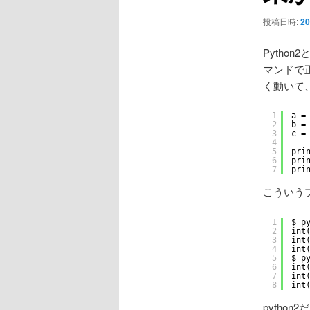
ョ
ン
投稿日時:
20
Python
マンドで
く動いて
1
a =
2
b =
3
c =
4
5
pri
6
pri
7
pri
こういう
1
$ p
2
int
3
int
4
int
5
$ p
6
int
7
int
8
int
python