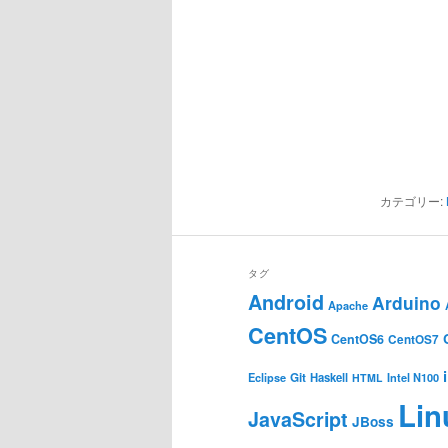
カテゴリー:
タグ
Android
Arduino
Apache
CentOS
CentOS6
CentOS7
Git
Haskell
Eclipse
HTML
Intel N100
Lin
JavaScript
JBoss