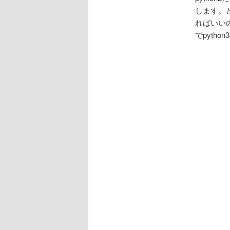
します。
ればいい
でpyth