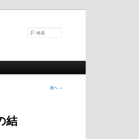
検
索
次へ
→
0の結