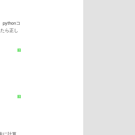
pythonコ
したら正し
?
?
を先に計算