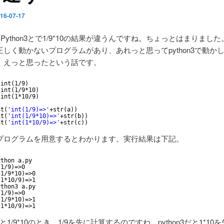
16-07-17
2とPython3とで1/9*10の結果が違うんですね。ちょっとはまりました。
正しく動かないプログラムがあり、あれっと思ってpython3で動か
、えっと思ったという話です。
 int(1
/9
)
 int(1
/9
*10)
 int(1*10
/9
)
nt(
'int(1/9)=>'
+str(a))
nt(
'int(1/9*10)=>'
+str(b))
nt(
'int(1*10/9)=>'
+str(c))
プログラムを用意するとわかります。実行結果は下記。
ython a.py 
(1
/9
)=>0
(1
/9
*10)=>0
(1*10
/9
)=>1
ython3 a.py 
(1
/9
)=>0
(1
/9
*10)=>1
(1*10
/9
)=>1
2だと1/9*10のとき、1/9を先に計算するのですね。python3だと1*10