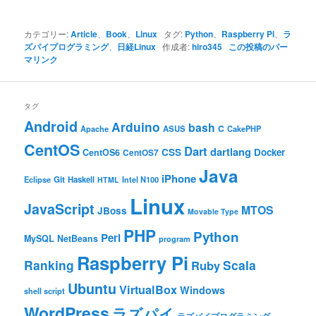
カテゴリー:
Article
、
Book
、
Linux
タグ:
Python
、
Raspberry Pi
、
ラ
ズパイプログラミング
、
日経Linux
作成者:
hiro345
この投稿のパー
マリンク
タグ
Android
Arduino
bash
C
ASUS
Apache
CakePHP
CentOS
Dart
dartlang
CSS
Docker
CentOS6
CentOS7
Java
iPhone
Git
Haskell
Eclipse
HTML
Intel N100
Linux
JavaScript
MTOS
JBoss
Movable Type
PHP
Python
Perl
MySQL
NetBeans
program
Raspberry Pi
Ranking
Scala
Ruby
Ubuntu
VirtualBox
Windows
shell script
WordPress
ラズパイ