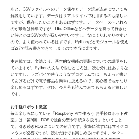
あと、CSVファイルへのデータ保存とデータ読み込みについても
解説をしています。データはリアルタイムで利用するのも楽しい
ですが、保存したいこともあるはずです。データベースへいれる
のが最近は簡単ですが、LibraOfficeなどへデータを持って行きた
い時とかはCSVの方が扱いやすいですし、なによりわかりやすい
ので、よく使われているはずです。Pythonだとモジュールを使え
ば2行で読み書きできてしまうので本当に楽です。
本連載では、文法より、基本的な機能の実装についての説明をし
ていますが、Pythonの文法で悩むところは、読む分にはあまりな
いですし、ラズパイで使うようなプログラムでは、ちょっと書い
てあげるだけで電子部品を簡単に扱えるので、初心者でもかなり
楽しめるはずです。ぜひ、今月号も読んでみてもらえると嬉しい
です。
お手軽ロボット教室
毎回楽しみにしている「Raspberry Piで作ろう お手軽ロボット教
室」は「第8回 ROSで独自の型や手続きを扱う」ということ
で、引き続きROSについての紹介です。実際に試すにはマイクロ
マウスが必要ですが、読むだけでも楽しめるはずです。No.2 –