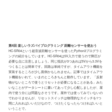
第4回 楽しいラズパイプログラミング 距離センサーを使おう
HC-SR04という超音波距離センサーを使ったPython3プログラミ
ングの紹介をしています。HC-SR04は5V入力で使うので降圧が
必要な点に注意しましょう。同じ抵抗が3つあれば5Vから3.3Vを
つくることは簡単です。回路は単純ですが、タイムアウト機能を
実装するところが少し面倒かもしれません。記事ではタイムアウ
ト機能をいれて、いまのところきちんと動作しています。「反射
物がないところで使うとリセットが必要になることがある」みた
いなことがデータシートに書いてあって少し心配しましたが、屋
内で使う分には問題なさそうです。屋外では使ってみていないの
でわかりませんが、リセットスイッチは物理的なスイッチを1つ
間に入れればいいだけなので、つけたくなったらつければいいと
いうことで。