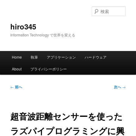
メ
イ
検
ン
索
コ
hiro345
ン
Information Technology で世界を変える
テ
ン
ツ
メ
へ
Home
執筆
アプリケーション
ハードウェア
イ
移
ン
動
About
プライバシーポリシー
メ
ニ
ュ
投
←
前へ
次へ
→
ー
稿
ナ
ビ
ゲ
超音波距離センサーを使った
ー
シ
ラズパイプログラミングに興
ョ