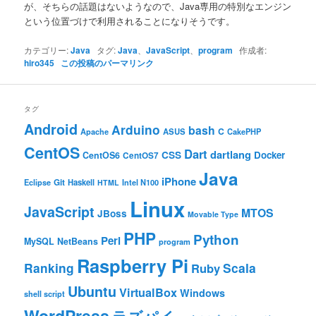
が、そちらの話題はないようなので、Java専用の特別なエンジン
という位置づけで利用されることになりそうです。
カテゴリー:
Java
タグ:
Java
、
JavaScript
、
program
作成者:
hiro345
この投稿のパーマリンク
タグ
Android
Arduino
bash
C
ASUS
Apache
CakePHP
CentOS
Dart
dartlang
CSS
Docker
CentOS6
CentOS7
Java
iPhone
Git
Haskell
Eclipse
HTML
Intel N100
Linux
JavaScript
MTOS
JBoss
Movable Type
PHP
Python
Perl
MySQL
NetBeans
program
Raspberry Pi
Ranking
Scala
Ruby
Ubuntu
VirtualBox
Windows
shell script
WordPress