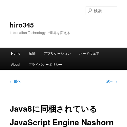
メ
イ
検
ン
索
コ
hiro345
ン
Information Technology で世界を変える
テ
ン
ツ
メ
へ
Home
執筆
アプリケーション
ハードウェア
イ
移
ン
動
About
プライバシーポリシー
メ
ニ
ュ
投
←
前へ
次へ
→
ー
稿
ナ
ビ
ゲ
Java8に同梱されている
ー
シ
JavaScript Engine Nashorn
ョ