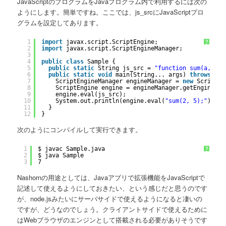
JavaScriptのプログラムをJavaプログラム内で利用するには次の
ようにします。簡単ですね。ここでは、js_srcにJavaScriptプロ
グラムを設定してあります。
1
import
javax.script.ScriptEngine;
?
2
import
javax.script.ScriptEngineManager;
3
4
public
class
Sample {
5
public
static
String js_src = 
"function sum(a, b) 
6
public
static
void
main(String... args) 
throws
Thr
7
ScriptEngineManager engineManager = 
new
ScriptEn
8
ScriptEngine engine = engineManager.getEngineByN
9
engine.eval(js_src);
10
System.out.println(engine.eval(
"sum(2, 5);"
));
11
}
12
}
次のようにコンパイルして実行できます。
1
$ javac Sample.java
?
2
$ java Sample
3
7
Nashornの用途としては、Javaアプリで拡張機能をJavaScriptで
記述して使えるようにしておきたい、という感じだと思うのです
が、node.jsみたいにサーバサイドで使えるようになると凄いの
ですが、どうなのでしょう。クライアントサイドで使えるために
はWebブラウザのエンジンとして搭載される必要がありそうです