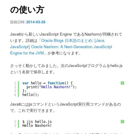
ン
の使い方
投稿日時:
2014-03-28
Java8から新しいJavaScript Engine であるNashornが同梱されて
います。詳細は「
Oracle Blogs 日本語のまとめ: [Java,
JavaScript] Oracle Nashorn: A Next-Generation JavaScript
Engine for the JVM
」が参考になります。
さっそく動かしてみました。次のJavaScriptプログラムをhello.js
という名前で保存します。
1
var
hello = 
function
() {
?
2
print(
"Hello Nashorn!"
);
3
};
4
hello();
Java8にはjjsコマンドというJavaScript実行用コマンドがあるの
で、これで実行できます。
1
$ jjs hello.js 
?
2
Hello Nashorn!