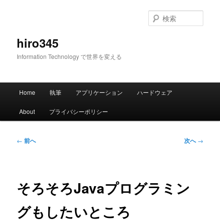
メ
イ
検
ン
索
コ
hiro345
ン
Information Technology で世界を変える
テ
ン
ツ
メ
へ
Home
執筆
アプリケーション
ハードウェア
イ
移
ン
動
About
プライバシーポリシー
メ
ニ
ュ
投
←
前へ
次へ
→
ー
稿
ナ
ビ
ゲ
そろそろJavaプログラミン
ー
シ
グもしたいところ
ョ