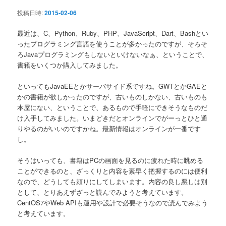
ン
投稿日時:
2015-02-06
最近は、C、Python、Ruby、PHP、JavaScript、Dart、Bashとい
ったプログラミング言語を使うことが多かったのですが、そろそ
ろJavaプログラミングもしないといけないなぁ、ということで、
書籍をいくつか購入してみました。
といってもJavaEEとかサーバサイド系ですね。GWTとかGAEと
かの書籍が欲しかったのですが、古いものしかない、古いものも
本屋にない、ということで、あるもので手軽にできそうなものだ
け入手してみました。いまどきだとオンラインでがーっとひと通
りやるのがいいのですかね。最新情報はオンラインが一番です
し。
そうはいっても、書籍はPCの画面を見るのに疲れた時に眺める
ことができるのと、ざっくりと内容を素早く把握するのには便利
なので、どうしても頼りにしてしまいます。内容の良し悪しは別
として、とりあえずざっと読んでみようと考えています。
CentOS7やWeb APIも運用や設計で必要そうなので読んでみよう
と考えています。