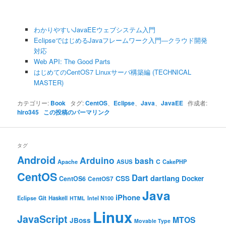
わかりやすいJavaEEウェブシステム入門
EclipseではじめるJavaフレームワーク入門―クラウド開発
対応
Web API: The Good Parts
はじめてのCentOS7 Linuxサーバ構築編 (TECHNICAL
MASTER)
カテゴリー:
Book
タグ:
CentOS
、
Eclipse
、
Java
、
JavaEE
作成者:
hiro345
この投稿のパーマリンク
タグ
Android
Arduino
bash
C
ASUS
Apache
CakePHP
CentOS
Dart
dartlang
CSS
Docker
CentOS6
CentOS7
Java
iPhone
Git
Haskell
Eclipse
HTML
Intel N100
Linux
JavaScript
MTOS
JBoss
Movable Type