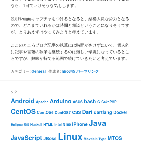
なら、1日でいけそうな気もします。
説明や画面キャプチャをつけるとなると、結構大変な労力となる
ので、どこまでいれるかは時間と相談ということになりそうです
が、とりあえずはやってみようと考えています。
ここのところブログ記事の執筆には時間がさけずにいて、個人的
に記事や書籍の執筆も継続するのは難しい環境になっているとこ
ろですが、興味が持てる範囲で続けていきたいと考えています。
カテゴリー:
General
作成者:
hiro345
パーマリンク
タグ
Android
Arduino
bash
C
ASUS
Apache
CakePHP
CentOS
Dart
dartlang
CSS
Docker
CentOS6
CentOS7
Java
iPhone
Git
Haskell
Eclipse
HTML
Intel N100
Linux
JavaScript
MTOS
JBoss
Movable Type