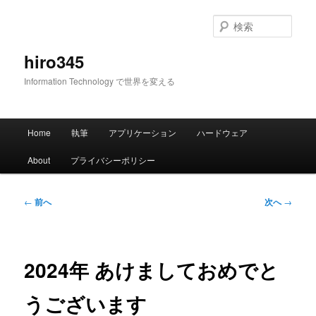
メ
イ
検
ン
索
コ
hiro345
ン
Information Technology で世界を変える
テ
ン
ツ
メ
へ
Home
執筆
アプリケーション
ハードウェア
イ
移
ン
動
About
プライバシーポリシー
メ
ニ
ュ
投
←
前へ
次へ
→
ー
稿
ナ
ビ
ゲ
2024年 あけましておめでと
ー
シ
うございます
ョ