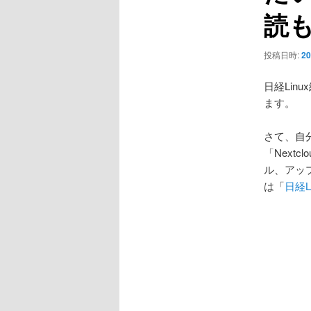
ョ
読
ン
投稿日時:
20
日経Lin
ます。
さて、自
「Next
ル、アッ
は「
日経L