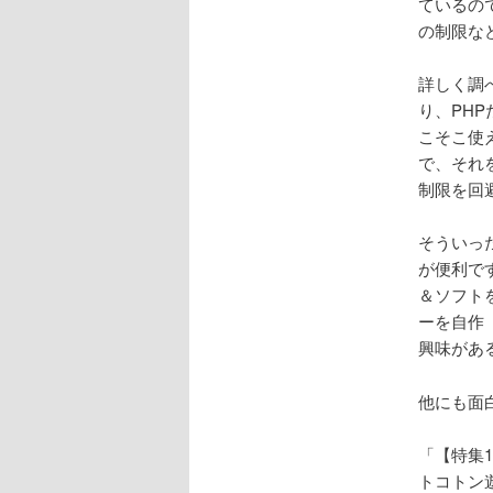
ているの
の制限な
詳しく調
り、PH
こそこ使え
で、それを
制限を回
そういった
が便利です
＆ソフト
ーを自作（
興味がある
他にも面
「【特集1
トコトン