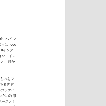
bianへイン
に、occ
UIインス
合や、イン
ると、何か
いものをフ
にある内容
どのファイ
dPiの利用
xをベースとし