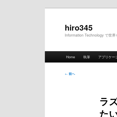
メ
イ
ン
hiro345
コ
Information Technology 
ン
テ
ン
メ
ツ
Home
執筆
アプリケー
イ
へ
ン
移
メ
投
動
←
前へ
ニ
稿
ュ
ナ
ー
ビ
ラズ
ゲ
ー
たい
シ