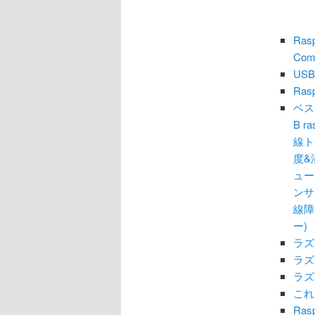
Ras
Comp
USB
Ras
ベスト
B 
線ト
度&
ュー
ンサ
線障
ー)
ラズ
ラズ
ラズ
これ
Rasp