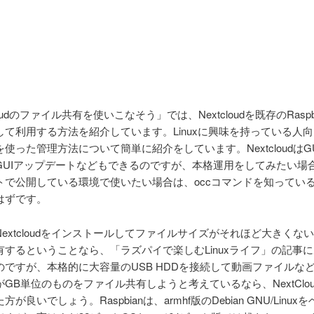
loudのファイル共有を使いこなそう」では、Nextcloudを既存のRasp
て利用する方法を紹介しています。Linuxに興味を持っている人向け
使った管理方法について簡単に紹介をしています。NextcloudはG
GUIアップデートなどもできるのですが、本格運用をしてみたい場
トで公開している環境で使いたい場合は、occコマンドを知ってい
はずです。
extcloudをインストールしてファイルサイズがそれほど大きくな
有するということなら、「ラズパイで楽しむLinuxライフ」の記事
のですが、本格的に大容量のUSB HDDを接続して動画ファイルな
GB単位のものをファイル共有しようと考えているなら、NextClou
が良いでしょう。Raspbianは、armhf版のDebian GNU/Linu