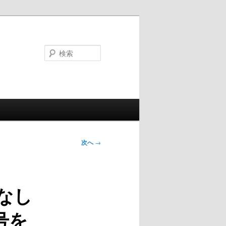
検
索
次へ
→
こなし
月号を