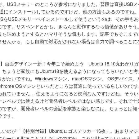
で、USBメモリーのところが参考になりました。普段は直接USBメ
xを普通にインストールしているのですけど、他の方法もあるのですね
e OSをUSBメモリーへインストールして使うというのは、その手も
じです。サスペンドとかも、きちんと動作するなら価値がありそう
りを詰めようとするとハマりそうな気もします。記事でもそこまで
ませんから、もし自動で対応がされない場合は自力で調べることに
】画面デザイン一新！今年こそ始めよう Ubuntu 18.10丸わかり
、ちょうど家族にもUbuntu18を使えるようになってもらいたいと
がたいですね。Windowsマシン、macOSマシン、iOSデバイス、And
hrome OSマシンといったところは普通に使っているらしいのですが、
われていません… 使えるようになると便利なんですけどね。そうい
ーレベルでは使えるけど開発者レベルではない感じです。それで十
のですが、開発者レベルの会話を家族と楽しむには、ちょっとは知
分です。
いのが「【特別付録】Ubuntuロゴステッカー16枚」。あまりマシ
にシールを貼ることはしないのですが、これは貼ってもいいかも。