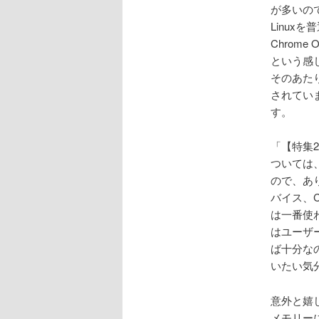
が多いの
Linu
Chrom
という感
そのあた
されてい
す。
「【特集2
ついては
ので、あり
バイス、C
は一番使
はユーザ
ば十分な
いたい気
意外と嬉し
メモリー