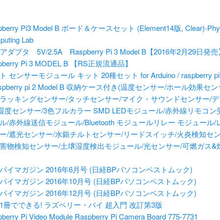
pberry Pi3 Model B ボード＆ケースセット (Element14版, Clear)-Phys
uting Lab
アダプタ 5V/2.5A Raspberry Pi 3 Model B【2016年2月29日発
pberry Pi 3 MODEL B 【RS正規流通品】
 センサーモジュール キット 20種セット for Arduino / raspberry p
raspberry pi 2 Model B 収納ケース付き(温度センサー/ホール効果セ
ラッキングセンサー/タッチセンサー/マイク・サウンドセンサー/
湿度センサー/3色フルカラー SMD LEDモジュール/赤外線リモコ
ル/赤外線送信モジュール/Bluetooth モジュールリレー モジュール
ー/遮光センサー/水銀チルトセンサー/リードスイッチ/火炎検知セン
害物検知センサー/土壌湿度検出モジュール/光センサー/可燃ガス&
パイマガジン 2016年6月号 (日経BPパソコンベストムック)
パイマガジン 2016年10月号 (日経BPパソコンベストムック)
パイマガジン 2016年12月号 (日経BPパソコンベストムック)
1冊でできる! ラズベリー・パイ 超入門 改訂第3版
berry Pi Video Module Raspberry Pi Camera Board 775-7731