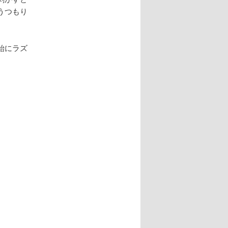
うつもり
始にラズ