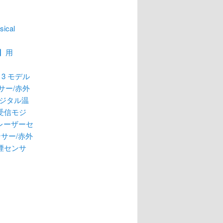
ical
売】用
i 3 モデル
ンサー/赤外
デジタル温
ン受信モジ
/レーザーセ
サー/赤外
煙センサ