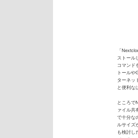
「Nextc
ストールし
コマンドを
トールや
ターネッ
と便利な
ところでN
ァイル共
で十分な
ルサイズが
も検討した方