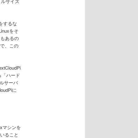
イルサイズ
をするな
nuxをそ
版もあるの
とで、この
loudPi
ある「ハード
ルサーバ
udPiに
uxマシンを
ていること