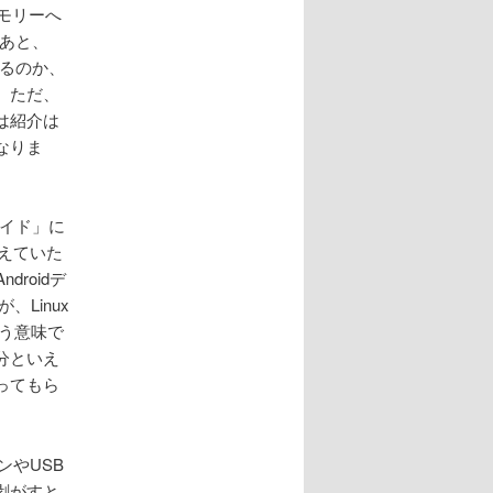
モリーへ
。あと、
あるのか、
。ただ、
は紹介は
なりま
ガイド」に
考えていた
roidデ
Linux
う意味で
分といえ
ってもら
ンやUSB
剥がすと