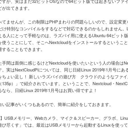
ですが、実はまだ32ビットOSなので64ビット版では起きないファ
どが出てきます。
べてませんが、この制限はPHPまわりの問題らしいので、設定変更
Pだけ特別なコンパイルをするなどで対応できるのかもしれません。Li
る人にとって手軽なのは、ラズパイ用に使えるUbuntu 64ビット
使うことにして、そこへNextcloudをインストールするというこ
避することもできます。
手間は面倒に感じるけどNextcloudを使いたいという人の場合はNextC
。実はNextCloudPiについては、同じ日経Linux 2019年1月号に
をちょい足し！ 新しいラズパイの遊び方 クラウドのようなファイ
135p）」で紹介されています。ということで、Nextcloud・NextClo
なら、日経Linux 2019年1月号はお買い得ですよ！
白い記事がいくつもあるので、簡単に紹介をしておきます。
】USBメモリー、Webカメラ、マイク＆スピーカー、グラボ、Lin
遊び尽くす」では、最近はUSBメモリーから起動するLinuxを使っ