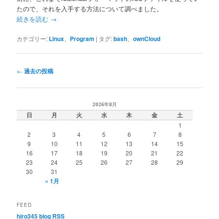
たので、それを入手する方法について調べました。
続きを読む
→
カテゴリー:
Linux
、
Program
|
タグ:
bash
、
ownCloud
投
←
過去の投稿
稿
ナ
ビ
2026年8月
ゲ
日
月
火
水
木
金
土
ー
1
シ
2
3
4
5
6
7
8
ョ
9
10
11
12
13
14
15
ン
16
17
18
19
20
21
22
23
24
25
26
27
28
29
30
31
« 1月
FEED
hiro345 blog RSS