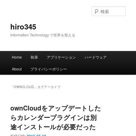
メ
サ
イ
ブ
検
ン
コ
索
コ
ン
hiro345
ン
テ
Information Technology で世界を変える
テ
ン
ン
ツ
ツ
へ
メ
へ
移
Home
執筆
アプリケーション
ハードウェア
イ
移
動
ン
動
About
プライバシーポリシー
メ
ニ
ュ
「
OWNCLOUD
」タグアーカイブ
ー
ownCloudをアップデートした
らカレンダープラグインは別
途インストールが必要だった
投稿日時: