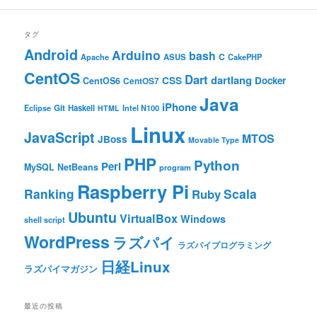
タグ
Android
Arduino
bash
C
ASUS
Apache
CakePHP
CentOS
Dart
dartlang
CSS
Docker
CentOS6
CentOS7
Java
iPhone
Git
Haskell
Eclipse
HTML
Intel N100
Linux
JavaScript
MTOS
JBoss
Movable Type
PHP
Python
Perl
MySQL
NetBeans
program
Raspberry Pi
Ranking
Scala
Ruby
Ubuntu
VirtualBox
Windows
shell script
WordPress
ラズパイ
ラズパイプログラミング
日経Linux
ラズパイマガジン
最近の投稿