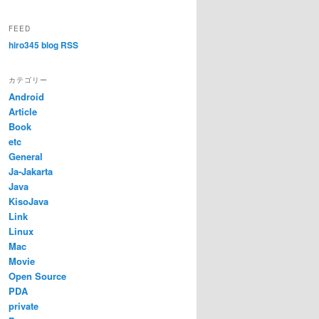
FEED
hiro345 blog RSS
カテゴリー
Android
Article
Book
etc
General
Ja-Jakarta
Java
KisoJava
Link
Linux
Mac
Movie
Open Source
PDA
private