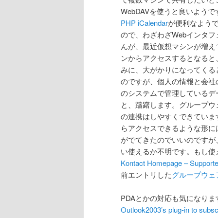
WebDAVを使うと良いよう
PHP iCalendar
が便利なようで
ので、わざわざWebインタ
んが、最近仮想マシンが増え
ンからアクセスするとなると
みに、大がかりになってくる
のですが、個人の情報と会社
のシステムで管理しているデ
と、躊躇します。グループウ
の連携はしやすくできていま
らアクセスできるような形に
がでてきたのでいいのですが、T
い使えるか不明です。もし使
Kontact Homepage – Support
前エントリした
グループウェ
PDAとかの対応も気になりますが、
Outlook2003’s plug-in to subsc