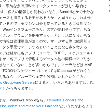
です。単純な参照用Webインタフェースがほしい場合は
す。個人の情報しか使わないなら、Sunbirdとかで十分な
フェースを用意する必要があるのか、と思うかもしれませ
ているので、実マシン以外を使っているときに仮想マシ
、Webインタフェースあり、の方が便利そうです。ちな
とグループウェアを採用するか、という話になりがちな
の情報は管理単位が違うので、マージする際は結局別々
ータを手元でマージするということになる点を考える
ェアは確かに各アプリ（メーラ、TODO、スケジュール）
すが、各アプリで管理するデータへ他の同様のアプリか
はなっていないことが多いからです。メーラなどはIMAP
ODOやスケジュールについてはiCalendarがどれくら
えるなら、グループウェアも候補にいれたいところ。
ed Groupware Servers
によると、いろいろありますね。以
ア
とかもありますし。
Windows Mobileなら、
RemoteCalendars, the
ribe, delete and reload your iCalendar
というのがあるよう