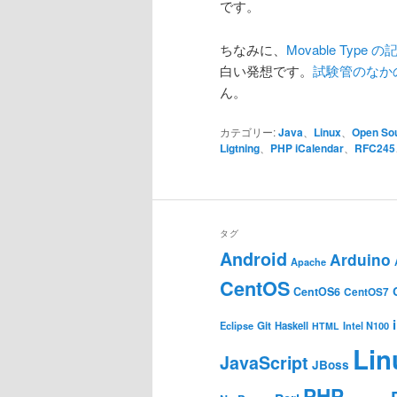
です。
ちなみに、
Movable Typ
白い発想です。
試験管のなかのコ
ん。
カテゴリー:
Java
、
Linux
、
Open So
Ligtning
、
PHP iCalendar
、
RFC245
タグ
Android
Arduino
Apache
CentOS
CentOS6
CentOS7
Git
Haskell
Eclipse
HTML
Intel N100
Lin
JavaScript
JBoss
PHP