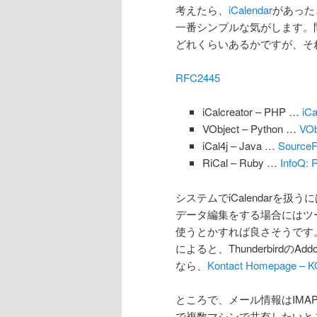
考えたら、
iCalendar
があった
一番シンプルな気がします。
どれくらいあるかですが、そ
RFC2445
iCalcreator – PHP …
iC
VObject – Python …
VOb
iCal4j – Java …
SourceFo
RiCal – Ruby …
InfoQ
システムでiCalendarを
データ編集をする場合にはツールが
使うとかすれば良さそうです
によると、Thunderbirdの
なら、
Kontact Homepage – KO
ところで、メール情報はIM
で複数マシンで共有したいと