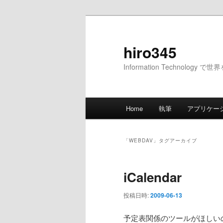
メ
サ
イ
ブ
ン
コ
hiro345
コ
ン
Information Technology 
ン
テ
テ
ン
ン
ツ
メ
ツ
へ
Home
執筆
アプリケー
イ
へ
移
ン
移
動
メ
動
「
WEBDAV
」タグアーカイブ
ニ
ュ
iCalendar
ー
投稿日時:
2009-06-13
予定表関係のツールがほしい