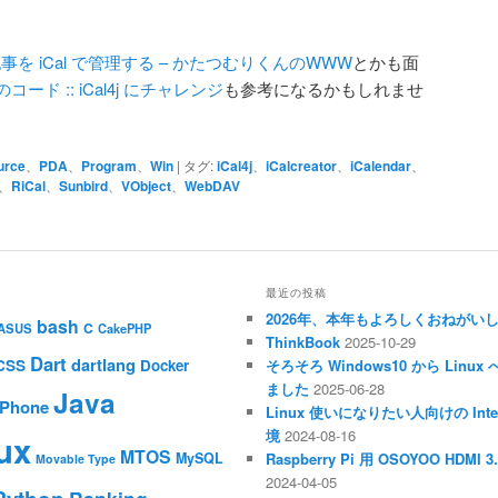
e の記事を iCal で管理する – かたつむりくんのWWW
とかも面
ード :: iCal4j にチャレンジ
も参考になるかもしれませ
urce
、
PDA
、
Program
、
Win
|
タグ:
iCal4j
、
iCalcreator
、
iCalendar
、
、
RiCal
、
Sunbird
、
VObject
、
WebDAV
最近の投稿
2026年、本年もよろしくおねがい
bash
C
ASUS
CakePHP
ThinkBook
2025-10-29
Dart
dartlang
CSS
Docker
そろそろ Windows10 から Li
ました
2025-06-28
Java
iPhone
Linux 使いになりたい人向けの Inte
境
2024-08-16
ux
MTOS
MySQL
Raspberry Pi 用 OSOYOO HDM
Movable Type
2024-04-05