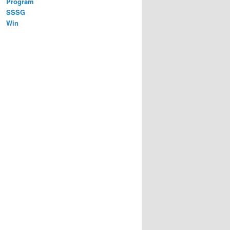
Program
SSSG
Win