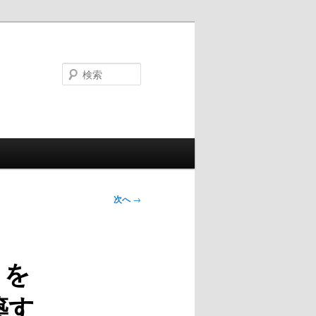
検
索
次へ
→
 を
構築す