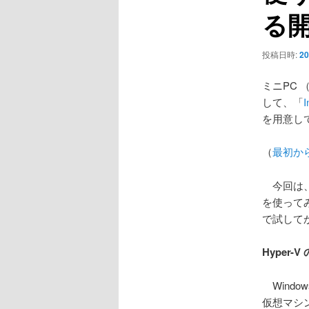
ョ
る
ン
投稿日時:
20
ミニPC （
して、「
を用意し
（
最初か
今回は、Wi
を使って
で試して
Hyper-
Windo
仮想マシ