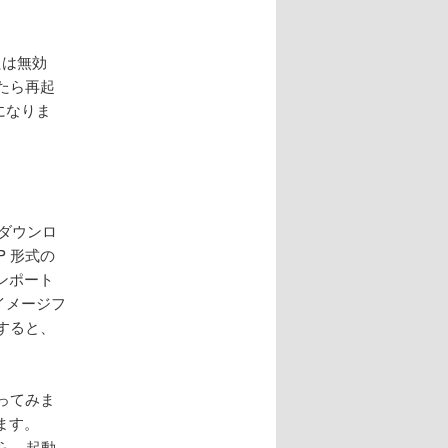
たは無効
したら再起
になりま
をダウンロ
 形式の
ンポート
イメージフ
トすると、
使ってみま
ます。
ら、起動