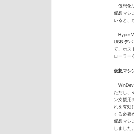
仮想化ソ
仮想マシ
いると、
Hype
USB 
て、ホス
ローラー
仮想マシン
WinDe
ただし、
ン支援用
れを有効に
する必要が
仮想マシン
しました