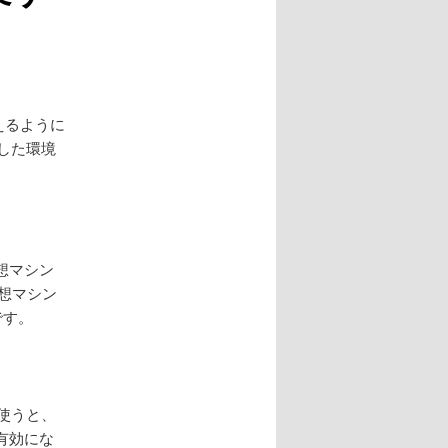
も使えるように
した環境
く仮想マシン
仮想マシン
です。
を使うと、
有効にな