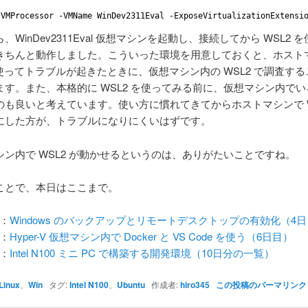
-VMProcessor -VMName WinDev2311Eval -ExposeVirtualizationExtensi
WinDev2311Eval 仮想マシンを起動し、接続してから WSL2 
きちんと動作しました。こういった環境を用意しておくと、ホスト
を使ってトラブルが起きたときに、仮想マシン内の WSL2 で調査す
ます。また、本格的に WSL2 を使ってみる前に、仮想マシン内で
のも良いと考えています。使い方に慣れてきてからホストマシンで W
にした方が、トラブルになりにくいはずです。
ン内で WSL2 が動かせるというのは、ありがたいことですね。
とで、本日はここまで。
：
Windows のバックアップとリモートデスクトップの有効化（4
：
Hyper-V 仮想マシン内で Docker と VS Code を使う（6日目）
：
Intel N100 ミニ PC で構築する開発環境（10日分の一覧）
Linux
、
Win
タグ:
Intel N100
、
Ubuntu
作成者:
hiro345
この投稿のパーマリンク