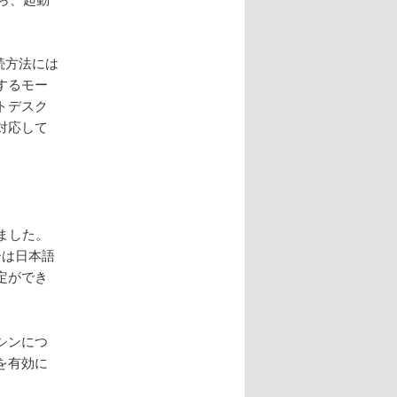
続方法には
するモー
トデスク
対応して
しました。
ーは日本語
定ができ
シンにつ
を有効に