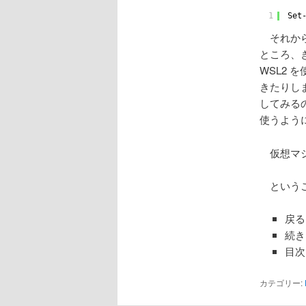
1
Set
それから、
ところ、
WSL2 
きたりし
してみる
使うよう
仮想マシ
というこ
戻る
続き
目次
カテゴリー: