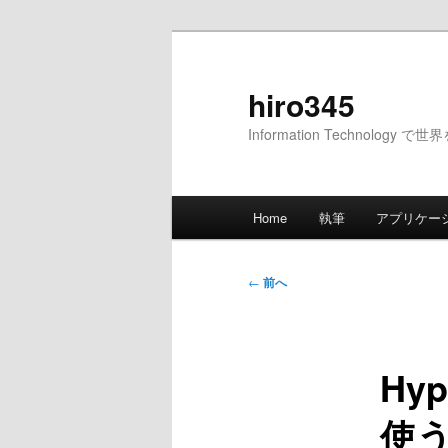
メ
イ
ン
hiro345
コ
Information Technology 
ン
テ
ン
メ
ツ
Home
執筆
アプリケー
イ
へ
ン
移
メ
投
動
←
前へ
ニ
稿
ュ
ナ
ー
ビ
Hy
ゲ
ー
使う-
シ