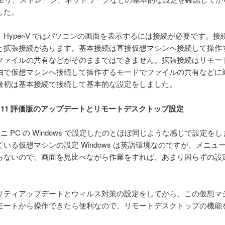
した。
Hyper-V ではパソコンの画面を表示するには接続が必要です。接
と拡張接続があります。基本接続は直接仮想マシンへ接続して操作
ファイルの共有などがそのままではできません。拡張接続はリモー
由で仮想マシンへ接続して操作するモードでファイルの共有などに
最初は基本接続で接続して基本的な設定をしました。
ws 11 評価版のアップデートとリモートデスクトップ設定
ミニ PC の Windows で設定したのとほぼ同じような感じで設定を
いる仮想マシンの設定 Windows は英語環境なのですが、メニュ
らないので、画面を見比べながら作業をすれば、あまり困らずの設
ティアップデートとウィルス対策の設定をしてから、この仮想マ
モートから操作できたら便利なので、リモートデスクトップの機能
。