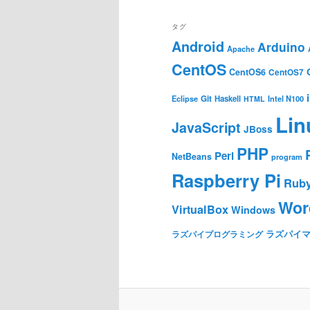
タグ
Android
Arduino
Apache
CentOS
CentOS6
CentOS7
Git
Haskell
Eclipse
HTML
Intel N100
Lin
JavaScript
JBoss
PHP
Perl
NetBeans
program
Raspberry Pi
Rub
Wor
VirtualBox
Windows
ラズパイ
ラズパイプログラミング