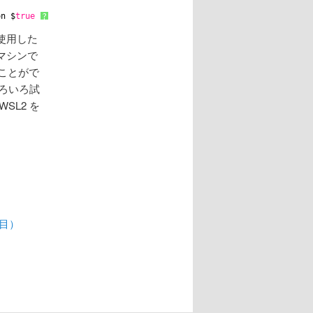
on $
true
?
を使用した
マシンで
ることがで
いろいろ試
SL2 を
日目）