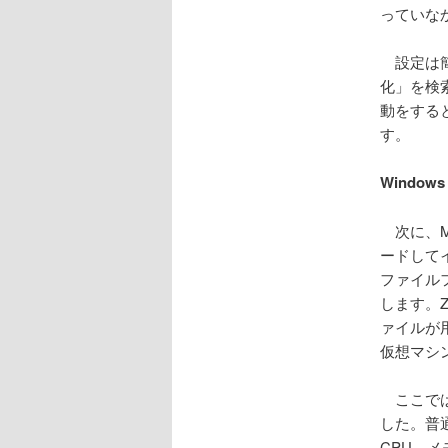
っていな
設定は簡単
化」を検索
動をすると
す。
Windo
次に、Mi
ードして
ファイル
します。Z
ァイルが用
仮想マシ
ここでは、
した。普
CPU、