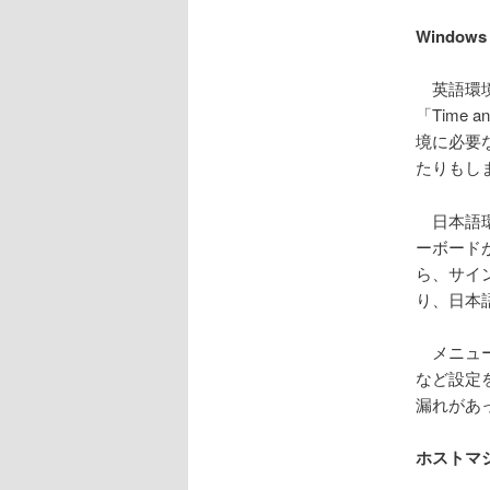
Windo
英語環境
「Time 
境に必要な
たりもし
日本語環
ーボード
ら、サイ
り、日本
メニュー
など設定
漏れがあ
ホストマ