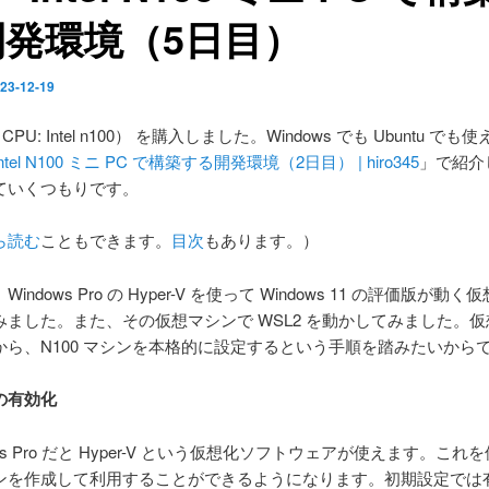
開発環境（5日目）
23-12-19
CPU: Intel n100） を購入しました。Windows でも Ubuntu で
Intel N100 ミニ PC で構築する開発環境（2日目） | hiro345
」で紹介
ていくつもりです。
ら読む
こともできます。
目次
もあります。）
ndows Pro の Hyper-V を使って Windows 11 の評価版が動
みました。また、その仮想マシンで WSL2 を動かしてみました。
から、N100 マシンを本格的に設定するという手順を踏みたいから
V の有効化
ws Pro だと Hyper-V という仮想化ソフトウェアが使えます。これ
ンを作成して利用することができるようになります。初期設定では