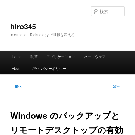
メ
イ
検
ン
索
コ
hiro345
ン
Information Technology で世界を変える
テ
ン
ツ
メ
へ
Home
執筆
アプリケーション
ハードウェア
イ
移
ン
動
About
プライバシーポリシー
メ
ニ
ュ
投
←
前へ
次へ
→
ー
稿
ナ
ビ
ゲ
Windows のバックアップと
ー
シ
リモートデスクトップの有効
ョ