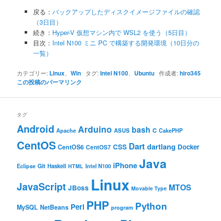
戻る：
バックアップしたディスクイメージファイルの確認
（3日目）
続き：
Hyper-V 仮想マシン内で WSL2 を使う（5日目）
目次：
Intel N100 ミニ PC で構築する開発環境（10日分の
一覧）
カテゴリー:
Linux
、
Win
タグ:
Intel N100
、
Ubuntu
作成者:
hiro345
この投稿のパーマリンク
タグ
Android
Arduino
bash
C
ASUS
Apache
CakePHP
CentOS
Dart
dartlang
CSS
Docker
CentOS6
CentOS7
Java
iPhone
Git
Haskell
Eclipse
HTML
Intel N100
Linux
JavaScript
MTOS
JBoss
Movable Type
PHP
Python
Perl
MySQL
NetBeans
program